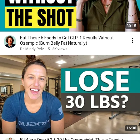
30:15
Eat These 5 Foods to Get GLP-1 Results Without
Ozempic (Burn Belly Fat Naturally)
Dr. Mindy Pelz
•
513K views
16:38