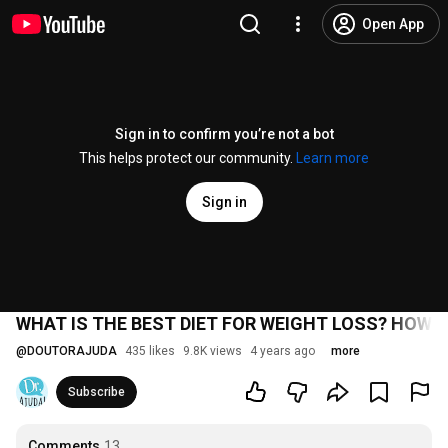
Open App
Sign in to confirm you’re not a bot
This helps protect our community.
Learn more
Sign in
WHAT IS THE BEST DIET FOR WEIGHT LOSS? HOW 
@
DOUTORAJUDA
435 likes
9.8K views
4 years ago
more
Subscribe
Comments
13