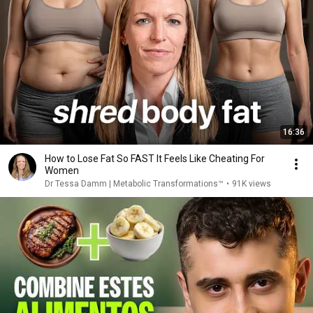
16:36
How to Lose Fat So FAST It Feels Like Cheating For
Women
Dr Tessa Damm | Metabolic Transformations™
•
91K views