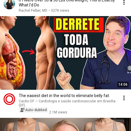
If I Were Over 50 & 30 Lbs Overweight, This Is Exactly
What I'd Do
Rachel Felber, MD
•
327K views
14:06
The easiest diet in the world to eliminate belly fat.
Cardio DF — Cardiologia e saúde cardiovascular em Brasília
(DF)
Auto-dubbed
2.1M views