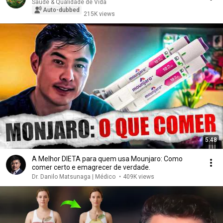
Saúde & Qualidade de Vida
Auto-dubbed
215K views
5:48
A Melhor DIETA para quem usa Mounjaro: Como
comer certo e emagrecer de verdade.
Dr. Danilo Matsunaga | Médico
•
409K views