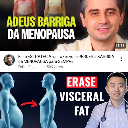
18:33
Essa ESTRATÉGIA vai fazer você PERDER a BARRIGA
da MENOPAUSA para SEMPRE!
Felipe Caggiano
•
50K views