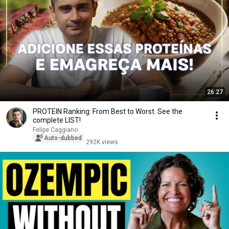
26:27
PROTEIN Ranking: From Best to Worst. See the
complete LIST!
Felipe Caggiano
Auto-dubbed
292K views