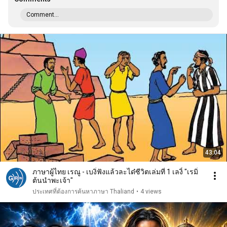
Comment...
43:04
ภาษาผู้ไทย เรณู - เบงิ่ฟังแล้วละได๋ซีวิตเล่มที่ 1 เลงิ้ "เรมิ่
ต้นนำพะเจ้า"
ประเทศที่ต้องการค้นหาภาษา Thaliand
•
4 views