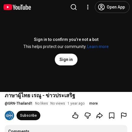
Open App
Sign in to confirm you’re not a bot
This helps protect our community.
Learn more
Sign in
ภาษาผู้ไทย เรณู - ข่าวประเสริฐ
@
GRN-Thailand1
No likes
No views
1 year ago
more
Subscribe
Comments