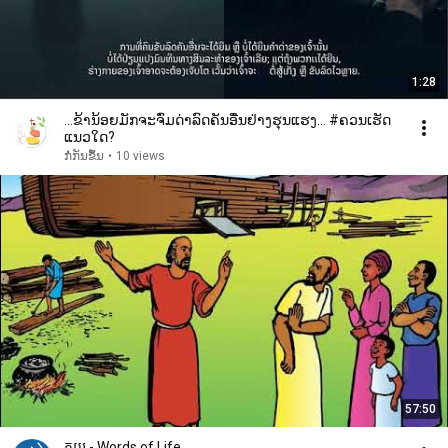
1:28
...ຂ້ານ້ອຍມັກຈະຈົ່ມດ່າລົດຄັນອື່ນຢ່າງຮຸນແຮງ... #ຄວນເຮັດ
ແນວໃດ?
ກໍ່ກັນຂຶ້ນ
•
10 views
57:50
គុយ - Words of Life