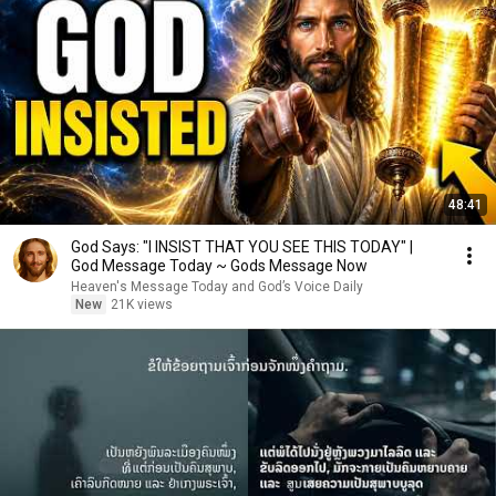
48:41
God Says: "I INSIST THAT YOU SEE THIS TODAY" |
God Message Today ~ Gods Message Now
Heaven's Message Today and God’s Voice Daily
New
21K views