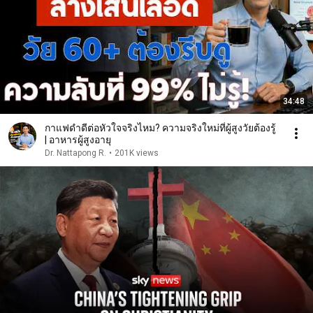
34:48
กาแฟดำดีต่อหัวใจจริงไหม? ความจริงใหม่ที่ผู้สูงวัยต้องรู้
| อาหารผู้สูงอายุ
Dr. Nattapong R.
•
201K views