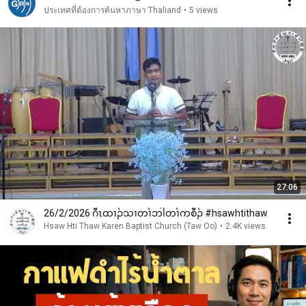
ประเทศที่ต้องการค้นหาภาษา Thaliand
•
5 views
27:06
26/2/2026 ဂီၤထၢၣ်သၢတၢ်ဘါတၢ်ကစီၣ် #hsawhtithaw
Hsaw Hti Thaw Karen Baptist Church (Taw Oo)
•
2.4K views