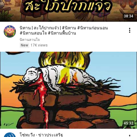
38:34
นิทาน | สะใภ้ปากแจ๋ว | #นิทาน #นิทานก่อนนอน
#นิทานสอนใจ #นิทานพื้นบ้าน
นิทานลานใจ
New
17K views
45:32
โซ่ทะวืง - ข่าวประเสริฐ