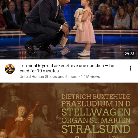
29:23
Terminal 6-yr-old asked Steve one question — he
cried for 10 minutes
Untold Human Stories and 6 more
•
1.1M views