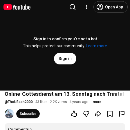
Open App
Sign in to confirm you’re not a bot
This helps protect our community.
Learn more
Sign in
Online-Gottesdienst am 13. Sonntag nach Trinitatis 
@
ThokiBach2000
43 likes
2.2K views
4 years ago
more
Subscribe
Comments
3