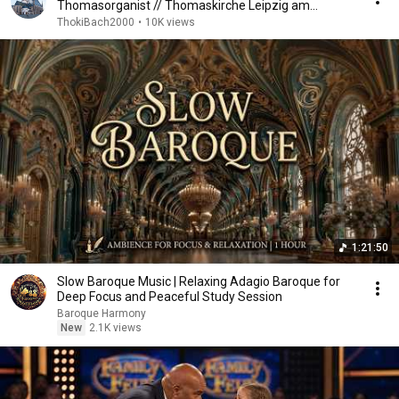
Thomasorganist // Thomaskirche Leipzig am
Samstag, 6.2.2021
ThokiBach2000
•
10K views
1:21:50
Slow Baroque Music | Relaxing Adagio Baroque for
Deep Focus and Peaceful Study Session
Baroque Harmony
New
2.1K views