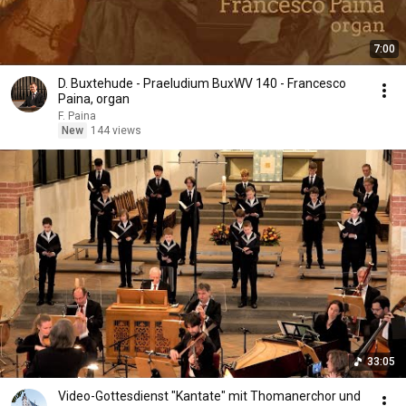
7:00
D. Buxtehude - Praeludium BuxWV 140 - Francesco
Paina, organ
F. Paina
New
144 views
33:05
Video-Gottesdienst "Kantate" mit Thomanerchor und