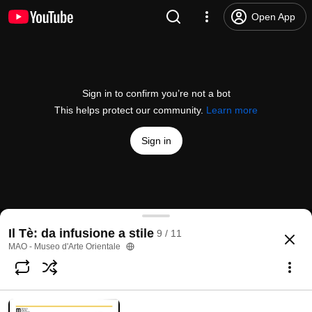
Open App
Sign in to confirm you’re not a bot
This helps protect our community.
Learn more
Sign in
Prepariamo il tè… in Cina
Il Tè: da infusione a stile
9 / 11
@
mao_torino
20 likes
1.2K views
5 years ago
more
MAO - Museo d'Arte Orientale
Subscribe
Comments
1