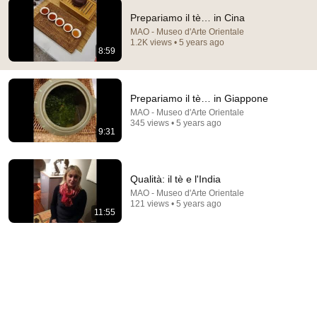
Prepariamo il tè… in Cina
MAO - Museo d'Arte Orientale
1.2K views • 5 years ago
8:59
20:31
14 Chefs From 14 Countries Make Tea | Epicurious
Epicurious
•
552K views
Prepariamo il tè… in Giappone
MAO - Museo d'Arte Orientale
345 views • 5 years ago
9:31
Qualità: il tè e l'India
MAO - Museo d'Arte Orientale
121 views • 5 years ago
11:55
20:01
Chinese oolong tea. Processing, characteristics, and
brewing. Three tastings.