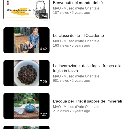
Benvenuti nel mondo del tè
MAO - Museo d'Arte Orientale
Comment...
187 views • 5 years ago
1:54
Le classi del tè - l'Occidente
MAO - Museo d'Arte Orientale
163 views • 5 years ago
4:42
La lavorazione: dalla foglia fresca alla
foglia in tazza
MAO - Museo d'Arte Orientale
681 views • 5 years ago
7:29
36:28
Grazia Letizia Veronese
L’acqua per il tè: il sapore dei minerali
Verità Nascoste dei Famosi
•
25K views
MAO - Museo d'Arte Orientale
Auto-dubbed
212 views • 5 years ago
New
7:37