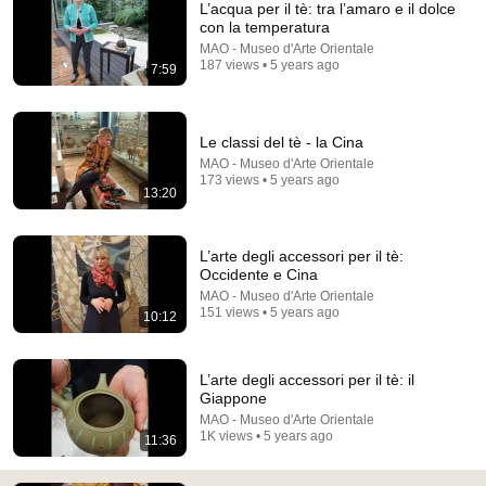
L’acqua per il tè: tra l’amaro e il dolce
con la temperatura
MAO - Museo d'Arte Orientale
187 views • 5 years ago
7:59
Le classi del tè - la Cina
MAO - Museo d'Arte Orientale
173 views • 5 years ago
13:20
17:07
How to Brew Shu Pu'er Tea | How to make Shou
L’arte degli accessori per il tè:
Puerh Tea in Gongfu Tea style | ZhenTea
Occidente e Cina
ZhenTea
•
10K views
MAO - Museo d'Arte Orientale
151 views • 5 years ago
10:12
L’arte degli accessori per il tè: il
Giappone
MAO - Museo d'Arte Orientale
1K views • 5 years ago
11:36