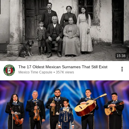
15:38
The 17 Oldest Mexican Surnames That Still Exist
Mexico Time Capsule
•
357K views