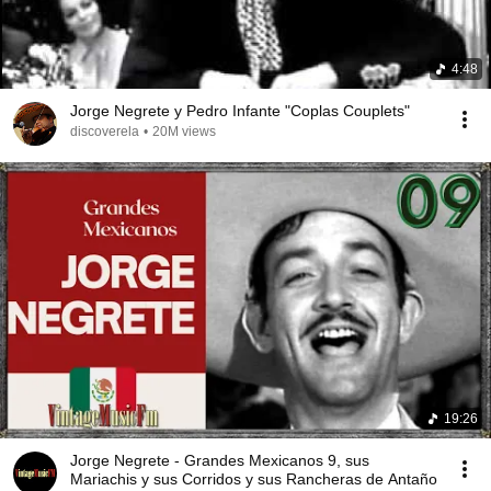
4:48
Jorge Negrete y Pedro Infante "Coplas Couplets"
discoverela
•
20M views
19:26
Jorge Negrete - Grandes Mexicanos 9, sus
Mariachis y sus Corridos y sus Rancheras de Antaño