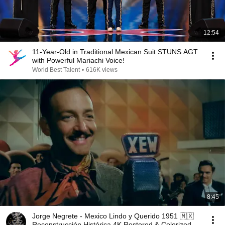
12:54
11-Year-Old in Traditional Mexican Suit STUNS AGT
with Powerful Mariachi Voice!
World Best Talent
•
616K views
8:45
Jorge Negrete - Mexico Lindo y Querido 1951 🇲🇽
Reconstrucción Histórica 4K Restored & Colorized