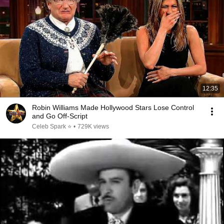
12:35
Robin Williams Made Hollywood Stars Lose Control
and Go Off-Script
Celeb Spark ⭐
•
729K views