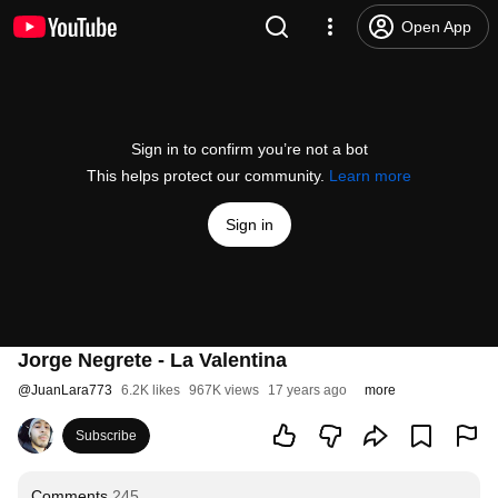
Open App
Sign in to confirm you’re not a bot
This helps protect our community.
Learn more
Sign in
Jorge Negrete - La Valentina
@
JuanLara773
6.2K likes
967K views
17 years ago
more
Subscribe
Comments
245