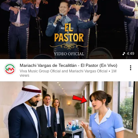
4:49
Mariachi Vargas de Tecalitlán - El Pastor (En Vivo)
Viva Music Group Oficial and Mariachi Vargas Oficial
•
1M
views