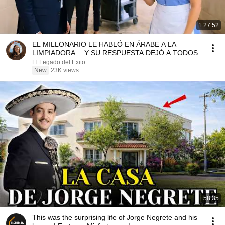
1:27:52
EL MILLONARIO LE HABLÓ EN ÁRABE A LA
LIMPIADORA… Y SU RESPUESTA DEJÓ A TODOS
El Legado del Éxito
New
23K views
58:35
This was the surprising life of Jorge Negrete and his