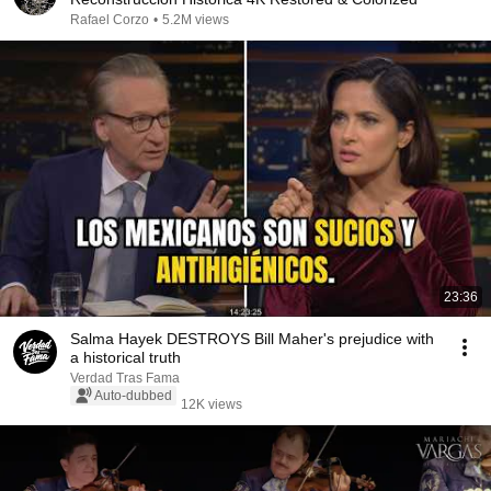
Rafael Corzo
•
5.2M views
23:36
Salma Hayek DESTROYS Bill Maher's prejudice with
a historical truth
Verdad Tras Fama
Auto-dubbed
12K views