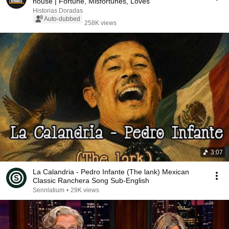
house | Fortune, Misfortunes, Loves
Historias Doradas
Auto-dubbed
258K views
3:07
La Calandria - Pedro Infante (The lank) Mexican
Classic Ranchera Song Sub-English
Sennlatium
•
29K views