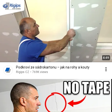
4:49
Podkroví ze sádrokartonu – jak na rohy a kouty
Rigips CZ
•
769K views