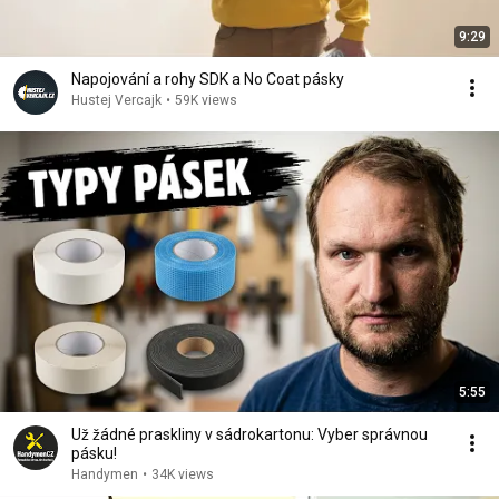
9:29
Napojování a rohy SDK a No Coat pásky
Hustej Vercajk
•
59K views
5:55
Už žádné praskliny v sádrokartonu: Vyber správnou
pásku!
Handymen
•
34K views