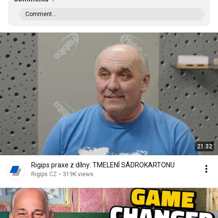
Comment...
21:32
Rigips praxe z dílny: TMELENÍ SÁDROKARTONU
Rigips CZ
•
319K views