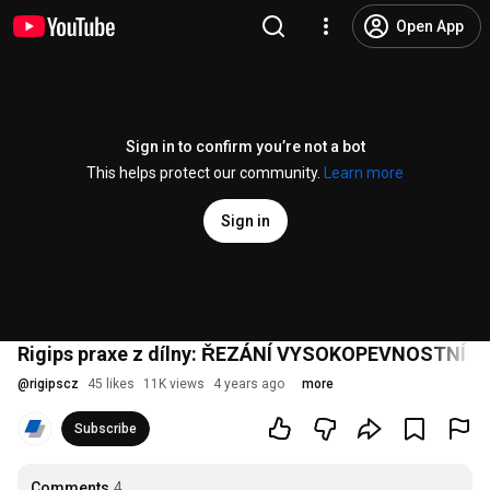
Open App
Sign in to confirm you’re not a bot
This helps protect our community.
Learn more
Sign in
Rigips praxe z dílny: ŘEZÁNÍ VYSOKOPEVNOSTN
@
rigipscz
45 likes
11K views
4 years ago
more
Subscribe
Comments
4