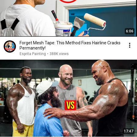
6:06
Forget Mesh Tape: This Method Fixes Hairline Cracks
Permanently!
Esprita Painting
•
388K views
17:47