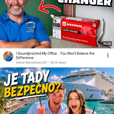
26:34
I Soundproofed My Office… You Won’t Believe the
Difference
Home RenoVision DIY
•
351K views