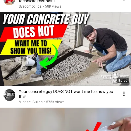
technické místnosti
Svépomocí.cz
•
58K views
15:50
Your concrete guy DOES NOT want me to show you
this!
Michael Builds
•
575K views