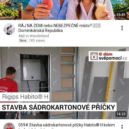
15:31
RÁJ NA ZEMI nebo NEBEZPEČNÉ místo? 🇩🇴
Dominikánská Republika
A&D in Wanderland
New
185 views
14:23
059# Stavba sádrokartonové příčky Habito® H kolem