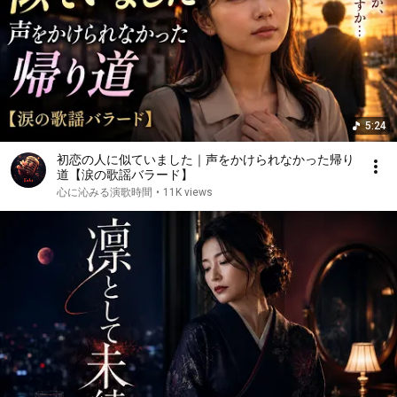
5:24
初恋の人に似ていました｜声をかけられなかった帰り
道【涙の歌謡バラード】
心に沁みる演歌時間
•
11K views