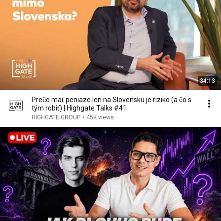
34:13
Prečo mať peniaze len na Slovensku je riziko (a čo s
tým robiť) | Highgate Talks #41
HIGHGATE GROUP
•
45K views