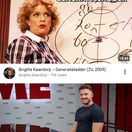
18:46
Brigitte Kaandorp – Generatieladder (Zó, 2009)
Brigitte Kaandorp
•
75K views