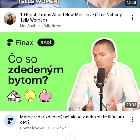
22:48
10 Harsh Truths About How Men Love (That Nobody
Tells Women)
Mat Shaffer
•
94K views
23:33
Mám predať zdedený byt alebo z neho platiť štúdium
detí?
Finax Slovakia
•
3.6K views