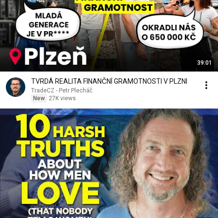
39:01
TVRDÁ REALITA FINANČNÍ GRAMOTNOSTI V PLZNI
TradeCZ - Petr Plecháč
New
27K views