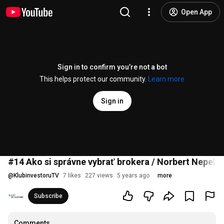
Open App
Sign in to confirm you’re not a bot
This helps protect our community.
Learn more
Sign in
#14 Ako si správne vybrať brokera / Norbert Nepela
@
KlubinvestoruTV
7 likes
227 views
5 years ago
more
Subscribe
Comments