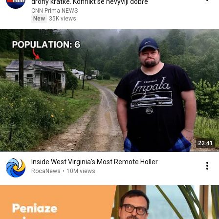
drony krátké. Konflikt se nevyvíjí dobře
CNN Prima NEWS
New
35K views
22:41
Inside West Virginia's Most Remote Holler
RocaNews
•
10M views