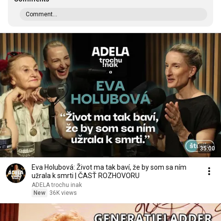
Comment...
35:00
Eva Holubová: Život ma tak baví, že by som sa ním
užrala k smrti | ČASŤ ROZHOVORU
ADELA trochu inak
New
36K views