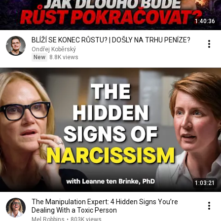
1:40:36
BLÍŽÍ SE KONEC RŮSTU? | DOŠLY NA TRHU PENÍZE?
Ondřej Koběrský
New
8.8K views
1:03:21
The Manipulation Expert: 4 Hidden Signs You’re
Dealing With a Toxic Person
Mel Robbins
•
803K views