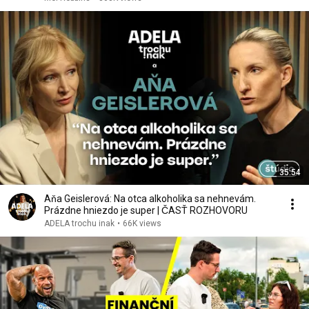
35:54
Aňa Geislerová: Na otca alkoholika sa nehnevám.
Prázdne hniezdo je super | ČASŤ ROZHOVORU
ADELA trochu inak
•
66K views