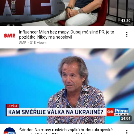
43:20
Influencer Milan bez mapy: Dubaj má silné PR, je to
pozlátko. Nikdy ma neoslovil
SME
•
31K views
24:04
Šándor: Na masy ruských vojáků budou ukrajinské