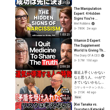
Are Convinced ...
41:44
The Manipulation 
Expert: 4 Hidden 
Signs You’re 
Dealing With a Toxic 
Mel Robbins
Person
780K
2w ago
1:03:21
Vitamin D Expert: 
The Supplement 
World Is Giving The 
WRONG Advice!
The Diary Of A CEO
3.7M
10d ago
2:00:20
最近上手くいかない
なと思う人、○○がで
きていないかもしれ
ません【 三木大雲 
コヤッキーチャンネル【開運バラエティ】
】
215K
4d ago
New
38:02
[Kei Tanaka vs. 
Tsurutaro Kataoka] 