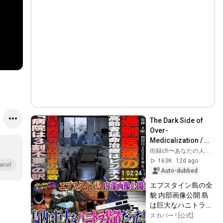
The Dark Side of 
Over-
Medicalization / 
The Business of 
街録ch〜あなたの人生、教えて下さい〜
Life-Prolonging 
163K
12d ago
anel
Treatment for the 
Auto-dubbed
1:02:24
Elderly ...
エプスタイン島の全
貌 内部画像公開 島
は巨大なハニトラ装
置だった！裏で手引
スカパー ! [公式]