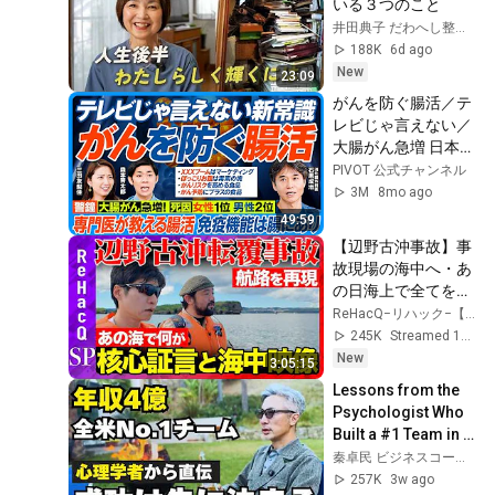
いる３つのこと
井田典子 だわへし整理術
188K
6d ago
New
23:09
がんを防ぐ腸活／テ
レビじゃ言えない／
大腸がん急増 日本人
の死因 女性1位 男性
PIVOT 公式チャンネル
2位／免疫細胞の7割
3M
8mo ago
が腸に／専門医が教
49:59
える／がんリスク高
【辺野古沖事故】事
める食品／予防にプ
故現場の海中へ・あ
ラスの食品／ぽっこ
の日海上で全てを見
りお腹は毒素の塊
た核心証言
ReHacQ−リハック−【公式】
【健康新常識】
【ReHacQ高橋弘
245K
Streamed 1d ago
樹・須賀川拓・今野
New
3:05:15
忍】
Lessons from the 
Psychologist Who 
Built a #1 Team in 
the US: Why 
秦卓民 ビジネスコーチch
Successful People 
257K
3w ago