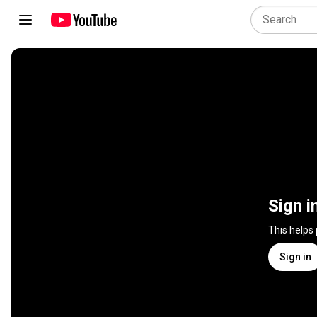
Sign i
This helps
Sign in