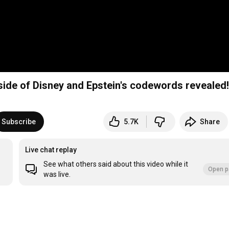
side of Disney and Epstein's codewords revealed!
Subscribe
5.7K
Share
Live chat replay
See what others said about this video while it
Open p
was live.