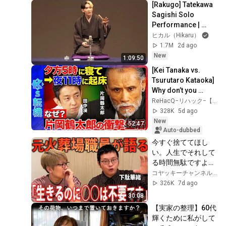
[Rakugo] Tatekawa 
実態…子ども、家族
Sagishi Solo 
への対応、不登校の
Performance | 
３大原因、孤独死の
Neko no Sara (The 
ヒカル（Hikaru）
懸念【落合陽一】
Cat's Plate) / Manju 
1.7M
2d ago
Kowai (Afraid...
New
1:09:50
[Kei Tanaka vs. 
Tsurutaro Kataoka] 
Why don’t you 
hesitate when 
ReHacQ−リハック−【公式】
making life 
328K
5d ago
decisions? When 
New
52:47
you're...
Auto-dubbed
今すぐ捨ててほし
い。人生でそれして
る時間無駄ですよ。
【 下駄華緒 】
コヤッキーチャンネル【開運バラエティ】
326K
7d ago
30:08
【実家の整理】60代 
輝くために私がして