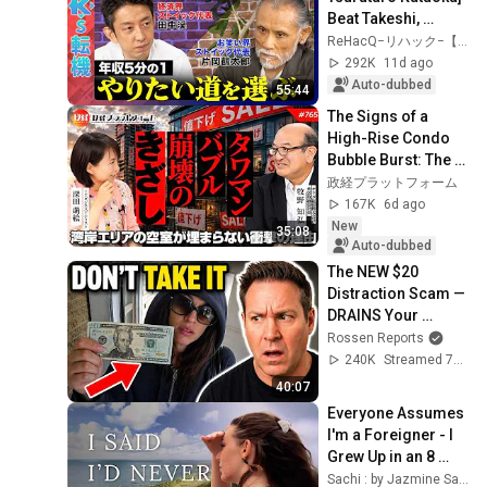
Beat Takeshi, 
Sanma & Shinsuke 
ReHacQ−リハック−【公式】
Shimada... How do 
292K
11d ago
you survive a...
Auto-dubbed
55:44
The Signs of a 
High-Rise Condo 
Bubble Burst: The 
Shocking Reason 
政経プラットフォーム
Waterfront 
167K
6d ago
Vacancies Won't Fill 
New
35:08
...
Auto-dubbed
The NEW $20 
Distraction Scam — 
DRAINS Your 
Account in ONE 
Rossen Reports
SECOND
240K
Streamed 7d ago
40:07
Everyone Assumes 
I'm a Foreigner - I 
Grew Up in an 8 
House Village in 
Sachi : by Jazmine Sachiko Ross