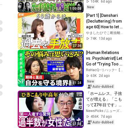
きする黒幕とは！？
104K
6d ago
＜独特な視点の客が
New
1:00:08
集まるBARシーズン
[Part 1] [Danshari 
3#8＞
(Decluttering) from 
age 60] How to let 
go of sentimental 
やましたひでこ断捨離®︎公式チャンネル
items and live for 
74K
13d ago
"y...
27:36
[Human Relations 
vs. Psychiatrist] Let 
Go of "Trying Too 
Hard"! What Is 
ReHacQ−リハック−【公式】
"Should-Thinking" 
63K
2d ago
to Redu...
New
51:24
Auto-dubbed
「ホームレス、子捨
てが増える」「こも
って27年目です」ひ
きこもり1000万人時
NewsPicks /ニューズピックス
代？「酒依存の悪循
456K
7d ago
環と同じ」第一人
Auto-dubbed
21:58
者、斎藤環が明かす