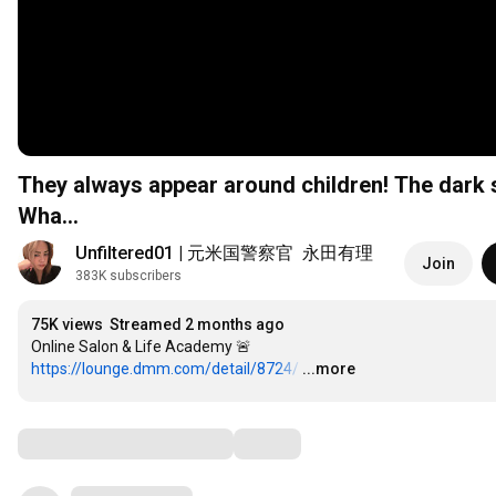
They always appear around children! The dark 
Wha...
Unfiltered01 | 元米国警察官  永田有理 
Join
383K subscribers
75K views
Streamed 2 months ago
https://lounge.dmm.com/detail/8724/
…
...more
Comments