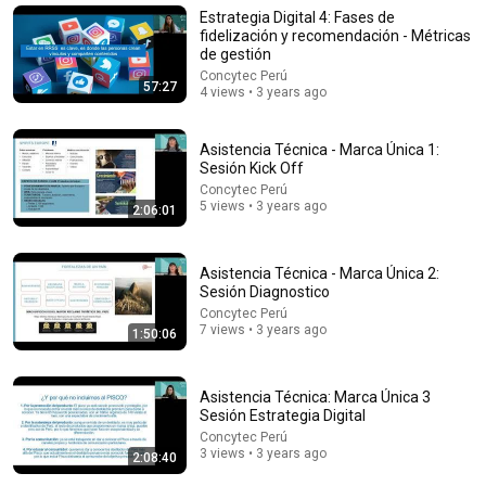
Estrategia Digital 4: Fases de
XÓT XA:Nam Việt Kiều U70 Mang 50.000 Đô Tiết Kiệm
fidelización y recomendación - Métricas
Về Việt Nam Sống Thử Và Cái Kết 6 Tháng Phải Về Mỹ
de gestión
Việt Kiều Radio
Concytec Perú
57:27
New
11K views
4 views • 3 years ago
Asistencia Técnica - Marca Única 1:
Sesión Kick Off
Concytec Perú
5 views • 3 years ago
2:06:01
Asistencia Técnica - Marca Única 2:
Sesión Diagnostico
Concytec Perú
7 views • 3 years ago
1:50:06
41:32
Asistencia Técnica: Marca Única 3
IF ANGELS ARE IN YOUR HOUSE… YOU WILL NOTICE
Sesión Estrategia Digital
THESE 3 SIGNS | Fr. Chad Ripperger
Concytec Perú
Catholic Truths
•
287K views
3 views • 3 years ago
2:08:40