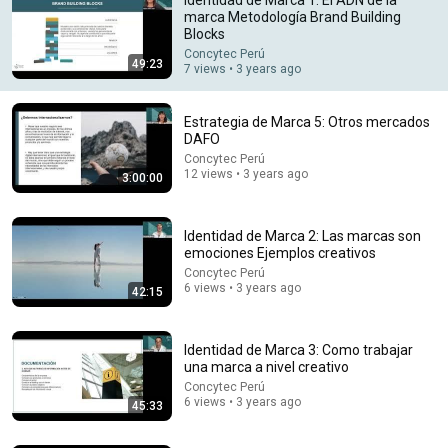
marca Metodología Brand Building
Blocks
Concytec Perú
49:23
7 views • 3 years ago
Estrategia de Marca 5: Otros mercados
DAFO
Concytec Perú
12 views • 3 years ago
3:00:00
1:56:14
Я БОЛЬШЕ НЕ ЖДАЛА ｜ Рассказ, который трогает
Identidad de Marca 2: Las marcas son
до глубины души. Очень сильная история ｜ Аудио
emociones Ejemplos creativos
рассказ
Душевный Мир Историй
Concytec Perú
New
48K views
6 views • 3 years ago
42:15
Identidad de Marca 3: Como trabajar
una marca a nivel creativo
Concytec Perú
6 views • 3 years ago
45:33