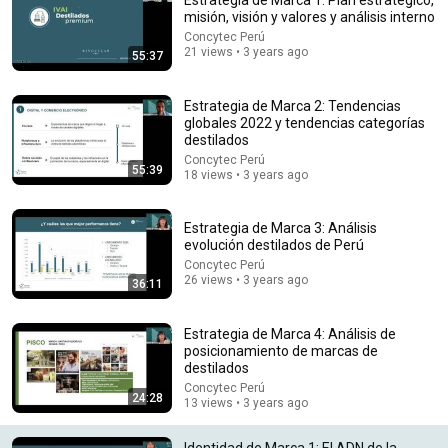
Estrategia de Marca 1: Plan estratégico,
misión, visión y valores y análisis interno
Comment...
Concytec Perú
21 views • 3 years ago
55:37
Estrategia de Marca 2: Tendencias
globales 2022 y tendencias categorías
destilados
Concytec Perú
55:39
18 views • 3 years ago
Estrategia de Marca 3: Análisis
evolución destilados de Perú
Concytec Perú
26 views • 3 years ago
36:11
2:11:26
Estrategia de Marca 4: Análisis de
My Mom Demanded $30,000 In Back Rent Or She’d
posicionamiento de marcas de
Sell My Car—1 Week Later,They... | Redbud Revenge
destilados
Redbud Revenge
Concytec Perú
New
12K views
24:28
13 views • 3 years ago
Identidad de Marca 1: El ADN de la