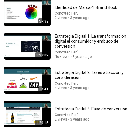
Identidad de Marca 4: Brand Book
Concytec Perú
3 views • 3 years ago
57:32
2:31:12
Estrategia Digital 1: La transformación
Heavy Rain and Thunder Sounds for Sleeping - Black
digital el consumidor y embudo de
Screen | Deep Sleep Sounds to Relax Mind
conversión
Deep Sleep Rain
Concytec Perú
New
22K views
1:22:09
No views • 3 years ago
Estrategia Digital 2: fases atracción y
consideración
Concytec Perú
4 views • 3 years ago
15:41
Estrategia Digital 3: Fase de conversión
Concytec Perú
2 views • 3 years ago
1:29:15
1:14:44