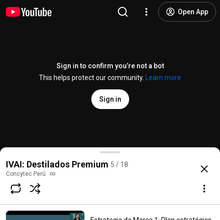
Open App
Sign in to confirm you’re not a bot
This helps protect our community.
Learn more
Sign in
Identidad de Marca 1: El ADN de la marca Metodolog
IVAI: Destilados Premium
5 / 18
@
ConcytecPeru
No likes
7 views
3 years ago
more
Concytec Perú
Subscribe
Comments