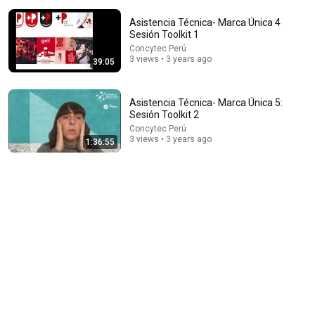
Asistencia Técnica- Marca Única 4
Sesión Toolkit 1
Concytec Perú
3 views • 3 years ago
39:05
Asistencia Técnica- Marca Única 5:
Sesión Toolkit 2
Concytec Perú
3 views • 3 years ago
1:36:55
2:00:36
KELNERKA ZAPŁACIŁA ZA TAKSÓWKĘ DLA
STARSZEJ KOBIETY NIE WIEDZĄC ŻE MILIONER
PATRZY
Cuda Codzienności
New
7.9K views