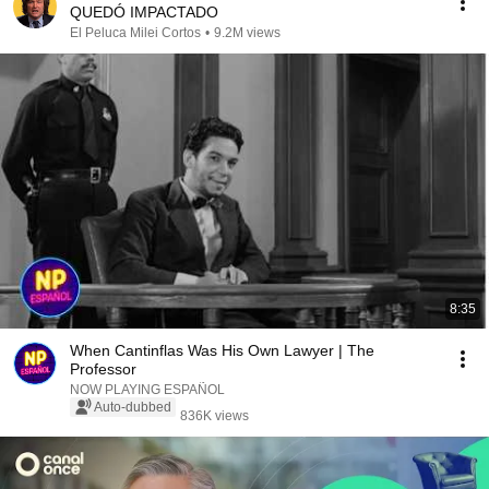
QUEDÓ IMPACTADO
El Peluca Milei Cortos
•
9.2M views
8:35
When Cantinflas Was His Own Lawyer | The
Professor
NOW PLAYING ESPAÑOL
Auto-dubbed
836K views