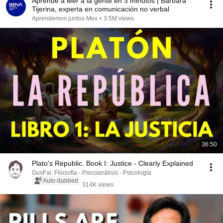
Aprende a leer a la gente en 3 minutos | Bárbara
Tijerina, experta en comunicación no verbal
Aprendemos juntos Mex
•
3.5M views
36:50
Plato's Republic. Book I: Justice - Clearly Explained
GusFai: Filosofía - Psicoanálisis - Psicología
Auto-dubbed
314K views