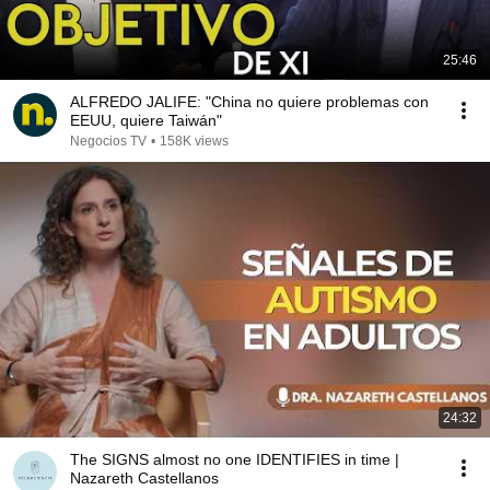
25:46
ALFREDO JALIFE: "China no quiere problemas con
EEUU, quiere Taiwán"
Negocios TV
•
158K views
24:32
The SIGNS almost no one IDENTIFIES in time |
Nazareth Castellanos