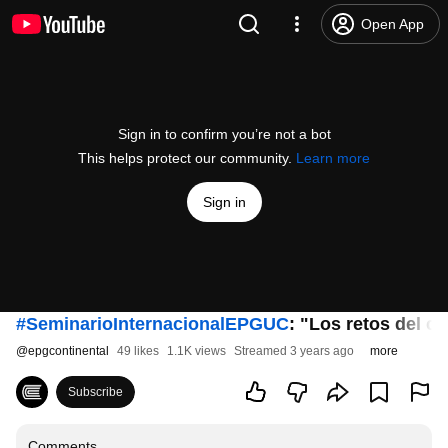
Open App
Sign in to confirm you’re not a bot
This helps protect our community.
Learn more
Sign in
#SeminarioInternacionalEPGUC
: "Los retos del 
@
epgcontinental
49 likes
1.1K views
Streamed 3 years ago
more
Subscribe
Comments