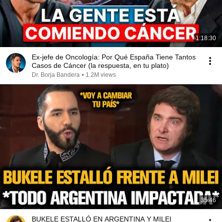
1:18:30
Ex-jefe de Oncología: Por Qué España Tiene Tantos
Casos de Cáncer (la respuesta, en tu plato)
Dr. Borja Bandera
•
1.2M views
35:46
BUKELE ESTALLÓ EN ARGENTINA Y MILEI