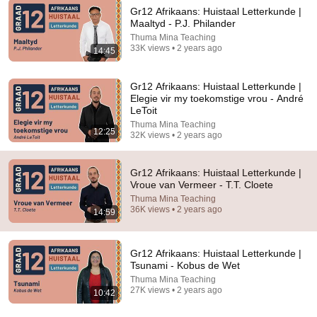
Gr12 Afrikaans: Huistaal Letterkunde |
Maaltyd - P.J. Philander
Thuma Mina Teaching
12:50
33K views • 2 years ago
14:45
Gr12 Afrikaans: Huistaal Letterkunde | Suiwer
Wiskunde - N.P. van Wyk Louw
Gr12 Afrikaans: Huistaal Letterkunde |
Thuma Mina Teaching
•
50K views
Elegie vir my toekomstige vrou - André
LeToit
Thuma Mina Teaching
12:25
32K views • 2 years ago
Gr12 Afrikaans: Huistaal Letterkunde |
Vroue van Vermeer - T.T. Cloete
Thuma Mina Teaching
36K views • 2 years ago
14:59
Gr12 Afrikaans: Huistaal Letterkunde |
Tsunami - Kobus de Wet
24:52
Thuma Mina Teaching
27K views • 2 years ago
10:42
Gr12 Afrikaans: Huistaal Letterkunde | Paternoster
vir Suid-Afrika - Lina Spies