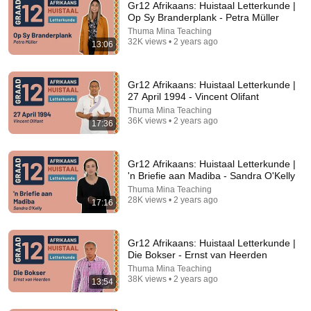
Gr12 Afrikaans: Huistaal Letterkunde |
Op Sy Branderplank - Petra Müller
Thuma Mina Teaching
32K views • 2 years ago
13:06
Gr12 Afrikaans: Huistaal Letterkunde |
27 April 1994 - Vincent Olifant
Thuma Mina Teaching
36K views • 2 years ago
17:36
28:50
Gr12 Afrikaans: Huistaal Letterkunde | Dienaar van
die Nagereg - Patrick James Petersen
Gr12 Afrikaans: Huistaal Letterkunde |
'n Briefie aan Madiba - Sandra O'Kelly
Thuma Mina Teaching
•
47K views
Thuma Mina Teaching
28K views • 2 years ago
17:16
Gr12 Afrikaans: Huistaal Letterkunde |
Die Bokser - Ernst van Heerden
Thuma Mina Teaching
38K views • 2 years ago
13:54