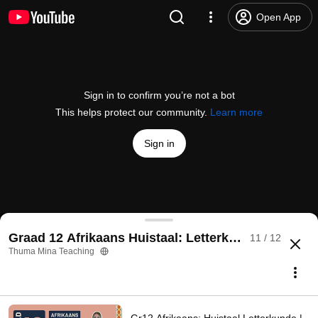
Open App
Sign in to confirm you’re not a bot
This helps protect our community.
Learn more
Sign in
Gr12 Afrikaans: Huistaal Letterkunde | Vroue van V
Graad 12 Afrikaans Huistaal: Letterkunde
11 / 12
@
ThumaMinaTeaching
375 likes
36K views
2 years ago
more
Thuma Mina Teaching
Subscribe
Comments
14