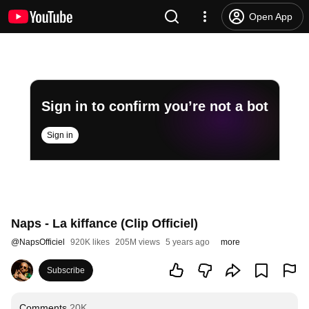
Open App
Sign in to confirm you’re not a bot
Sign in
Naps - La kiffance (Clip Officiel)
@
NapsOfficiel
920K likes
205M views
5 years ago
more
Subscribe
Comments
20K