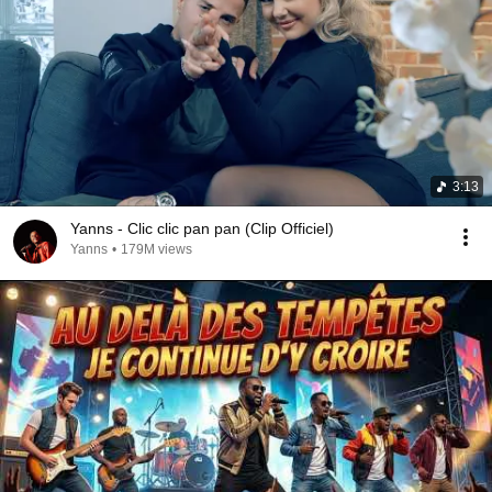
3:13
Yanns - Clic clic pan pan (Clip Officiel)
Yanns
•
179M views