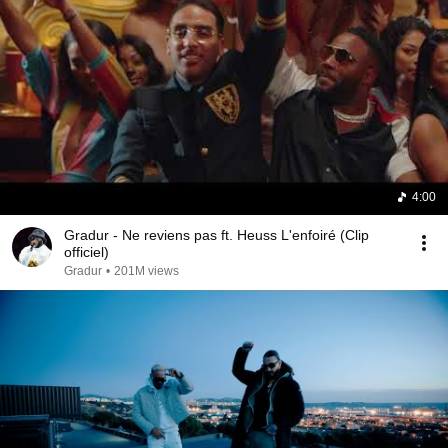
4:00
Gradur - Ne reviens pas ft. Heuss L'enfoiré (Clip
officiel)
Gradur
•
201M views