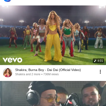
4:01
Shakira, Burna Boy - Dai Dai (Official Video)
Shakira and 2 more
•
736M views