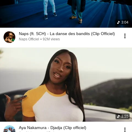
3:04
Naps (ft. SCH) - La danse des bandits (Clip Officiel)
Naps Officiel
•
92M views
2:55
Aya Nakamura - Djadja (Clip officiel)