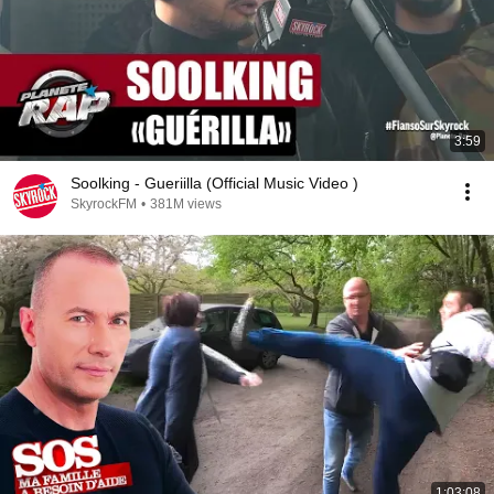
3:59
Soolking - Gueriilla (Official Music Video )
SkyrockFM
•
381M views
1:03:08