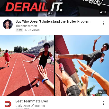
4:03
Guy Who Doesn't Understand the Trolley Problem
Thechrisbarnett
New
472K views
15:01
Best Teammate Ever
Daily Dose Of Internet