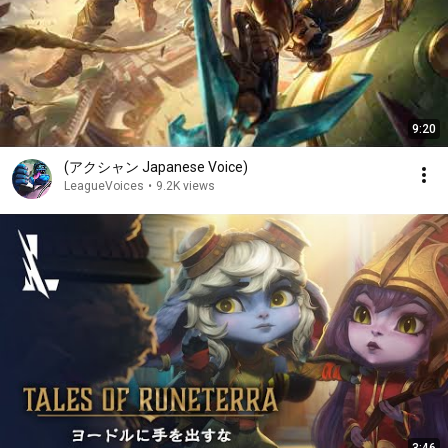
9:20
(アクシャン Japanese Voice)
LeagueVoices
•
9.2K views