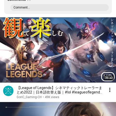
Comment...
35:32
【League of Legends】シネマティックトレーラーま
とめ2022｜日本語吹替え版｜#lol #leagueoflegends
#観るゲーム #cinematic
GoriC_Gaming-CH
•
49K views