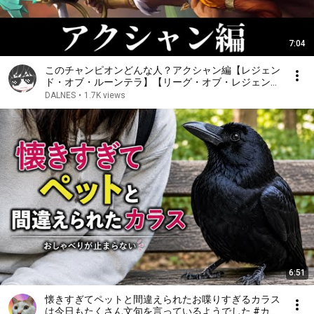
7:04
このチャンピオンどんな人？アクシャン編【レジェン
ド・オブ・ルーンテラ】【リーグ・オブ・レジェン
ド】【ゆっくり解説】
DALNES
•
1.7K views
6:51
懐きすぎてペットと間違えられたお喋りすぎるカラス
は今日もたくさん文句を言っているようでした #カラ