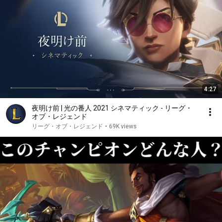
4:27
夜明け前 | 光の番人 2021 シネマティック - リーグ・
オブ・レジェンド
リーグ・オブ・レジェンド
•
69K views