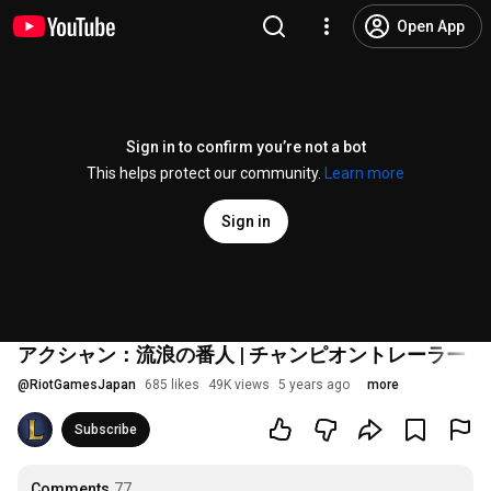
Open App
Sign in to confirm you’re not a bot
This helps protect our community.
Learn more
Sign in
アクシャン：流浪の番人 | チャンピオントレーラー -
@
RiotGamesJapan
685 likes
49K views
5 years ago
more
Subscribe
Comments
77