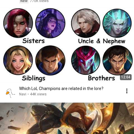
New
770K views
12:04
Which LoL Champions are related in the lore?
Navi
•
44K views