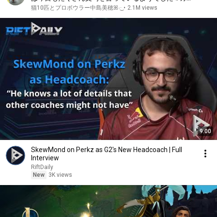
ス ｜Friendly Crow
猫10匹とプロボウラー中島美穂ꕤ︎︎·͜·
•
2.1M views
9:00
SkewMond on Perkz as G2's New Headcoach | Full
Interview
RiftDaily
New
3K views