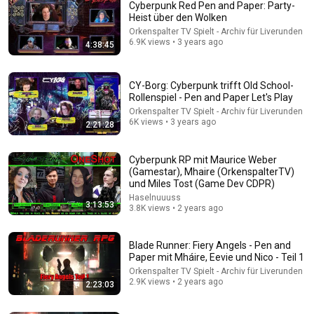
Cyberpunk Red Pen and Paper: Party-
Heist über den Wolken
Orkenspalter TV Spielt - Archiv für Liverunden
6.9K views • 3 years ago
4:38:45
CY-Borg: Cyberpunk trifft Old School-
Rollenspiel - Pen and Paper Let's Play
Orkenspalter TV Spielt - Archiv für Liverunden
6K views • 3 years ago
2:21:28
55:45
Cyberpunk RP mit Maurice Weber
Dungeon Crawl Classics | Review and Page Through
(Gamestar), Mhaire (OrkenspalterTV)
The Gaming Gang
•
4K views
und Miles Tost (Game Dev CDPR)
Haselnuuuss
3:13:53
3.8K views • 2 years ago
Blade Runner: Fiery Angels - Pen and
Paper mit Mháire, Eevie und Nico - Teil 1
Orkenspalter TV Spielt - Archiv für Liverunden
2.9K views • 2 years ago
2:23:03