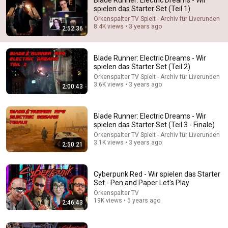
Blade Runner: Electric Dreams - Wir
spielen das Starter Set (Teil 1)
View comments for this video
Orkenspalter TV Spielt - Archiv für Liverunden
8.4K views • 3 years ago
2:52:36
Blade Runner: Electric Dreams - Wir
spielen das Starter Set (Teil 2)
Orkenspalter TV Spielt - Archiv für Liverunden
3.6K views • 3 years ago
2:00:43
Blade Runner: Electric Dreams - Wir
spielen das Starter Set (Teil 3 - Finale)
Orkenspalter TV Spielt - Archiv für Liverunden
3.1K views • 3 years ago
2:50:21
24:10
Washington Week with The Atlantic full episode,
Cyberpunk Red - Wir spielen das Starter
August 7, 2026
Set - Pen and Paper Let's Play
Washington Week PBS
Orkenspalter TV
New
5.9K views
19K views • 5 years ago
2:46:43