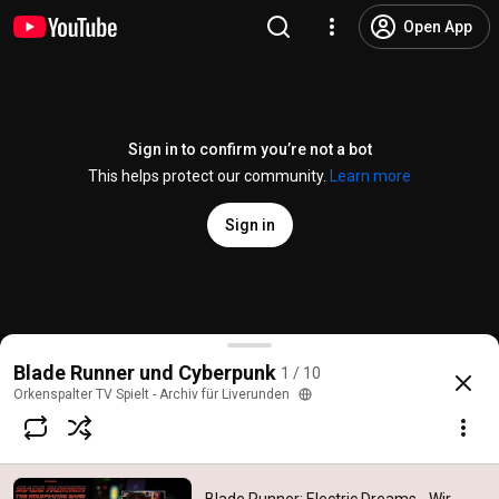
Open App
Sign in to confirm you’re not a bot
This helps protect our community.
Learn more
Sign in
Blade Runner: Electric Dreams - Wir spielen das Start
Blade Runner und Cyberpunk
1 / 10
@
OrkenspalterTVSpielt
271 likes
8.4K views
3 years ago
more
Orkenspalter TV Spielt - Archiv für Liverunden
Subscribe
Comments
35