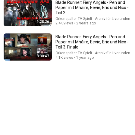
Blade Runner: Fiery Angels - Pen and
Paper mit Mháire, Eevie, Eric und Nico -
Teil 2
Orkenspalter TV Spielt - Archiv für Liverunden
2:23:03
1:28:26
2.4K views • 2 years ago
Blade Runner: Fiery Angels - Pen and Paper mit
Mháire, Eevie und Nico - Teil 1
Blade Runner: Fiery Angels - Pen and
Orkenspalter TV Spielt - Archiv für Liverunden
•
2.9K views
Paper mit Mháire, Eevie, Eric und Nico -
Teil 3: Finale
Orkenspalter TV Spielt - Archiv für Liverunden
3:30:47
4.1K views • 1 year ago
4:38:45
Cyberpunk Red Pen and Paper: Party-Heist über den
Wolken