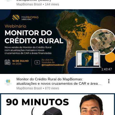
MapBiomas Brasil
•
144 views
1:43:47
Monitor do Crédito Rural do MapBiomas:
atualizações e novos cruzamentos de CAR e áreas
financiadas
MapBiomas Brasil
•
870 views