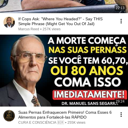
22:13
If Cops Ask: "Where You Headed?" - Say THIS
Simple Phrase (Might Get You Out Of Jail)
Marcus Reed
•
257K views
29:24
Suas Pernas Enfraquecem Primeiro! Coma Esses 6
Alimentos para Fortalecê-las RÁPIDO
CURA E CONSCIÊNCIA 🇧🇷
•
255K views