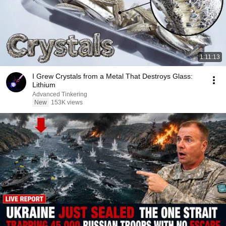
1:11:13
I Grew Crystals from a Metal That Destroys Glass:
Lithium
Advanced Tinkering
New
153K views