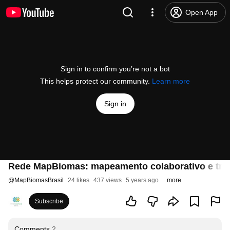
Open App
Sign in to confirm you’re not a bot
This helps protect our community.
Learn more
Sign in
Rede MapBiomas: mapeamento colaborativo e tra
@
MapBiomasBrasil
24 likes
437 views
5 years ago
more
Subscribe
Comments
2