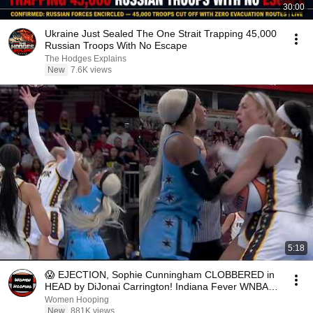
30:00
Ukraine Just Sealed The One Strait Trapping 45,000
Russian Troops With No Escape
The Hodges Explains
New
7.6K views
5:18
😱 EJECTION, Sophie Cunningham CLOBBERED in
HEAD by DiJonai Carrington! Indiana Fever WNBA
basketball
Women Hooping
New
881K views