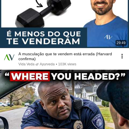
29:49
A musculação que te vendem está errada (Harvard
confirma)
Vida Veda 🌿 Ayurveda
•
103K views