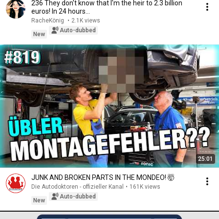
236 They don't know that I'm the heir to 2.3 billion
euros! In 24 hours...
RacheKönig
•
2.1K views
Auto-dubbed
New
25:01
JUNK AND BROKEN PARTS IN THE MONDEO! 🤯
Die Autodoktoren - offizieller Kanal
•
161K views
Auto-dubbed
New