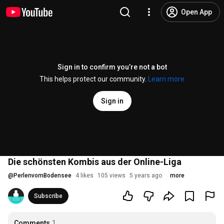
Open App
Sign in to confirm you’re not a bot
This helps protect our community.
Learn more
Sign in
Die schönsten Kombis aus der Online-Liga
@
PerlenvomBodensee
4 likes
105 views
5 years ago
more
Subscribe
Comments
1