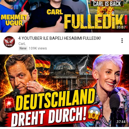
35:07
4 YOUTUBER İLE BAPELİ HESABIMI FULLEDİK!
CarL
New
109K views
37:44