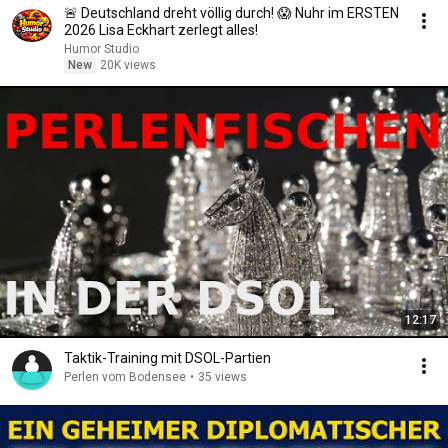
🚨 Deutschland dreht völlig durch! 😱 Nuhr im ERSTEN
2026 Lisa Eckhart zerlegt alles!
Humor Studio
New
20K views
12:17
Taktik-Training mit DSOL-Partien
Perlen vom Bodensee
•
35 views