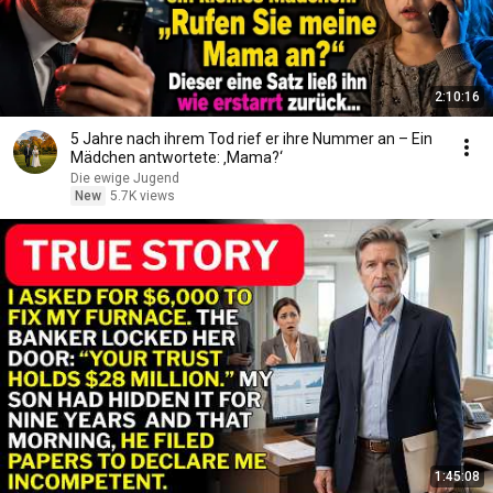
2:10:16
5 Jahre nach ihrem Tod rief er ihre Nummer an – Ein
Mädchen antwortete: ‚Mama?‘
Die ewige Jugend
New
5.7K views
1:45:08