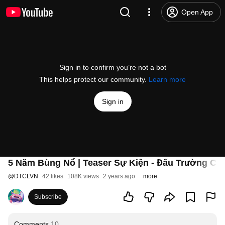
Open App
Sign in to confirm you’re not a bot
This helps protect our community.
Learn more
Sign in
5 Năm Bùng Nổ | Teaser Sự Kiện - Đấu Trường Ch
@
DTCLVN
42 likes
108K views
2 years ago
more
Subscribe
Comments
10