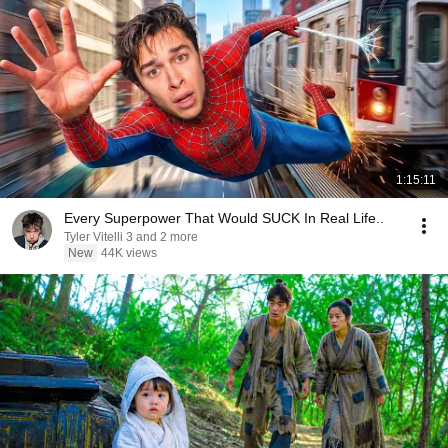
1:15:11
Every Superpower That Would SUCK In Real Life..
Tyler Vitelli 3 and 2 more
New
44K views