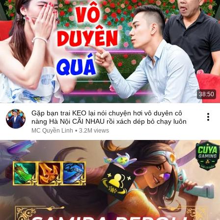
38:50
Gặp bạn trai KEO lại nói chuyện hơi vô duyên cô
nàng Hà Nội CÃI NHAU rồi xách dép bỏ chạy luôn
MC Quyền Linh
•
3.2M views