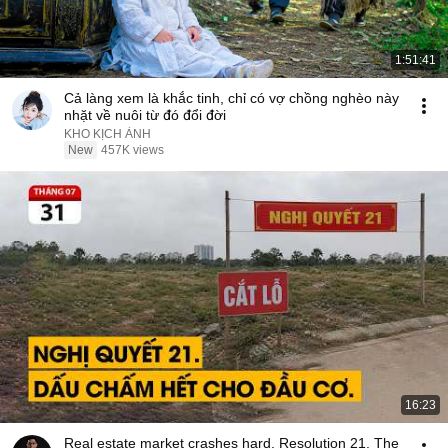
1:51:41
Cả làng xem là khắc tinh, chỉ có vợ chồng nghèo này
nhặt về nuôi từ đó đổi đời
KHO KỊCH ẢNH
New
457K views
16:23
Real estate market crashes hard. Resolution 21. The