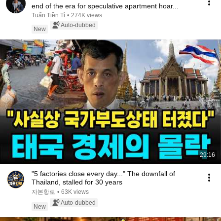
end of the era for speculative apartment hoar...
Tuấn Tiền Tỉ
•
274K views
Auto-dubbed
New
29:16
"5 factories close every day..." The downfall of
Thailand, stalled for 30 years
자본항로
•
63K views
Auto-dubbed
New