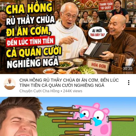
30:35
CHA HỒNG RỦ THẦY CHÙA ĐI ĂN CƠM, ĐẾN LÚC
TÍNH TIỀN CẢ QUÁN CƯỜI NGHIÊNG NGẢ
Chuyện Cười Cha Hồng
•
244K views