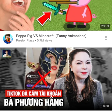
23:53
Peppa Pig VS Minecraft! (Funny Animations)
PrestonPlayz
•
5.7M views
8:38