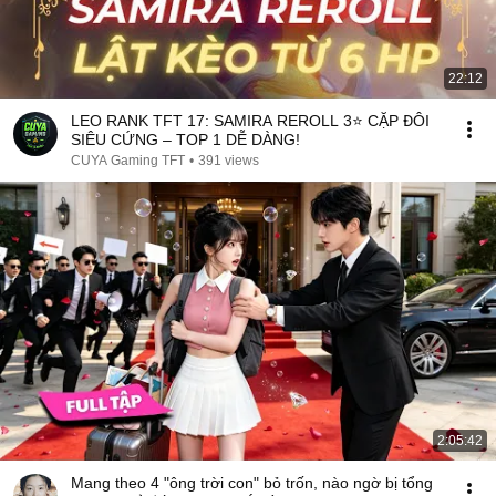
22:12
LEO RANK TFT 17: SAMIRA REROLL 3⭐ CẶP ĐÔI
SIÊU CỨNG – TOP 1 DỄ DÀNG!
CUYA Gaming TFT
•
391 views
2:05:42
Mang theo 4 "ông trời con" bỏ trốn, nào ngờ bị tổng