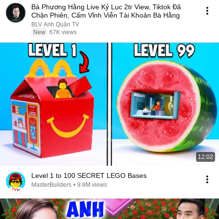
Bà Phương Hằng Live Kỷ Lục 2tr View, Tiktok Đã
Chặn Phiên, Cấm Vĩnh Viễn Tài Khoản Bà Hằng
BLV Anh Quân TV
New
67K views
12:02
Level 1 to 100 SECRET LEGO Bases
MasterBuilders
•
9.8M views