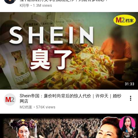
K同學
•
1.3M views
31:33
Shein帝国：廉价时尚背后的惊人代价｜许仰天｜婚纱
网店
M2档案
•
576K views