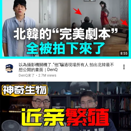
8:55
以為攝影機關機了..“他”騙過現場所有人 拍出北韓最不
想公開的畫面｜DenQ
DenQ來了
•
2.7M views