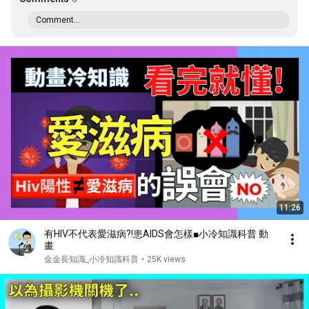
Comment...
11:26
有HIV不代表愛滋病?!患AIDS會怎樣■小冷知識科普 動
畫
金金長知識_小冷知識科普
•
25K views