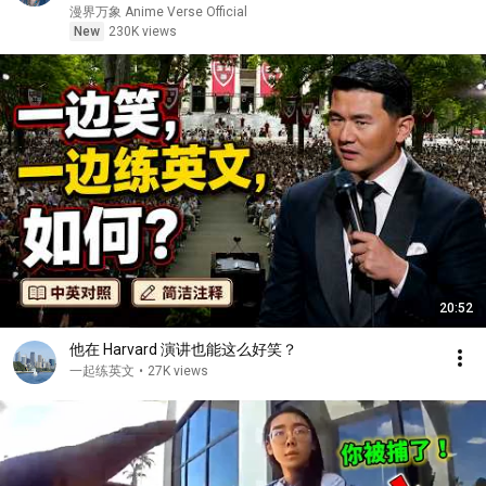
接刷新校史纪录强势打脸！
漫界万象 Anime Verse Official
New
230K views
20:52
他在 Harvard 演讲也能这么好笑？
一起练英文
•
27K views