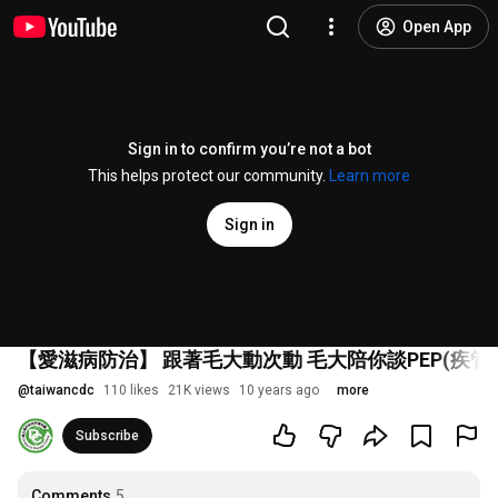
Open App
Sign in to confirm you’re not a bot
This helps protect our community.
Learn more
Sign in
【愛滋病防治】 跟著毛大動次動 毛大陪你談PEP(疾管
@
taiwancdc
110 likes
21K views
10 years ago
more
Subscribe
Comments
5