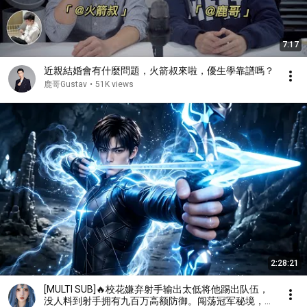
7:17
近親結婚會有什麼問題，火箭叔來啦，優生學靠譜嗎？
鹿哥Gustav
•
51K views
2:28:21
[MULTI SUB]🔥校花嫌弃射手输出太低将他踢出队伍，
没人料到射手拥有九百万高额防御。闯荡冠军秘境，直