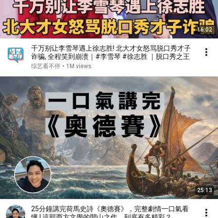
16:02
千万别让李雪琴遇上徐志胜! 北大才女怒骂脱口秀才子
诈骗, 全程笑到崩溃｜#李雪琴 #徐志胜 ｜脱口秀之王
综艺看不停
•
1M views
25:13
25分鐘講完荷馬史詩《奧德賽》，完整劇情一口氣看
懂 | 這部西方文學的開山之作，到底有多精彩？