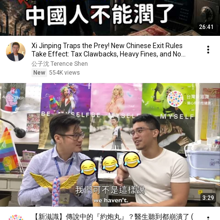
26:41
Xi Jinping Traps the Prey! New Chinese Exit Rules
Take Effect: Tax Clawbacks, Heavy Fines, and No...
公子沈 Terence Shen
New
554K views
3:29
【新滋識】傳說中的『約炮丸』？醫生聽到都崩潰了 (