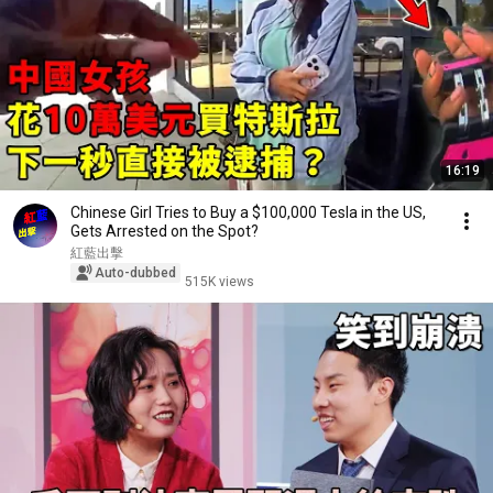
16:19
Chinese Girl Tries to Buy a $100,000 Tesla in the US,
Gets Arrested on the Spot?
紅藍出擊
Auto-dubbed
515K views