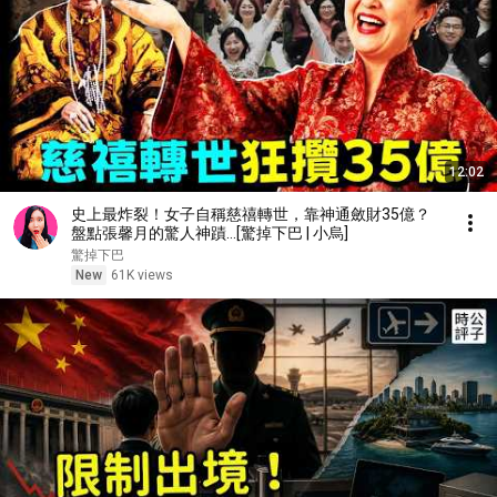
12:02
史上最炸裂！女子自稱慈禧轉世，靠神通斂財35億？
盤點張馨月的驚人神蹟…[驚掉下巴 | 小烏]
驚掉下巴
New
61K views