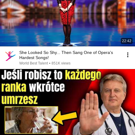
22:42
She Looked So Shy... Then Sang One of Opera's
Hardest Songs!
World Best Talent
•
851K views