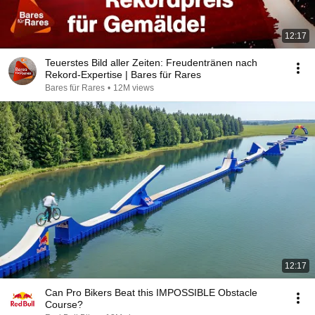
12:17
Teuerstes Bild aller Zeiten: Freudentränen nach
Rekord-Expertise | Bares für Rares
Bares für Rares
•
12M views
12:17
Can Pro Bikers Beat this IMPOSSIBLE Obstacle
Course?