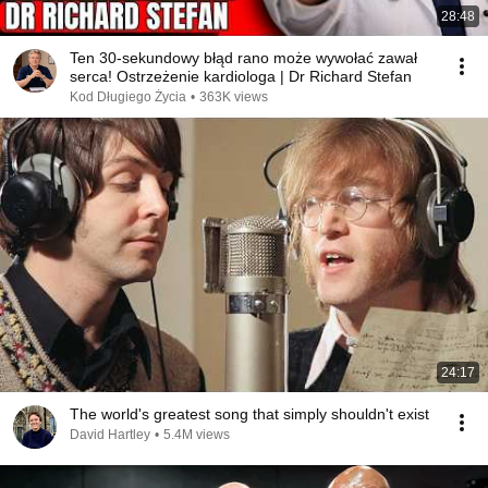
28:48
Ten 30-sekundowy błąd rano może wywołać zawał
serca! Ostrzeżenie kardiologa | Dr Richard Stefan
Kod Długiego Życia
•
363K views
24:17
The world's greatest song that simply shouldn't exist
David Hartley
•
5.4M views