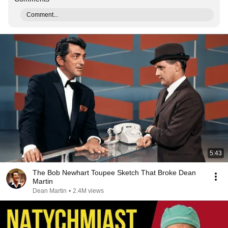
Comment...
5:43
The Bob Newhart Toupee Sketch That Broke Dean
Martin
Dean Martin
•
2.4M views