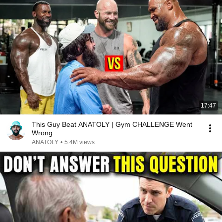
17:47
This Guy Beat ANATOLY | Gym CHALLENGE Went
Wrong
ANATOLY
•
5.4M views