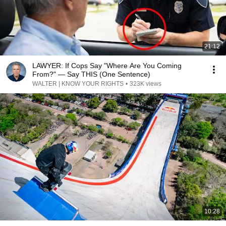
21:12
LAWYER: If Cops Say "Where Are You Coming
From?" — Say THIS (One Sentence)
WALTER | KNOW YOUR RIGHTS
•
323K views
10:28