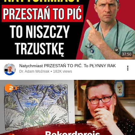
37:50
Natychmiast PRZESTAŃ TO PIĆ. To PŁYNNY RAK
Dr. Adam Woźniak
•
182K views