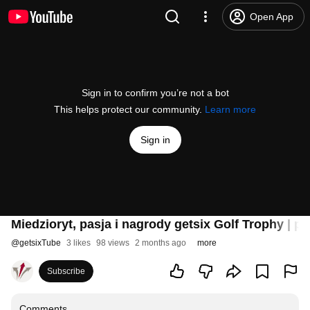
Open App
Sign in to confirm you’re not a bot
This helps protect our community.
Learn more
Sign in
Miedzioryt, pasja i nagrody getsix Golf Trophy | p
@
getsixTube
3 likes
98 views
2 months ago
more
Subscribe
Comments