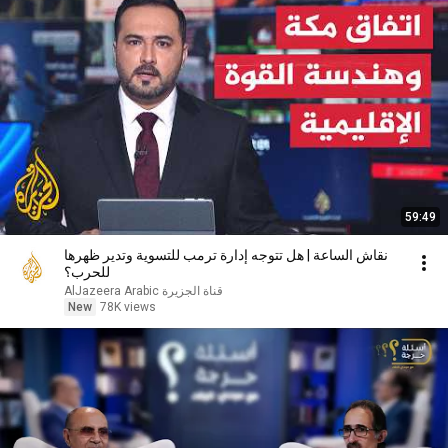
59:49
نقاش الساعة | هل تتوجه إدارة ترمب للتسوية وتدير ظهرها
للحرب؟
AlJazeera Arabic قناة الجزيرة
New
78K views