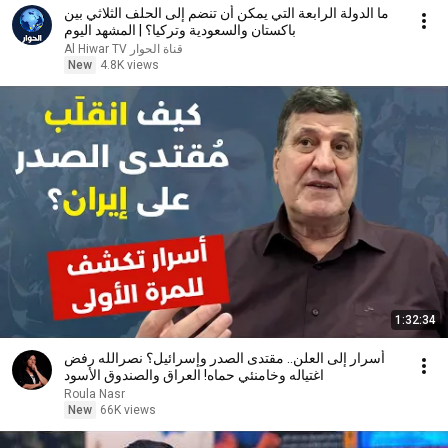
ما الدولة الرابعة التي يمكن أن تنضم إلى الحلف الثلاثي بين
باكستان والسعودية وتركيا؟ | المشهد اليوم
Al Hiwar TV قناة الحوار
New
4.8K views
1:32:34
أسرار إلى العلن.. مقتدى الصدر وإسرائيل؟ نصرالله رفض
اغتياله وخامنئي حماه! العراق والصندوق الأسود
Roula Nasr
New
66K views