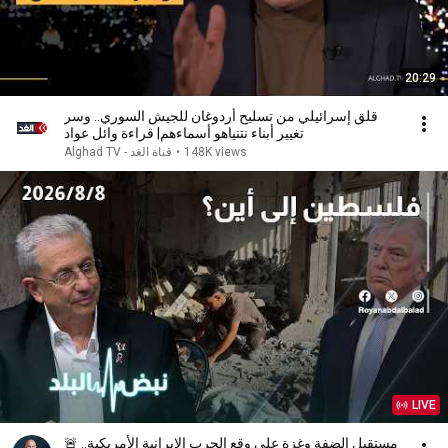
20:29
قلق إسرائيلي من تسليح أردوغان للجيش السوري.. وسر
تغيير أبناء نتنياهو أسماءهم| قراءة وائل عواد
148K views
•
Alghad TV - قناة الغد
LIVE
🚨 مستقبل الضفة وغزة على وقع الحرب الإيرانية الأمريكية..