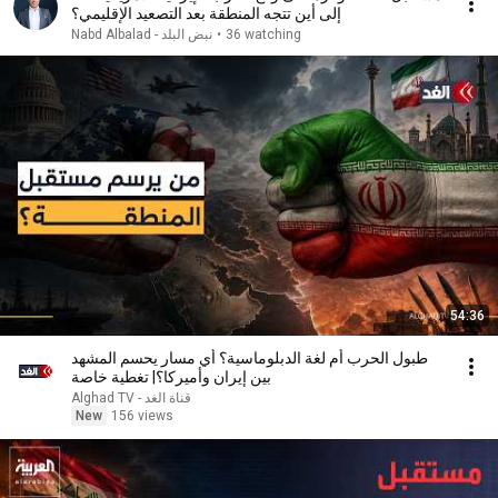
إلى أين تتجه المنطقة بعد التصعيد الإقليمي؟
36 watching
•
Nabd Albalad - نبض البلد
54:36
طبول الحرب أم لغة الدبلوماسية؟ أي مسار يحسم المشهد
بين إيران وأميركا؟| تغطية خاصة
Alghad TV - قناة الغد
New
156 views