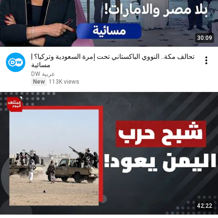
30:09
تحالف مكة.. النووي الباكستاني تحت إمرة السعودية وتركيا؟ |
مسائية
DW عربية
New
113K views
42:22