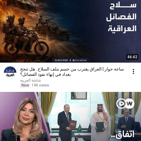
46:42
ساعة حوار | العراق يقترب من حسم ملف السلاح.. هل تنجح
بغداد في إنهاء نفوذ الفصائل؟
شاشة العربية
New
19K views