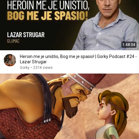
1:48:04
Heroin me je uništio, Bog me je spasio! | Gorky Podcast #24 -
Lazar Strugar
Gorky
•
231K views