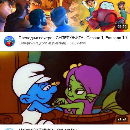
26:40
Последња вечера - СУПЕРКЊИГА - Сезона 1, Епизода 10
Суперкњига_српски (Serbian)
•
61K views
21:24