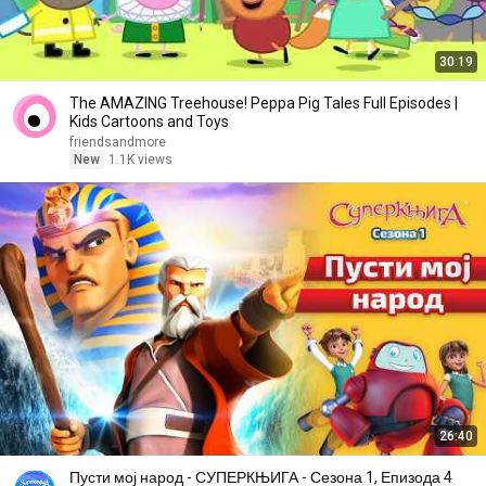
30:19
The AMAZING Treehouse! Peppa Pig Tales Full Episodes |
Kids Cartoons and Toys
friendsandmore
New
1.1K views
26:40
Пусти мој народ - СУПЕРКЊИГА - Сезона 1, Епизода 4