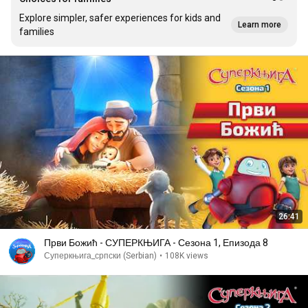
Explore simpler, safer experiences for kids and
Learn more
families
26:41
Први Божић - СУПЕРКЊИГА - Сезона 1, Епизода 8
Суперкњига_српски (Serbian)
•
108K views