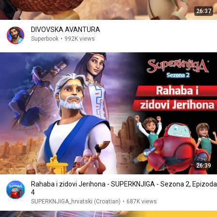
26:37
DIVOVSKA AVANTURA
Superbook
•
992K views
26:39
Rahaba i zidovi Jerihona - SUPERKNJIGA - Sezona 2, Epizoda
4
SUPERKNJIGA_hrvatski (Croatian)
•
687K views