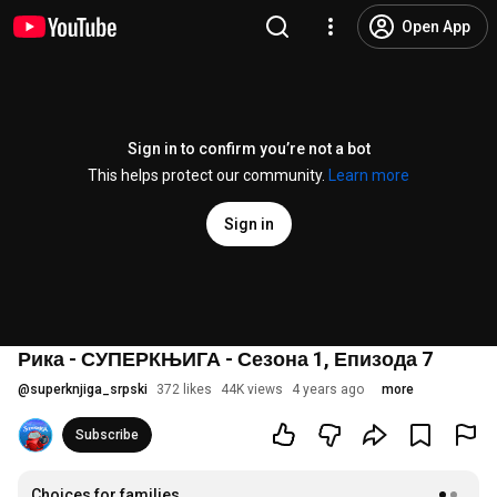
Open App
Sign in to confirm you’re not a bot
This helps protect our community.
Learn more
Sign in
Рика - СУПЕРКЊИГА - Сезона 1, Епизода 7
@
superknjiga_srpski
372 likes
44K views
4 years ago
more
Subscribe
Choices for families