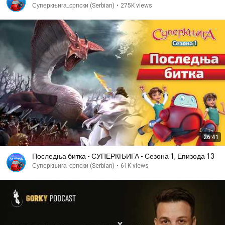
Суперкњига_српски (Serbian)
•
275K views
26:41
Последња битка - СУПЕРКЊИГА - Сезона 1, Епизода 13
Суперкњига_српски (Serbian)
•
61K views