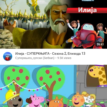
26:41
Илија - СУПЕРКЊИГА - Сезона 2, Епизода 13
Суперкњига_српски (Serbian)
•
9.5K views