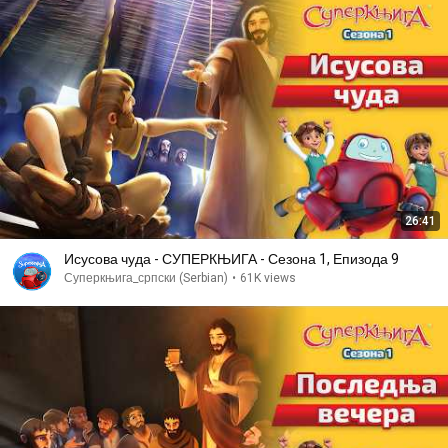
26:41
Исусова чуда - СУПЕРКЊИГА - Сезона 1, Епизода 9
Суперкњига_српски (Serbian)
•
61K views