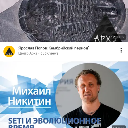
2:00:39
Ярослав Попов: Кембрийский период"
Центр Архэ
•
656K views