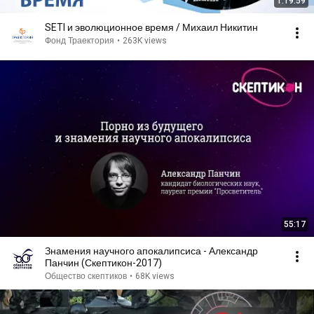
1:19:59
SETI и эволюционное время / Михаил Никитин
Фонд Траектория
•
263K views
55:17
Знамения научного апокалипсиса - Александр
Панчин (Скептикон-2017)
Общество скептиков
•
68K views