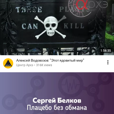
1:56:35
Алексей Водовозов: "Этот ядовитый мир"
Центр Архэ
•
316K views