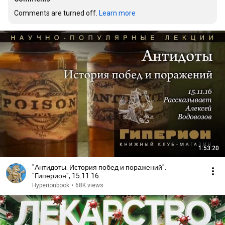
Comments are turned off. 
Learn more
1:53:20
"Антидоты. История побед и поражений".
"Гиперион", 15.11.16
Hyperionbook
•
68K views