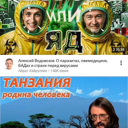
2:35:38
Алексей Водовозов: О паразитах, лжемедицине,
БАДах и страхе перед вирусами
Айрат Хайруллин
•
140K views