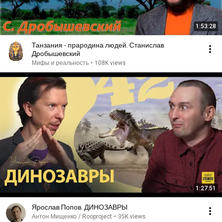
1:53:28
Танзания - прародина людей. Станислав
Дробышевский
Мифы и реальность
•
108K views
1:27:51
Ярослав Попов. ДИНОЗАВРЫ
Антон Мищенко / Rooproject
•
35K views