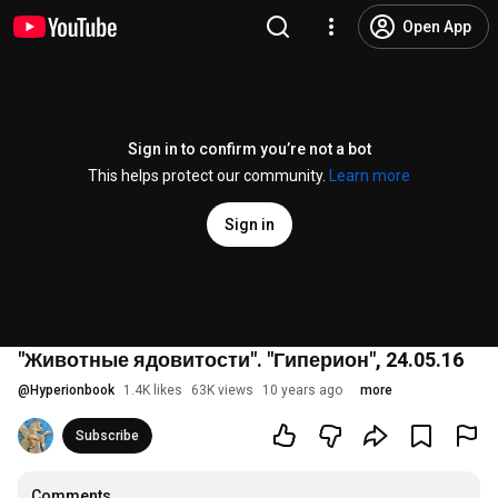
Open App
Sign in to confirm you’re not a bot
This helps protect our community.
Learn more
Sign in
"Животные ядовитости". "Гиперион", 24.05.16
@
Hyperionbook
1.4K likes
63K views
10 years ago
more
Subscribe
Comments