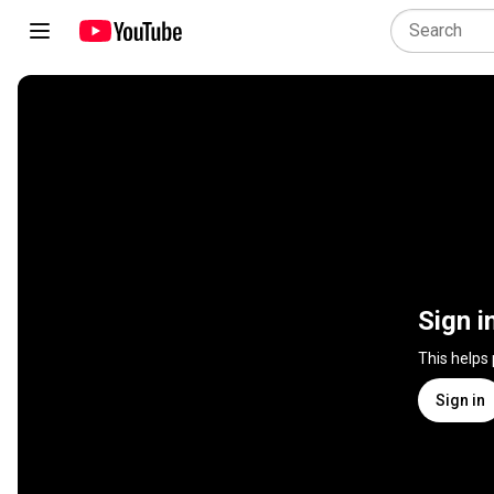
Sign i
This helps
Sign in