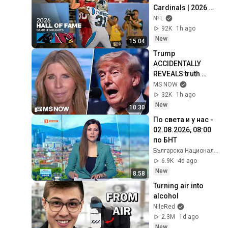
Cardinals | 2026 
Hall of Fame Game 
NFL
Highlights
92K
1h ago
New
15:04
Trump 
ACCIDENTALLY 
REVEALS truth 
about munition 
MS NOW
shortages, 
32K
1h ago
threatens JAIL TIME 
New
10:30
for leakers
По света и у нас - 
02.08.2026, 08:00 
по БНТ
Българска Национална Телевизия БНТ
6.9K
4d ago
New
8:58
Turning air into 
alcohol
NileRed
2.3M
1d ago
New