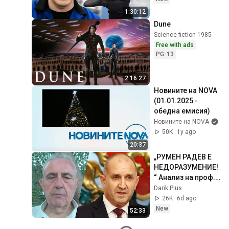
1:30:12
Dune
Science fiction 1985
Free with ads
PG-13
2:16:27
Новините на NOVA 
(01.01.2025 - 
обедна емисия)
Новините на NOVA
50K
1y ago
20:37
„РУМЕН РАДЕВ Е 
НЕДОРАЗУМЕНИЕ!
“ Анализ на проф. 
Огнян Минчев!
Darik Plus
26K
6d ago
New
52:33