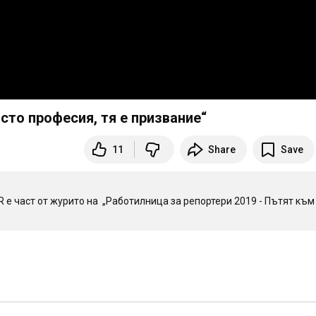
сто професия, тя е призвание“
11
Share
Save
 е част от журито на  „Работилница за репортери 2019 - Пътят към 