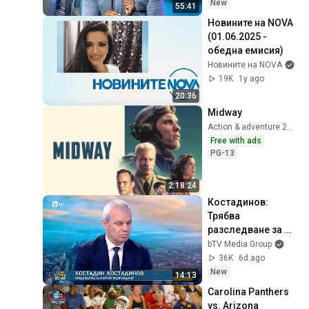
New
55:41
Новините на NOVA 
(01.06.2025 - 
обедна емисия)
Новините на NOVA
19K
1y ago
20:36
Midway
Action & adventure 2019
Free with ads
PG-13
2:18:24
Костадинов: 
Трябва 
разследване за 
държавна измяна. 
bTV Media Group
България 
36K
6d ago
проявява агресия 
New
14:13
към Иран
Carolina Panthers 
vs. Arizona 