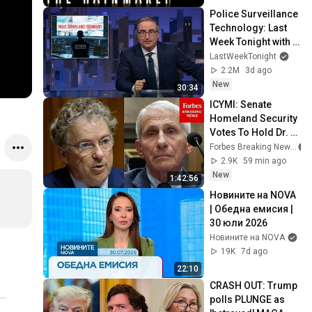
Police Surveillance 
Technology: Last 
Week Tonight with 
John Oliver (HBO)
LastWeekTonight
2.2M
3d ago
New
30:34
ICYMI: Senate 
Homeland Security 
Votes To Hold Dr. 
Fauci In Contempt 
Forbes Breaking News
Of Congress
2.9K
59 min ago
New
1:42:56
Новините на NOVA 
| Обедна емисия | 
30 юли 2026
Новините на NOVA
19K
7d ago
22:10
CRASH OUT: Trump 
polls PLUNGE as 