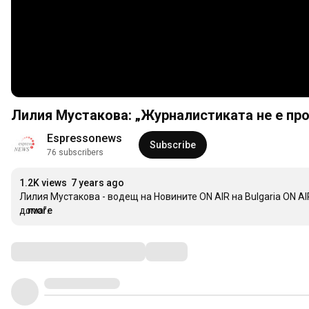
Лилия Мустакова: „Журналистиката не е про
Espressonews
Subscribe
76 subscribers
1.2K views
7 years ago
Лилия Мустакова - водещ на Новините ON AIR на Bulgaria ON AIR
дома”.
...more
Comments