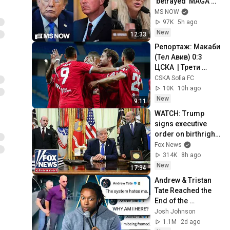
'betrayed' MAGA 
voters bolt, Tucker 
MS NOW
Carlson turns & WH 
97K
5h ago
feuds erupt
New
12:33
Репортаж: Макаби 
(Тел Авив) 0:3 
ЦСКА  | Трети 
квалификационен 
CSKA Sofia FC
кръг | Лига Европа
10K
10h ago
New
9:11
WATCH: Trump 
signs executive 
order on birthright 
citizenship
Fox News
314K
8h ago
New
17:34
Andrew & Tristan 
Tate Reached the 
End of the 
Algorithm
Josh Johnson
1.1M
2d ago