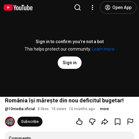
Open App
Sign in to confirm you’re not a bot
This helps protect our community.
Learn more
Sign in
România își mărește din nou deficitul bugetar!
@
10media.oficial
8 likes
1K views
10 months ago
more
Subscribe
Comments