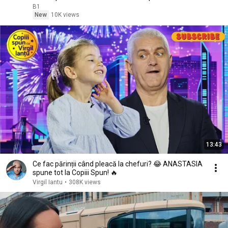
P1/3
B1
New
10K views
13:43
Ce fac părinții când pleacă la chefuri? 😂 ANASTASIA
spune tot la Copiii Spun! 🔥
Virgil Iantu
•
308K views