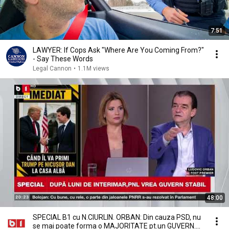
7:51
LAWYER: If Cops Ask "Where Are You Coming From?"
- Say These Words
Legal Cannon
•
1.1M views
48:00
SPECIAL B1 cu N.CIURLIN. ORBAN: Din cauza PSD, nu
se mai poate forma o MAJORITATE pt.un GUVERN.