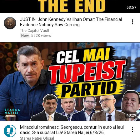
53:57
JUST IN: John Kennedy Vs Ilhan Omar: The Financial
Evidence Nobody Saw Coming
The Capitol Vault
New
592K views
40:29
Miracolul românesc. Georgescu, conturi în euro și leul
dacic. S-a supărat Lia! Starea Nației 6/8/26
Starea Natiei Oficial