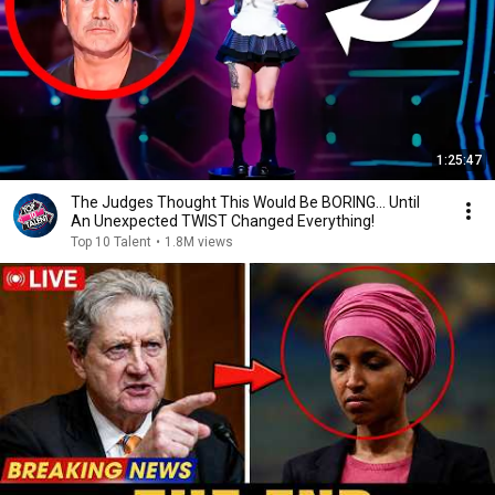
1:25:47
The Judges Thought This Would Be BORING... Until
An Unexpected TWIST Changed Everything!
Top 10 Talent
•
1.8M views