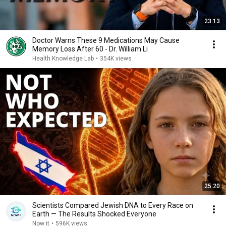
23:13
Doctor Warns These 9 Medications May Cause
Memory Loss After 60 - Dr. William Li
Health Knowledge Lab
•
354K views
25:20
Scientists Compared Jewish DNA to Every Race on
Earth — The Results Shocked Everyone
Now it
•
596K views