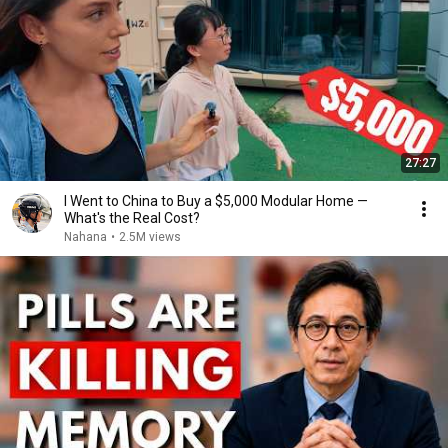
27:27
I Went to China to Buy a $5,000 Modular Home —
What's the Real Cost?
Nahana
•
2.5M views