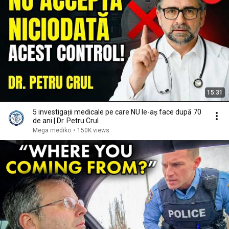
15:31
5 investigații medicale pe care NU le-aș face după 70
de ani | Dr. Petru Crul
Mega mediko
•
150K views