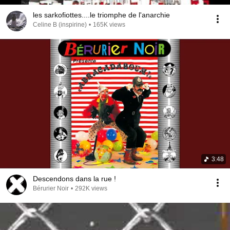
les sarkofiottes....le triomphe de l'anarchie
Celine B (inspirine)
•
165K views
3:48
Descendons dans la rue !
Bérurier Noir
•
292K views