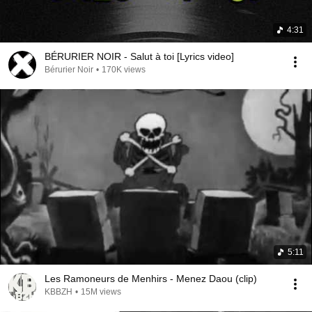
4:31
BÉRURIER NOIR - Salut à toi [Lyrics video]
Bérurier Noir
•
170K views
5:11
Les Ramoneurs de Menhirs - Menez Daou (clip)
KBBZH
•
15M views