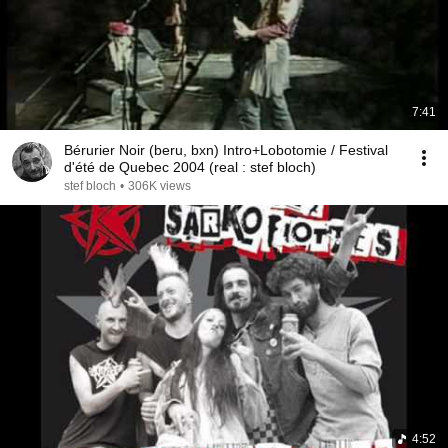
7:41
Bérurier Noir (beru, bxn) Intro+Lobotomie / Festival
d'été de Quebec 2004 (real : stef bloch)
stef bloch
•
306K views
4:52