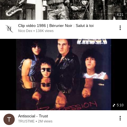
4:21
Clip vidéo 1986 | Bérurier Noir : Salut à toi
Nico Dex
•
138K views
5:10
Antisocial - Trust
TRUSTME
•
2M views