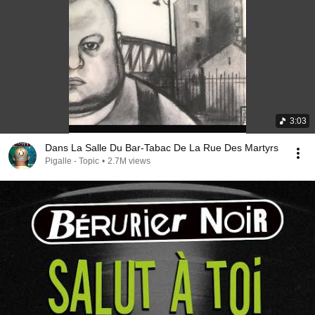
3:03
Dans La Salle Du Bar-Tabac De La Rue Des Martyrs
Pigalle - Topic
•
2.7M views