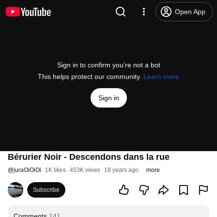
Open App
Sign in to confirm you’re not a bot
This helps protect our community.
Learn more
Sign in
Bérurier Noir - Descendons dans la rue
@
juraOiOiOi
1K likes
453K views
18 years ago
more
Subscribe
Comments
141