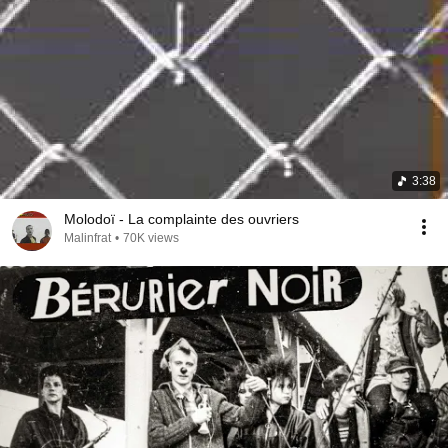
3:38
Molodoï - La complainte des ouvriers
Malinfrat
•
70K views