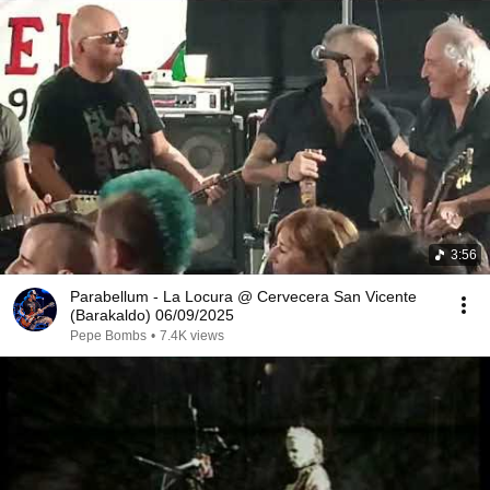
3:56
Parabellum - La Locura @ Cervecera San Vicente
(Barakaldo) 06/09/2025
Pepe Bombs
•
7.4K views