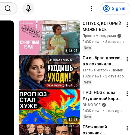
Sign in
ОТПУСК, КОТОРЫЙ 
МОЖЕТ ВСЁ 
ИЗМЕНИТЬ! 
Просто Мелодрама
Курортный роман. 
343K views
•
3 days ago
Все серии
New
3:23:01
Он выбрал другую, 
а я сохранила 
гордость и 
Тёплые Истории Людей
отпустила его
132K views
•
2 days ago
New
1:54:36
ПРОГНОЗ снова 
Ухудшился! Европу 
и Россию ждут 
ЗНАЮ ВСЁ
резкие перемены. 
343K views
•
1 day ago
Новый удар на 
New
15:58
подходе
Сбежавший 
охранник 