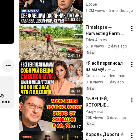
президента. 
Досье
Кабаева. Семья. 
1.2M views
•
5 months ago
Дворцы. 
1:03:09
Безопасность | 
Timelapse -- 
Интервью
Harvesting Farm 
Fish for a New Pond 
Triệu Ánh Vy
| Trieu Anh Vy 
6.1K views
•
2 days ago
Harvest Farm
New
2:41:13
«Я всё переписал 
на маму!» — 
смеялся муж. Но 
Свекровь vs Невестка
он забыл об одной 
31K views
•
1 day ago
важной детали
New
46:14
  
15 ВЕЩЕЙ, 
г
.more
…
КОТОРЫЕ 
МУЖЧИНЫ ХОТЯТ 
Разумика
ОТ ЖЕНЩИНЫ 
20K views
•
3 days ago
ПОСЛЕ 60–70 ЛЕТ  
New
23:17
Михаил 
Король Дороги 🎸 
Лабковский