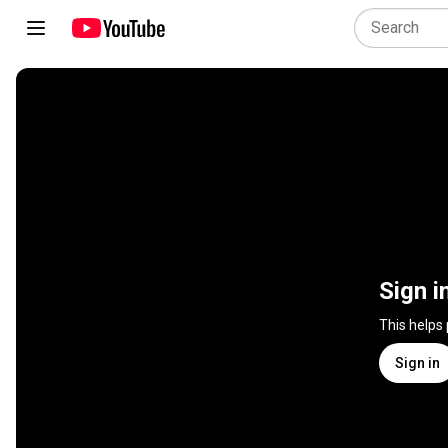
Sign i
This helps
Sign in