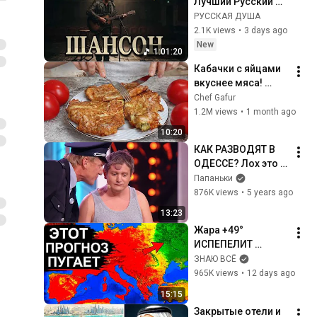
Лучший Русский 
Шансон 2026 | 
РУССКАЯ ДУША
Золотые Хиты для 
2.1K views
•
3 days ago
Души и Дороги
New
1:01:20
Кабачки с яйцами 
вкуснее мяса! 
Мало кто знает 
Chef Gafur
секрет! Бабушка 
1.2M views
•
1 month ago
научила готовить 
10:20
рецепт за 15 минут
КАК РАЗВОДЯТ В 
ОДЕССЕ? Лох это 
судьба | Cмешные 
Папаньки
видео и лучшие 
876K views
•
5 years ago
приколы 2020
13:23
Жара +49° 
ИСПЕПЕЛИТ 
Европу! Новый 
ЗНАЮ ВСЁ
удар нацелен на 
965K views
•
12 days ago
Россию. Следом 
15:15
идет Супершторм
Закрытые отели и 