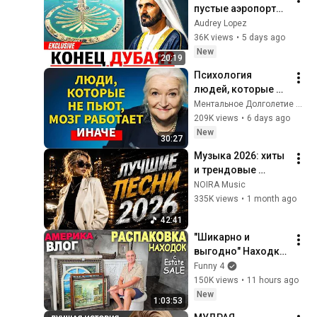
пустые аэропорты: 
почему 
Audrey Lopez
туристический бум 
36K views
•
5 days ago
Дубая может 
New
20:19
закончиться уже в 
Психология 
2026 году?
людей, которые НЕ 
пьют алкоголь 
Ментальное Долголетие and 2 more
(согласно 
209K views
•
6 days ago
нейронауке) | 
New
30:27
Татьяна 
Музыка 2026: хиты 
Черниговская
и трендовые 
ремиксы 🔥| Remix 
NOIRA Music
2026 #хит 
335K views
•
1 month ago
#лучшиепесни 
42:41
#песни #remix 
"Шикарно и 
#музыка
выгодно" Находки 
на распродаже / 
Funny 4
Пожар в Спокене, 
150K views
•
11 hours ago
что с родными / 
New
1:03:53
Estate sale в США 