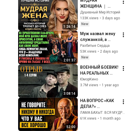
МУДРАЯ 
Влог
ЖЕНЩИНА ｜ 
Рассказ, который 
Душевный Мир Историй
трогает до 
133K views
•
3 days ago
глубины души. 
New
1:26:14
Очень сильная 
Муж назвал жену 
история ｜ Аудио 
служанкой, а 
рассказ.
любовницу 
Разбитые Сердца
представил 
53K views
•
2 days ago
супругой — но 
New
2:01:37
вскоре потерял 
ВОЕННЫЙ БОЕВИК! 
всё
НА РЕАЛЬНЫХ 
СОБЫТИЯХ! Отрыв | 
ЮморКино
1-4 Серии
3.7M views
•
1 year ago
3:08:14
НА ВОПРОС «КАК 
ДЕЛА?» 
СУЩЕСТВУЕТ 
ЛАМА БАХЫТ: ВСЯ МУДРОСТЬ ВОСТОКА
ЛИШЬ ОДИН 
61K views
•
1 month ago
МУДРЫЙ ОТВЕТ. 
52:00
ОСТАЛЬНЫЕ 