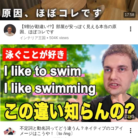
17:58
【9割が勘違い!?】部屋が安っぽく見える本当の原
因、ほぼコレです
インテリア王国
•
504K views
21:45
不定詞と動名詞ってどう違うん？ネイティブのコアイ
メージはこうや！〔to /ing〕