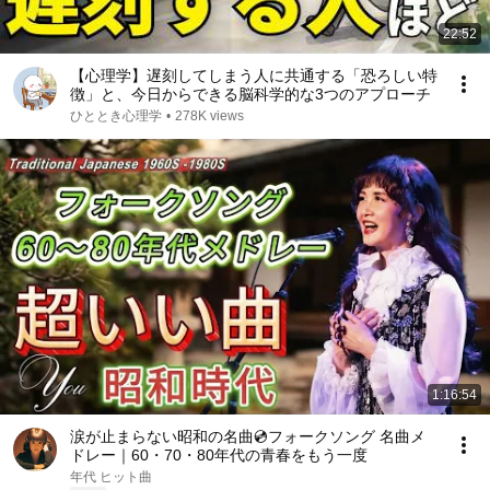
22:52
【心理学】遅刻してしまう人に共通する「恐ろしい特
徴」と、今日からできる脳科学的な3つのアプローチ
ひととき心理学
•
278K views
1:16:54
涙が止まらない昭和の名曲💿フォークソング 名曲メ
ドレー｜60・70・80年代の青春をもう一度
年代 ヒット曲