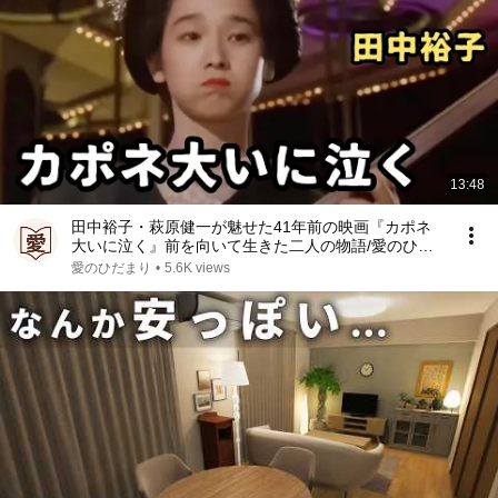
13:48
田中裕子・萩原健一が魅せた41年前の映画『カポネ
大いに泣く』前を向いて生きた二人の物語/愛のひだ
まり
愛のひだまり
•
5.6K views