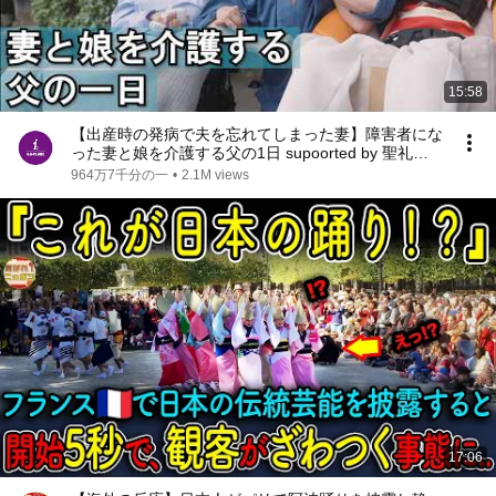
15:58
【出産時の発病で夫を忘れてしまった妻】障害者にな
った妻と娘を介護する父の1日 supoorted by 聖礼会 #
聖礼会 #ジャパンバリアフリープロジェクト #共生
964万7千分の一
•
2.1M views
社会 #障害 #障がい #愛 #
17:06