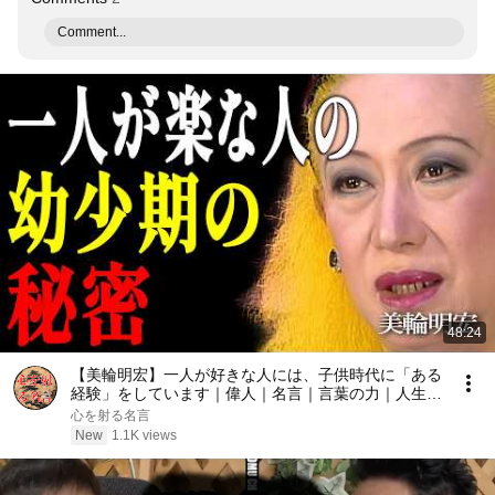
Comment...
48:24
【美輪明宏】一人が好きな人には、子供時代に「ある
経験」をしています｜偉人｜名言｜言葉の力｜人生哲
学｜
心を射る名言
New
1.1K views