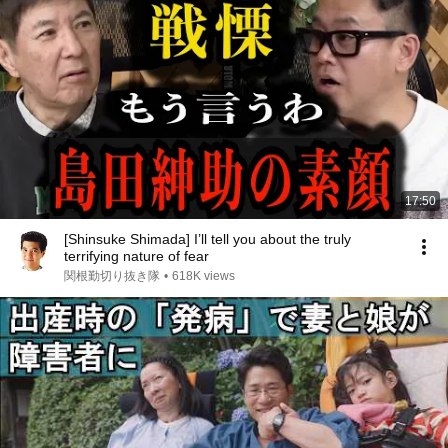
17:50
[Shinsuke Shimada] I’ll tell you about the truly
terrifying nature of fear
関根勤切り抜き隊
•
618K views