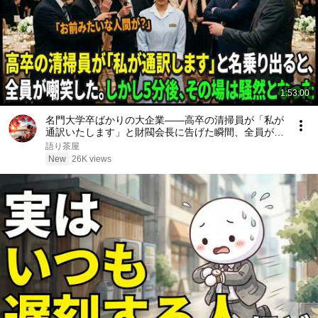
1:53:00
名門大学卒ばかりの大企業――高卒の清掃員が「私が
通訳いたします」と財閥会長に告げた瞬間、全員が嘲
笑した。しかし5分後、その場は静まり返った。#動
語り茶屋
エピソード#老後の物語 #家族の物語
New
26K views