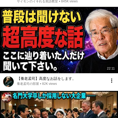
サイモンのイキれる英語教室
•
845K views
22:11
【養老孟司】高度なお話をします。
養老孟司の部屋
•
82K views