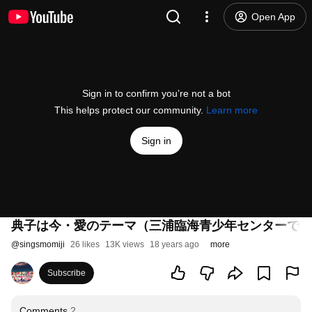
Open App
Sign in to confirm you’re not a bot
This helps protect our community.
Learn more
Sign in
典子は今・愛のテーマ（三浦臨海青少年センターでの
@
singsmomiji
26 likes
13K views
18 years ago
more
Subscribe
Comments
2