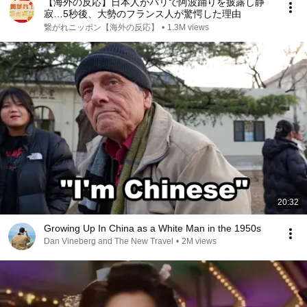
【海外の反応】日本人がパリで阿波踊りを披露し静
寂…5秒後、大勢のフランス人が驚愕した理由
繋がれニッポン【海外の反応】
•
1.3M views
20:32
Growing Up In China as a White Man in the 1950s
Dan Vineberg and The New Travel
•
2M views