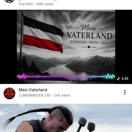
Frei.Wild
•
43M views
3:45
Mein Vaterland
DJMIXMASTER.236
•
26K views