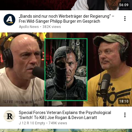
56:09
„Bands sind nur noch Werbeträger der Regierung“ –
Frei.Wild-Sänger Philipp Burger im Gespräch
Apollo News
•
382K views
18:10
Special Forces Veteran Explains the Psychological
'Switch' To Kill | Joe Rogan & Devon Larratt
J 12 R 10 Empty
•
749K views