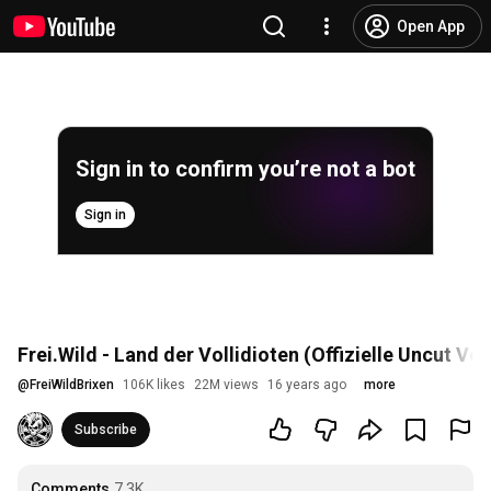
Open App
Sign in to confirm you’re not a bot
Sign in
Frei.Wild - Land der Vollidioten (Offizielle Uncut Ver
@
FreiWildBrixen
106K likes
22M views
16 years ago
more
Subscribe
Comments
7.3K