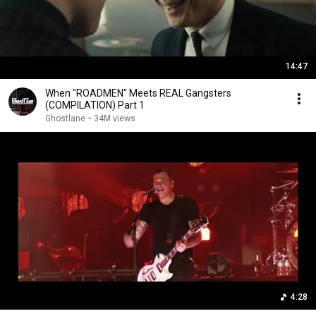
14:47
When "ROADMEN" Meets REAL Gangsters
(COMPILATION) Part 1
Ghostlane
•
34M views
4:28