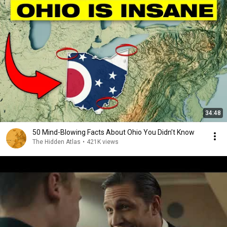
34:48
50 Mind-Blowing Facts About Ohio You Didn’t Know
The Hidden Atlas
•
421K views