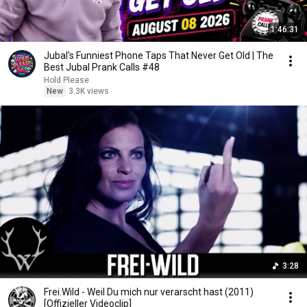
1:46:31
Jubal's Funniest Phone Taps That Never Get Old | The
Best Jubal Prank Calls #48
Hold Please
New
3.3K views
3:28
Frei.Wild - Weil Du mich nur verarscht hast (2011)
[Offizieller Videoclip]