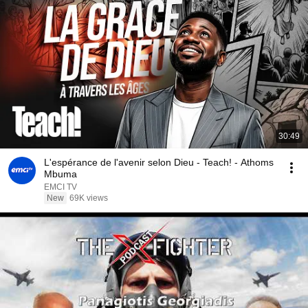
30:49
L'espérance de l'avenir selon Dieu - Teach! - Athoms
Mbuma
EMCI TV
New
69K views