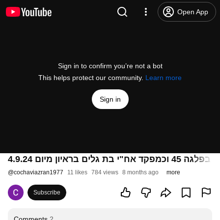
Open App
Sign in to confirm you’re not a bot
This helps protect our community.
Learn more
Sign in
@
cochaviazran1977
11 likes
784 views
8 months ago
more
Subscribe
Comments
2