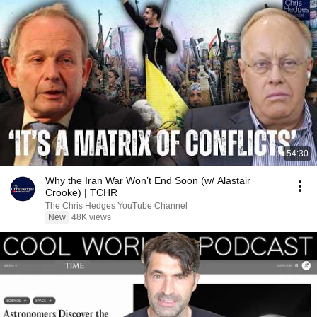
54:30
Why the Iran War Won’t End Soon (w/ Alastair
Crooke) | TCHR
The Chris Hedges YouTube Channel
New
48K views