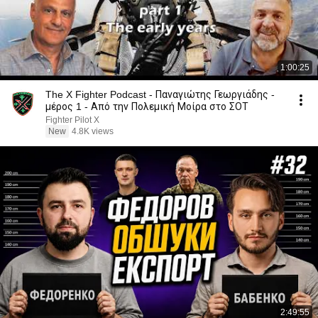
1:00:25
The X Fighter Podcast - Παναγιώτης Γεωργιάδης -
μέρος 1 - Από την Πολεμική Μοίρα στο ΣΟΤ
Fighter Pilot X
New
4.8K views
2:49:55