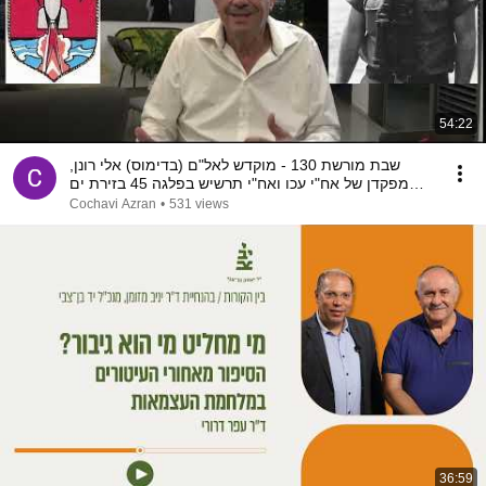
54:22
שבת מורשת 130 - מוקדש לאל"ם (בדימוס) אלי רונן,
מפקדן של אח"י עכו ואח"י תרשיש בפלגה 45 בזירת ים
סוף
Cochavi Azran
•
531 views
36:59