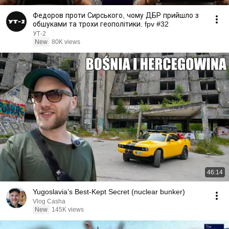
Федоров проти Сирського, чому ДБР прийшло з
обшуками та трохи геополітики. fpv #32
УТ-2
New
80K views
46:14
Yugoslavia’s Best-Kept Secret (nuclear bunker)
Vlog Casha
New
145K views