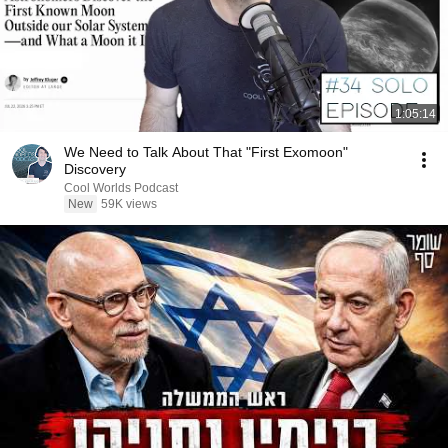
1:05:14
We Need to Talk About That "First Exomoon"
Discovery
Cool Worlds Podcast
New
59K views