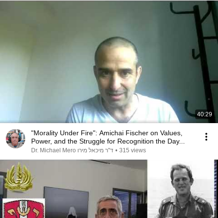
40:29
"Morality Under Fire": Amichai Fischer on Values,
Power, and the Struggle for Recognition the Day...
Dr. Michael Mero ד"ר מיכאל מירו
•
315 views