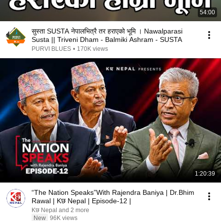
54:00
सुस्ता SUSTA नेपालभित्रै तर हराएको भूमि । Nawalparasi
Susta || Triveni Dham - Balmiki Ashram - SUSTA
PURVI BLUES
•
170K views
1:20:39
“The Nation Speaks”With Rajendra Baniya | Dr.Bhim
Rawal | Kछ Nepal | Episode-12 |
Kछ Nepal and 2 more
New
96K views