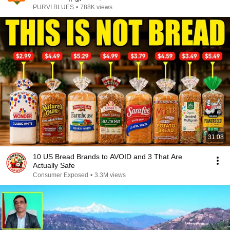
PURVI BLUES
•
788K views
31:08
10 US Bread Brands to AVOID and 3 That Are
Actually Safe
Consumer Exposed
•
3.3M views