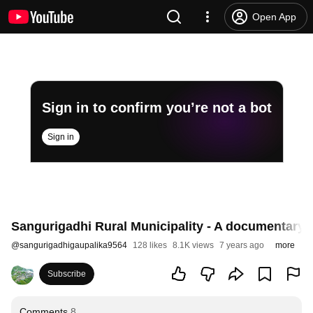
Open App
Sign in to confirm you’re not a bot
Sign in
Sangurigadhi Rural Municipality - A documentary 
@
sangurigadhigaupalika9564
128 likes
8.1K views
7 years ago
more
Subscribe
Comments
8