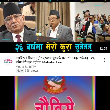
32:55
महाबिरको भिजन सुनेर प्रचण्ड धुरुक्कै भए: रुन मात्र सकेनन्.. २६
बर्षमा मेरो कुरा सुनेनन् Mahabir Pun
Media Sathi TV
New
55K views