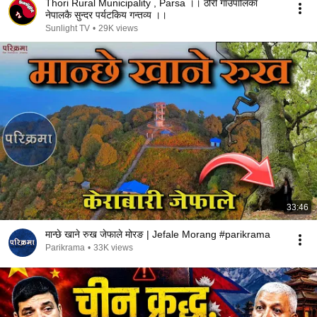
Thori Rural Municipality , Parsa ।। ठोरी गाउँपालिका
नेपालकै सुन्दर पर्यटकिय गन्तव्य ।।
Sunlight TV
•
29K views
33:46
मान्छे खाने रुख जेफाले मोरङ | Jefale Morang #parikrama
Parikrama
•
33K views