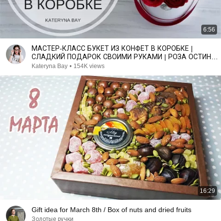
6:56
МАСТЕР-КЛАСС БУКЕТ ИЗ КОНФЕТ В КОРОБКЕ |
СЛАДКИЙ ПОДАРОК СВОИМИ РУКАМИ | РОЗА ОСТИНА |
AUSTIN ROSE
Kateryna Bay
•
154K views
16:29
Gift idea for March 8th / Box of nuts and dried fruits
Золотые ручки