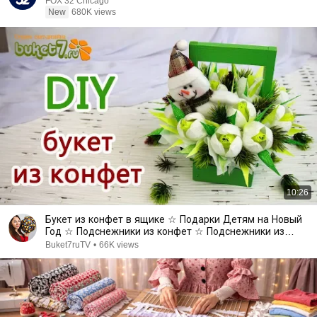
FOX 32 Chicago
New
680K views
10:26
Букет из конфет в ящике ☆ Подарки Детям на Новый
Год ☆ Подснежники из конфет ☆ Подснежники из
бумаги
Buket7ruTV
•
66K views