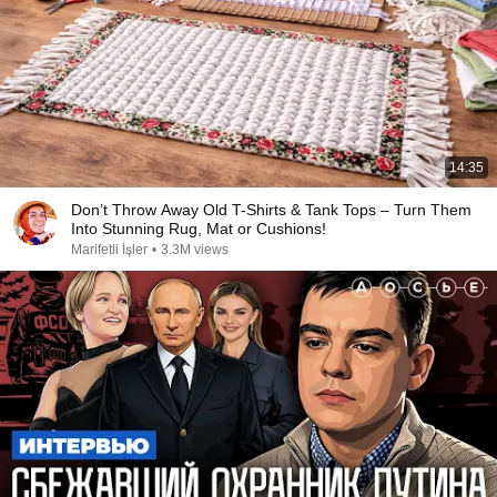
14:35
Don’t Throw Away Old T-Shirts & Tank Tops – Turn Them
Into Stunning Rug, Mat or Cushions!
Marifetli İşler
•
3.3M views