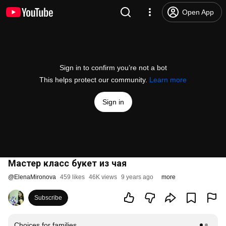
Open App
Sign in to confirm you’re not a bot
This helps protect our community.
Learn more
Sign in
Мастер класс букет из чая
@
ElenaMironova
459 likes
46K views
9 years ago
more
Subscribe
Choices for families