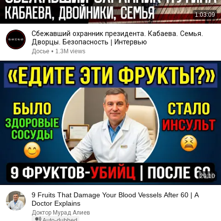
1:03:09
Сбежавший охранник президента. Кабаева. Семья.
Дворцы. Безопасность | Интервью
Досье
•
1.3M views
29:10
9 Fruits That Damage Your Blood Vessels After 60 | A
Doctor Explains
Доктор Мурад Алиев
Auto-dubbed