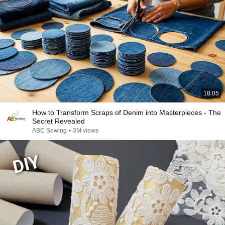
18:05
How to Transform Scraps of Denim into Masterpieces - The
Secret Revealed
ABC Sewing
•
3M views