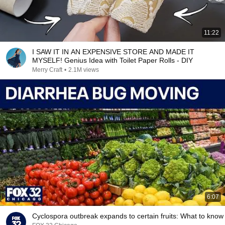
11:22
I SAW IT IN AN EXPENSIVE STORE AND MADE IT
MYSELF! Genius Idea with Toilet Paper Rolls - DIY
Merry Craft
•
2.1M views
6:07
Cyclospora outbreak expands to certain fruits: What to know