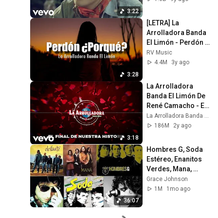
3:22
[LETRA] La 
Arrolladora Banda 
El Limón - Perdón 
¿Porqué?
RV Music
4.4M
3y ago
3:28
La Arrolladora 
Banda El Limón De 
René Camacho - El 
Final De Nuestra 
La Arrolladora Banda El Limón
Historia 
186M
2y ago
(Visualizer)
3:18
Hombres G, Soda 
Estéreo, Enanitos 
Verdes, Mana, 
Jaguares, Elefante, 
Grace Johnson
Juanes Rock En 
1M
1mo ago
Español
36:07