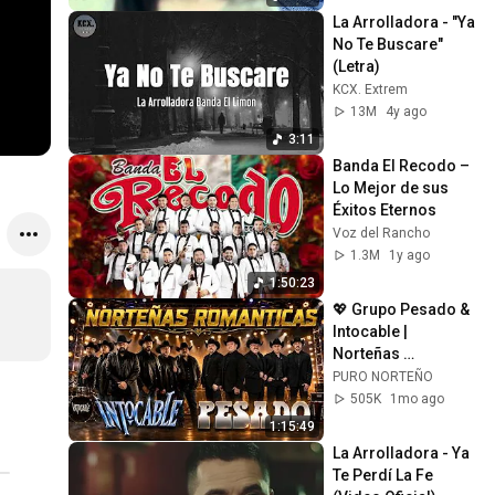
La Arrolladora - "Ya 
No Te Buscare" 
(Letra)
KCX. Extrem
13M
4y ago
3:11
Banda El Recodo – 
Lo Mejor de sus 
Éxitos Eternos
Voz del Rancho
1.3M
1y ago
1:50:23
💖 Grupo Pesado & 
Intocable | 
Norteñas 
Románticas Que 
PURO NORTEÑO
Llegan Al Corazón
505K
1mo ago
1:15:49
La Arrolladora - Ya 
Te Perdí La Fe 