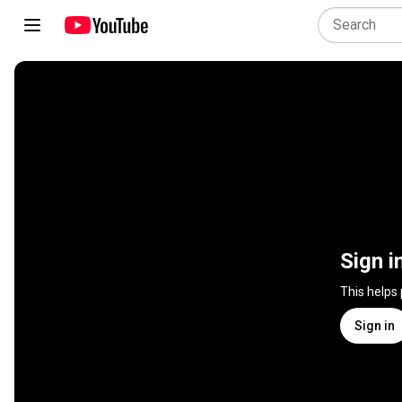
Sign i
This helps
Sign in