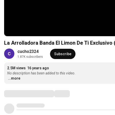
La Arrolladora Banda El Limon De 
cucho2324
Subscribe
1.87K subscribers
2.5M views
16 years ago
No description has been added to this video.
...more
Comments