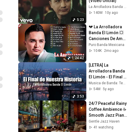
(Video Oficial)
La Arrolladora Banda El Limón
140M
10y ago
5:23
💔 La Arrolladora 
Banda El Limón 💥 
Canciones De Amor 
y Desamor Que 
Puro Banda Mexicana
Llegan Directo Al 
104K
2mo ago
Corazón
1:24:42
[LETRA] La 
Arrolladora Banda 
El Limón - El Final 
de Nuestra Historia
Musica de Banda: Tema
54M
5y ago
3:53
24/7 Peaceful Rainy 
Coffee Ambience ☕ 
Smooth Jazz Piano 
for Work, Study and 
Gentle Jazz Haven
Gentle Focus
41 watching