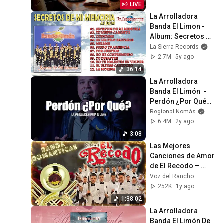
LIVE
La Arrolladora 
Banda El Limon - 
Album: Secretos de 
Mi Memoria
La Sierra Records
2.7M
5y ago
36:14
La Arrolladora 
Banda El Limón  - 
Perdón ¿Por Qué? 
(LETRA)
Regional Nomás
6.4M
2y ago
3:08
Las Mejores 
Canciones de Amor 
de El Recodo – 
Éxitos Románticos 
Voz del Rancho
Inolvidables
252K
1y ago
1:38:02
La Arrolladora 
Banda El Limón De 