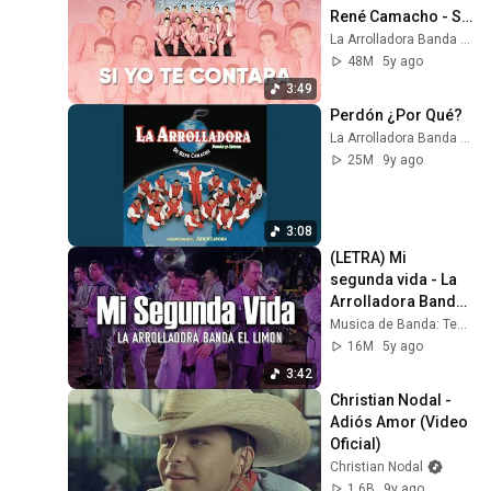
René Camacho - Si 
Yo Te Contara (Lyric 
La Arrolladora Banda El Limón
Video)
48M
5y ago
3:49
Perdón ¿Por Qué?
La Arrolladora Banda El Limón
25M
9y ago
3:08
(LETRA) Mi 
segunda vida - La 
Arrolladora Banda 
El Limón (Video 
Musica de Banda: Tema
Lyrics)
16M
5y ago
3:42
Christian Nodal - 
Adiós Amor (Video 
Oficial)
Christian Nodal
1.6B
9y ago