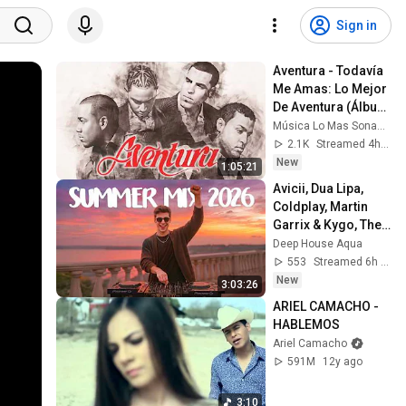
Sign in
Aventura - Todavía 
Me Amas: Lo Mejor 
De Aventura (Álbum 
Completo) - 
Música Lo Mas Sonadas
Mejores Canciones 
2.1K
Streamed 4h ago
De Aventura
New
1:05:21
Avicii, Dua Lipa, 
Coldplay, Martin 
Garrix & Kygo, The 
Chainsmokers 
Deep House Aqua
Style - SUMMER 
553
Streamed 6h ago
DEEP HOUSE Mix
New
3:03:26
ARIEL CAMACHO - 
HABLEMOS
Ariel Camacho
591M
12y ago
3:10