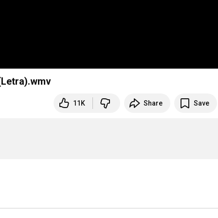
Ti Exclusivo (Letra).wmv
11K
Share
Save