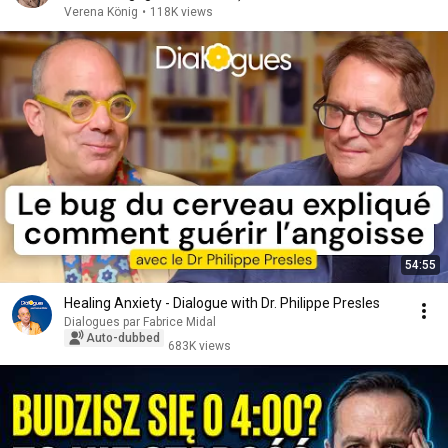
Verena König
•
118K views
54:55
Healing Anxiety - Dialogue with Dr. Philippe Presles
Dialogues par Fabrice Midal
Auto-dubbed
683K views