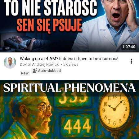
1:07:40
Waking up at 4 AM? It doesn't have to be insomnia!
Doktor Andrzej Nowicki
•
5K views
Auto-dubbed
New