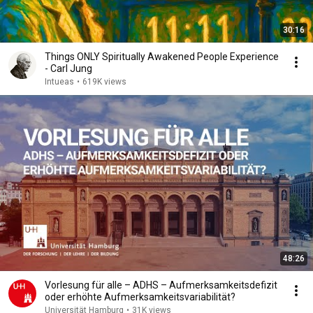
30:16
Things ONLY Spiritually Awakened People Experience
- Carl Jung
Intueas
•
619K views
48:26
Vorlesung für alle – ADHS – Aufmerksamkeitsdefizit
oder erhöhte Aufmerksamkeitsvariabilität?
Universität Hamburg
•
31K views