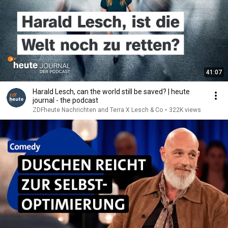
41:07
Harald Lesch, can the world still be saved? | heute
journal - the podcast
ZDFheute Nachrichten and Terra X Lesch & Co
•
322K views