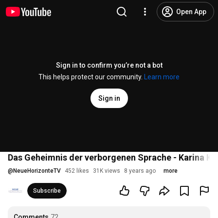
Open App
Sign in to confirm you’re not a bot
This helps protect our community.
Learn more
Sign in
Das Geheimnis der verborgenen Sprache - Karina Ka
@
NeueHorizonteTV
452 likes
31K views
8 years ago
more
Subscribe
Comments
72