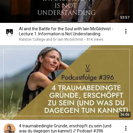
53:57
AI and the Battle for the Soul with Iain McGilchrist -
Lecture 1: Information is Not Understanding
Ralston College and Dr Iain McGilchrist
•
81K views
36:06
4 traumabedingte Gründe, erschöpft zu sein (und
was du dagegen tun kannst) // Podcast #396