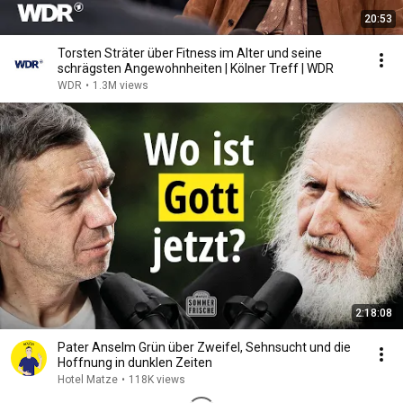
20:53
Torsten Sträter über Fitness im Alter und seine
schrägsten Angewohnheiten | Kölner Treff | WDR
WDR
•
1.3M views
2:18:08
Pater Anselm Grün über Zweifel, Sehnsucht und die
Hoffnung in dunklen Zeiten
Hotel Matze
•
118K views