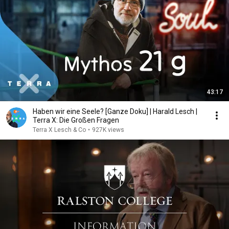
43:17
Haben wir eine Seele? [Ganze Doku] | Harald Lesch |
Terra X: Die Großen Fragen
Terra X Lesch & Co
•
927K views