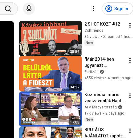
Sign in
2 SHOT KÖZT #12
Cofffriends
36 views
•
Streamed 1 hour ago
New
35:56
"Már 2014-ben 
ugyanazt 
elmondtam, mint 
Partizán
Magyar Péter 2024-
455K views
•
4 months ago
ben" | Portré az 
34:27
egykori Fideszessel
Közmédia: máris 
visszavonták Hajdú 
Gábor és Borsa 
ATV Magyarország
Miklós kinevezését
17K views
•
2 days ago
New
17:08
BRUTÁLIS 
AJÁNLATOT kapott 