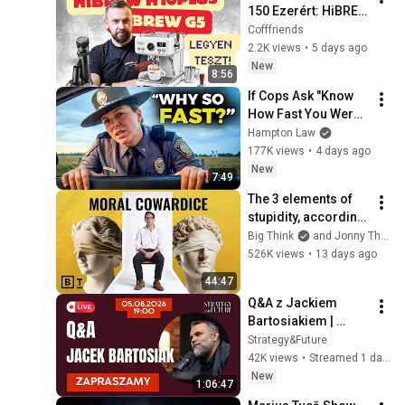
150 Ezerért: HiBREW 
H10 Plus Teszt | 
Cofffriends
Cofffriends
2.2K views
•
5 days ago
New
8:56
If Cops Ask "Know 
How Fast You Were 
Driving?" - Say THIS 
Hampton Law
(Simple Phrase)
177K views
•
4 days ago
New
7:49
The 3 elements of 
stupidity, according 
to philosophy | 
Big Think
and Jonny Thomson
Jonny Thomson: 
526K views
•
13 days ago
Full Interview
44:47
Q&A z Jackiem 
Bartosiakiem | 
Udostępnienie 
Strategy&Future
biuletynu z 
42K views
•
Streamed 1 day ago
doświadczenia 
New
1:06:47
wojny na Ukrainie 