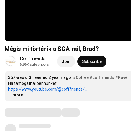
Mégis mi történik a SCA-nál, Brad?
Cofffriends
Join
Subscribe
6.96K subscribers
357 views
Streamed 2 years ago
#Coffee
#cofffriends
#Kávé
https://www.youtube.com/@cofffriends/...
…
...more
Comments