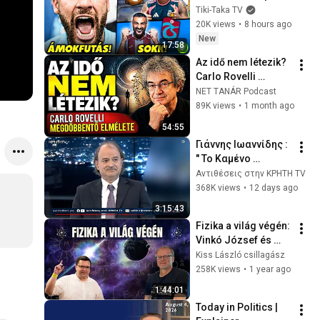
Vinícius! Neymar 
Tiki-Taka TV
ÁMOKFUTÁSA! 
20K views
•
8 hours ago
Salah SOKKOLÓ 
New
17:58
VÁLASZTÁSA!
Az idő nem létezik? 
Carlo Rovelli 
megdöbbentő 
NET TANÁR Podcast
elmélete (DV)
89K views
•
1 month ago
54:55
Γιάννης Ιωαννίδης : 
" Το Καμένο 
Πρόσωπο της 
Αντιθέσεις στην ΚΡΗΤΗ TV
Ελλάδας - Η 
368K views
•
12 days ago
Αχρηστοκρατία "
3:15:43
Fizika a világ végén: 
Vinkó József és 
Kiss László 
Kiss László csillagász
beszélgetése az 
258K views
•
1 year ago
Univerzum 
1:44:01
kezdetéről és 
Today in Politics | 
végéről