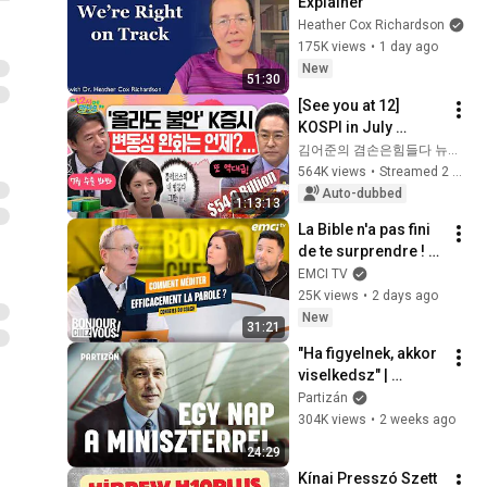
Explainer
Heather Cox Richardson
175K views
•
1 day ago
New
51:30
[See you at 12] 
KOSPI in July 
Searching for 
김어준의 겸손은힘들다 뉴스공장
Direction! Starting 
564K views
•
Streamed 2 weeks ago
Up Today... Is This 
Auto-dubbed
1:13:13
the First Ste...
La Bible n'a pas fini 
de te surprendre ! - 
Bonjour chez vous ! 
EMCI TV
- Philippe Bak
25K views
•
2 days ago
New
31:21
"Ha figyelnek, akkor 
viselkedsz" | 
Hegedűs Zsolt 
Partizán
egészségügyi 
304K views
•
2 weeks ago
minisztert követtük 
24:29
egy napig
Kínai Presszó Szett 