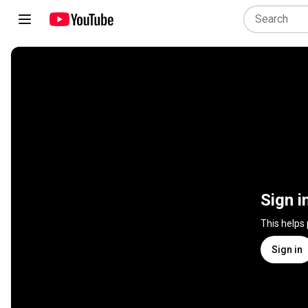
Sign i
This helps
Sign in