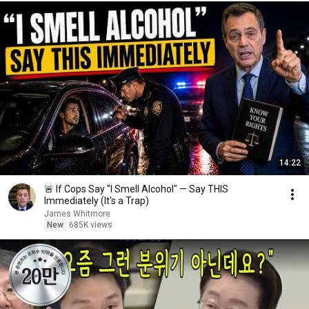
14:22
🚨 If Cops Say "I Smell Alcohol" — Say THIS
Immediately (It's a Trap)
James Whitmore
New
685K views