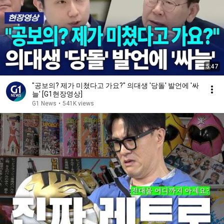
5:47
"공보의? 제가 미쳤다고 가요?" 의대생 '당돌' 발언에 '싸
늘' [G1현장영상]
G1 News
•
541K views