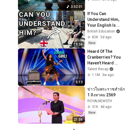
眠 - Chinese 
3:52:01
Meditation Sleep 
If You Can 
Music
Understand Him, 
Your English Is 
Perfect
British Education
82K
5d ago
New
9:34
Heard Of The 
Cranberries? You 
Haven’t Heard 
“Zombie” Like THIS!
Talent Recap
1.1M
3w ago
5:13
ข่าวในพระราชสำนัก 
1 สิงหาคม 2569
ROYALNEWSTH
31K
4d ago
New
21:56