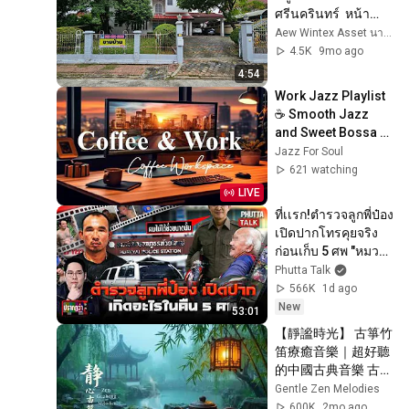
ศรีนครินทร์  หน้า
กว้าง 24 เมตร 152 
Aew Wintex Asset นายหน้าอสังหาฯ มืออาชีพ
ตรว. ราคาเพียง 14.9 
4.5K
9mo ago
ล้านบาท
4:54
Work Jazz Playlist 
☕ Smooth Jazz 
and Sweet Bossa 
Nova Music for 
Jazz For Soul
Work, Study & Relax
621 watching
LIVE
ที่เเรก!ตำรวจลูกพี่ป๋อง
เปิดปากโทรคุยจริง 
ก่อนเก็บ 5 ศพ "หมวด
ศร" แฉขาใหญ่โรงพัก 
Phutta Talk
l ปรากฏว่า l 5 ส.ค.69
566K
1d ago
New
53:01
【靜謐時光】 古箏竹
笛療癒音樂｜超好聽
的中國古典音樂 古
箏、琵琶、竹笛、二
Gentle Zen Melodies
胡｜療癒音樂 深度睡
600K
2mo ago