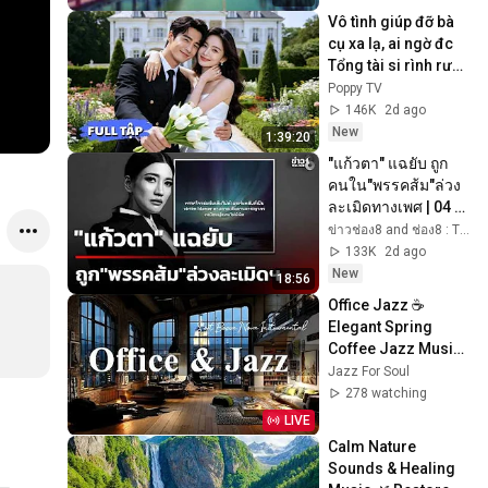
Vô tình giúp đỡ bà 
cụ xa lạ, ai ngờ đc 
Tổng tài si rình rước 
về cưng chiều, nâng 
Poppy TV
niu như ngọc quý!💍
146K
2d ago
💐
New
1:39:20
"แก้วตา" แฉยับ ถูก
คนใน"พรรคส้ม"ล่วง
ละเมิดทางเพศ | 04 
ส.ค. 69 | ข่าวใหญ่
ข่าวช่อง8 and ช่อง8 : Thai Ch8
ช่อง8
133K
2d ago
New
18:56
Office Jazz ☕ 
Elegant Spring 
Coffee Jazz Music 
& Soft Bossa Nova 
Jazz For Soul
Instrumental for 
278 watching
Joyful Moods
LIVE
Calm Nature 
Sounds & Healing 