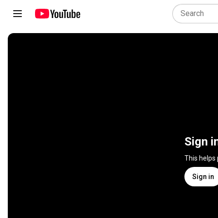
Sign i
This helps
Sign in