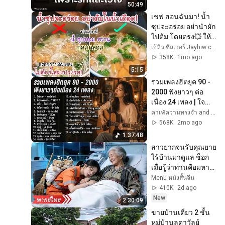
50:49
เชฟ สอนฉันมา! น้ำ
ซุปจะอร่อย อย่านำผัก
ไปต้ม โดยตรง💥 ให้
ทำแบบนี้ จะหอม 
เจ้หิว ชิลเวอร์ Jayhiw chillver
หวาน กลมกล่อมกว่า
358K
1mo ago
เดิมเยอะ
5:15
รวมเพลงฮิตยุค 90 - 
2000 ฟังยาวๆ ต่อ
เนื่อง 24 เพลง | ใจ
นักเลง / แพ้ใจ / เล่าสู่
คาเฟ่ความทรงจำ and 8 more
กันฟัง
568K
2mo ago
1:37:48
สาวยากจนรับคุณยาย
ไร้บ้านมาดูแล ช็อก
เมื่อรู้ว่าท่านคือมหา
เศรษฐินี ก่อนจับเธอ
Menu หนังสั้นจีน
แต่งกับ CEO!
410K
2d ago
New
2:30:09
ขายบ้านเดี่ยว 2 ชั้น 
หมู่บ้านลดาวัลย์ 