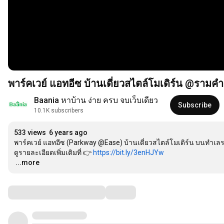
พาร์คเวย์ แอทอีซ บ้านเดี่ยวสไตล์โมเดิร์น @รามค
Baania หาบ้าน ง่าย ครบ จบเว็บเดียว
Subscribe
10.1K subscribers
533 views
6 years ago
พาร์คเวย์ แอทอีซ (Parkway @Ease) บ้านเดี่ยวสไตล์โมเดิร์น บนทำเ
ดูรายละเอียดเพิ่มเติมที่ 👉 
https://bit.ly/3enHJYw
…
...more
Comments