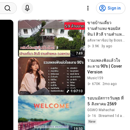
Sign in
ขายบ้านเดี่ยว 
รามคำแหง ซอยมิส
ทิน l สิวลี รามคำแหง 
วงแหวน l ระเบียง
อสังหาพาช้อป by Boss Winner Estate
หน้าบ้านสวยมาก 
3.9K
3y ago
ราคาไม่เกิน 6 ล้าน
7:49
รวมเพลงฟังแล้วใจ
ละลาย 90's | Cover 
Version
Music159
670K
2mo ago
1:07:10
รอบนมัสการวันพุธ ที่  
5  สิงหาคม 2569
GGWO Mahachai
16
Streamed 1d ago
New
19:50