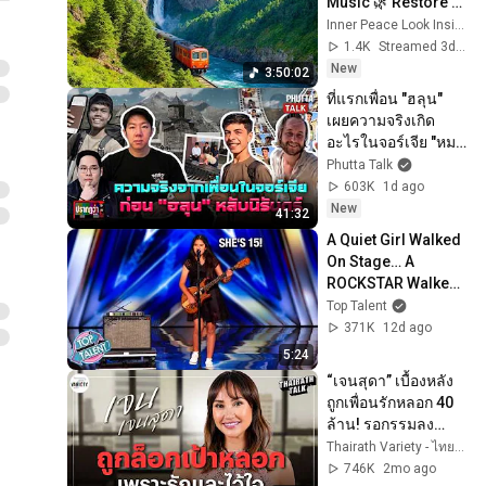
Music 🌿 Restore 
Balance, Stress 
Inner Peace Look Inside
Relief, Deep Sleep & 
1.4K
Streamed 3d ago
Inner Peace #4
New
3:50:02
ที่แรกเพื่อน "ฮลุน" 
เผยความจริงเกิด
อะไรในจอร์เจีย "หมอ
แทน" ช่วยนาชาตา
Phutta Talk
ลาสานฝันl ปรากฏว่า 
603K
1d ago
l 5 ส.ค. 69
New
41:32
A Quiet Girl Walked 
On Stage… A 
ROCKSTAR Walked 
Off!
Top Talent
371K
12d ago
5:24
“เจนสุดา” เบื้องหลัง
ถูกเพื่อนรักหลอก 40 
ล้าน! รอกรรมลง
ทัณฑ์คนผิด | 
Thairath Variety - ไทยรัฐวาไรตี้
THAIRATH TALK
746K
2mo ago