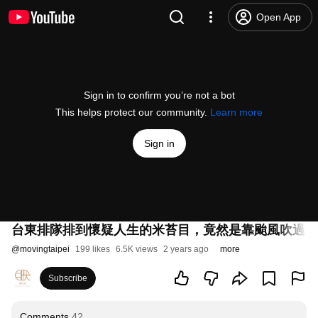
Open App
Sign in to confirm you’re not a bot
This helps protect our community.
Learn more
Sign in
台東排隊排到懷疑人生的米苔目，竟然是靠颱風吹過來
@
movingtaipei
199 likes
6.5K views
2 years ago
more
Subscribe
Comments
42