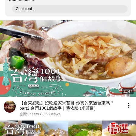
Comment...
11:47
【台東必吃】沒吃這家米苔目 你真的來過台東嗎？
part2 台灣1001個故事｜蔡依臻 (米苔目)
台灣Cheers
•
8.6K views