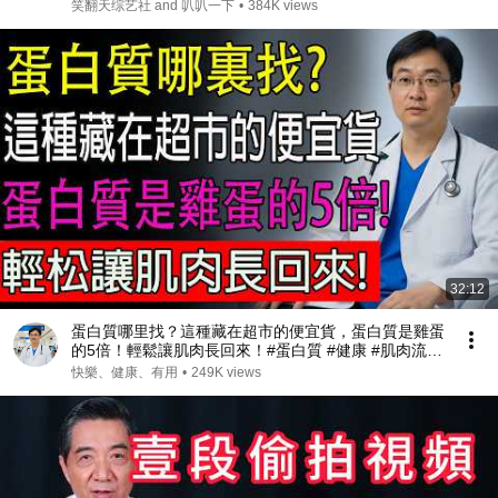
秀 #搞笑 #喜剧 #funny #综艺
笑翻天综艺社 and 叭叭一下
•
384K views
32:12
蛋白質哪里找？這種藏在超市的便宜貨，蛋白質是雞蛋
的5倍！輕鬆讓肌肉長回來！#蛋白質 #健康 #肌肉流失
#肌少症
快樂、健康、有用
•
249K views