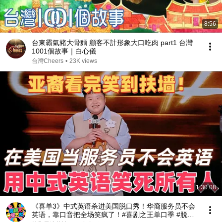
8:56
台東霸氣豬大骨麵 顧客不計形象大口吃肉 part1 台灣
1001個故事｜白心儀
台灣Cheers
•
23K views
1:30:08
《喜单3》中式英语杀进美国脱口秀！华裔服务员不会
英语，靠口音把全场笑疯了！#喜剧之王单口季 #脱口