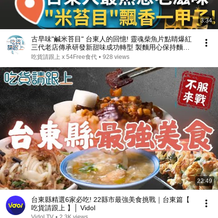
3:34
古早味"鹹米苔目" 台東人的回憶! 靈魂柴魚片點睛爆紅
三代老店傳承研發新甜味成功轉型 製麵用心保持麵體
Q彈配料甜而不膩 懷舊滋味滿足饕客味蕾! ｜【吃貨請
吃貨請跟上 x 54Free食代
•
928 views
跟上】20250306｜三立iNEWS
22:49
台東縣精選6家必吃! 22縣市最強美食挑戰｜台東篇【
吃貨請跟上 】│ Vidol
Vidol TV
•
2.3K views