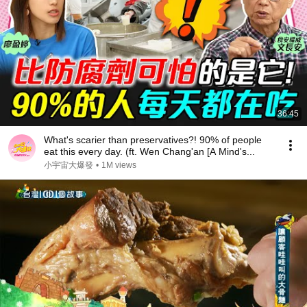
36:45
What's scarier than preservatives?! 90% of people
eat this every day. (ft. Wen Chang'an [A Mind's...
小宇宙大爆發
•
1M views