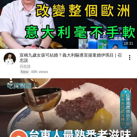
18:31
宣稱九歲女孩可結婚？義大利驅逐宣揚童婚伊瑪目 | 召
忠說
召忠說
New
48K views