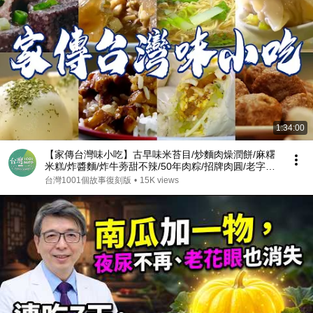
1:34:00
【家傳台灣味小吃】古早味米苔目/炒麵肉燥潤餅/麻糬
米糕/炸醬麵/炸牛蒡甜不辣/50年肉粽/招牌肉圓/老字號
油飯【台灣1001個故事】 ⁨@TaiwanCheers
台灣1001個故事復刻版
•
15K views