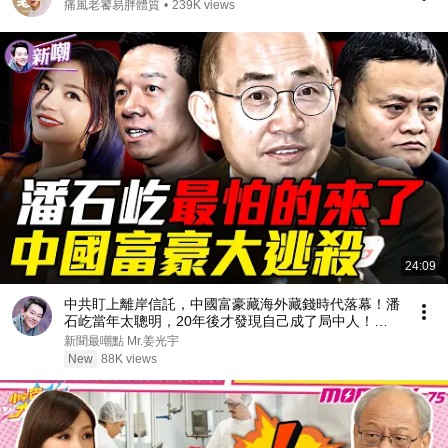
痛風老饕易胖體質
•
239K views
24:09
中共盯上離岸信託，中國富豪藏海外藏錢時代落幕！潘
石屹當年太聰明，20年後才發現自己成了局中人！
『新聞最嘲點 姜光宇』2026.0808
新聞最嘲點 Mr.姜光宇
New
88K views