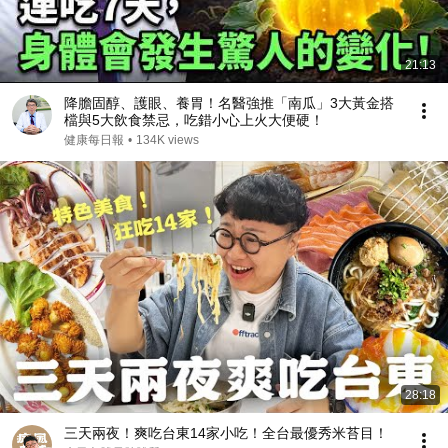
21:13
降膽固醇、護眼、養胃！名醫強推「南瓜」3大黃金搭
檔與5大飲食禁忌，吃錯小心上火大便硬！
健康每日報
•
134K views
28:18
三天兩夜！爽吃台東14家小吃！全台最優秀米苔目！