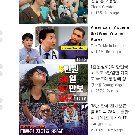
전공 홍보영상
Glocal Creator
185
9mo ago
8:19
American TV scene 
that Went Viral in 
Korea
Talk To Me In Korean
1.7M
5mo ago
16:16
(감동실화) 대한민국 
최초로 5만원만 가지
고 국토대장정에 성
공한 사람의 이야기 
창박골 Changbakgol
[모아보기]
257K
2y ago
4:15:38
15년 만에 전기보급
률 6% → 75%... 르완
다가 '아프리카의 IT
허브'로 성장한 이유 
14F 일사에프
/14F
1.1M
10mo ago