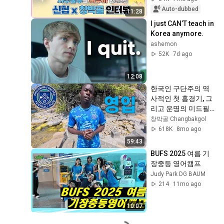
Auto-dubbed
11:28
I just CAN’T teach in 
Korea anymore.
ashemon
52K
7d ago
12:08
한국인 구단주의 역
사적인 첫 홈경기, 그
리고 운명의 미드필
더 영입 대작전 [6]
창박골 Changbakgol
618K
8mo ago
59:43
BUFS 2025 여름 기
장중등 영어캠프
Judy Park DG BAUM
214
11mo ago
10:07