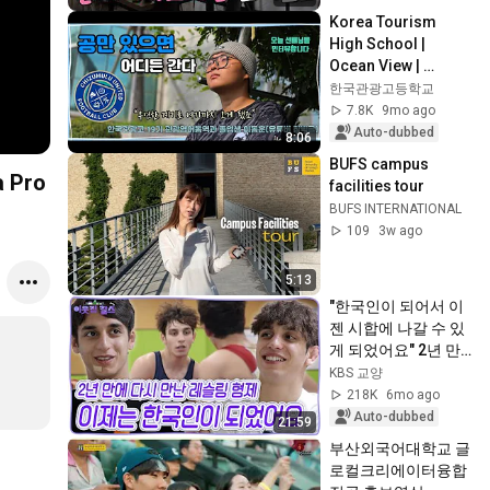
Summers
Korea Tourism 
High School | 
Ocean View | 
Graduate Interview | 
한국관광고등학교
Interviewing a 
7.8K
9mo ago
Senior Today 
Auto-dubbed
8:06
(YouTub...
BUFS campus 
a Pro
facilities tour 
BUFS INTERNATIONAL
109
3w ago
5:13
"한국인이 되어서 이
젠 시합에 나갈 수 있
게 되었어요" 2년 만
에 다시만난 모아이
KBS 교양
즈 & 파리스 형제의 
218K
6mo ago
훈련일지! [이웃집 찰
Auto-dubbed
21:59
스]  KBS 260106 방
부산외국어대학교 글
송
로컬크리에이터융합