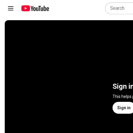
Sign i
This helps
Sign in