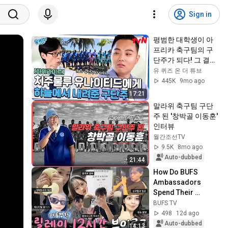
Sign in
평범한 대학생이 아
프리카 축구팀의 구
단주가 되다! 그 결과 
속에 숨은 노력들 
유 퀴즈 온 더 튜브
#highlight#유퀴즈
445K
9mo ago
온더블럭 | YOU QUIZ 
17:21
ON THE BLOCK 
말라위 축구팀 구단
EP.314
주 된 '창박골 이동훈' 
인터뷰
월간조선TV
9.5K
8mo ago
Auto-dubbed
21:44
How Do BUFS 
Ambassadors 
Spend Their 
Summer Break? A 
BUFS TV
Close Look at 6 
498
12d ago
People, 6 Different 
Auto-dubbed
14:13