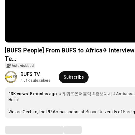
[BUFS People] From BUFS to Africa✈ Interview
Te...
Auto-dubbed
BUFS TV
Subscribe
4.51K subscribers
13K views
8 months ago
#유퀴즈온더블럭
#홍보대사
#Ambassa
Hello!

We are Oechim, the PR Ambassadors of Busan University of Foreig
Comments