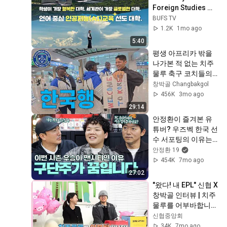
Foreign Studies 
Official 
BUFS TV
Promotional Video 
1.2K
1mo ago
| Brand Film
5:40
평생 아프리카 밖을 
나가본 적 없는 치주
물루 축구 코치들의 
인생 첫 비행
창박골 Changbakgol
456K
3mo ago
29:14
안정환이 즐겨본 유
튜버? 우즈벡 한국 선
수 서포팅의 이유는 
축구 구단주가 버킷
안정환 19
리스트라서? 맨시티 
454K
7mo ago
서포터 곽튜브 초대
27:02
석!
"왔다! 내 EPL" 신협 X 
창박골 인터뷰 | 치주
물루를 어부바합니
다!
신협중앙회
34K
7mo ago