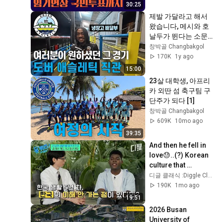
30:25
제발 가달라고 해서 
왔습니다, 메시와 호
날두가 뛴다는 소문
의 7부리그팀 도버 애
창박골 Changbakgol
슬레틱 직관 | 17/210
170K
1y ago
15:00
23살 대학생, 아프리
카 외딴 섬 축구팀 구
단주가 되다 [1]
창박골 Changbakgol
609K
10mo ago
39:35
And then he fell in 
love😓..(?) Korean 
culture that 
confused a young 
디글 클래식 :Diggle Classic
man from 
190K
1mo ago
Equatorial Guinea
19:51
💥 #...
2026 Busan 
University of 