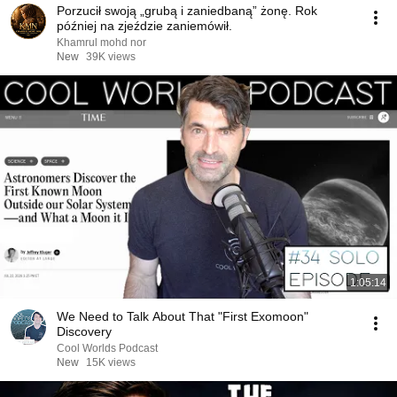
Porzucił swoją „grubą i zaniedbaną” żonę. Rok
później na zjeździe zaniemówił.
Khamrul mohd nor
New
39K views
1:05:14
We Need to Talk About That "First Exomoon"
Discovery
Cool Worlds Podcast
New
15K views