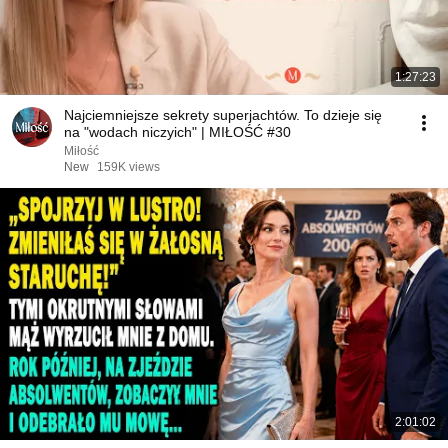
1:27:23
Najciemniejsze sekrety superjachtów. To dzieje się
na "wodach niczyich" | MIŁOŚĆ #30
Miłość
New
159K views
2:01:02