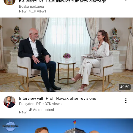
nie wiesz! Ks. Pawlukiewicz tłumaczy dlaczego
Boska nadzieja
New
4.1K views
49:50
Interview with Prof. Nowak after revisions
Prezydent RP
•
37K views
Auto-dubbed
New