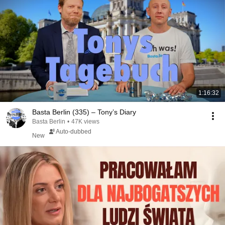
1:16:32
Basta Berlin (335) – Tony’s Diary
Basta Berlin
•
47K views
Auto-dubbed
New