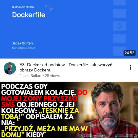
24:53
#3. Docker od podstaw - Dockerfile: jak tworzyć
obrazy Dockera
Jacek Sultan
•
25 views