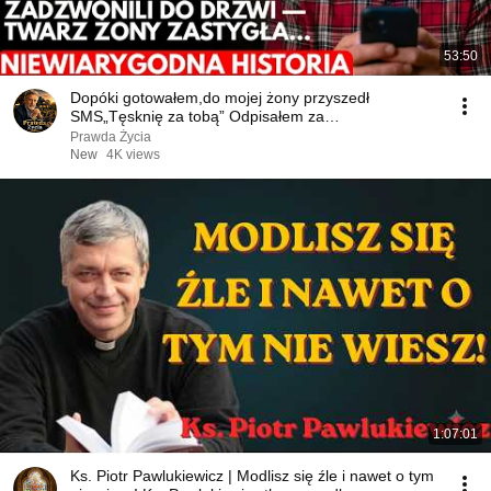
53:50
Dopóki gotowałem,do mojej żony przyszedł
SMS„Tęsknię za tobą” Odpisałem za
nią„PRZYJDŻ!Męża ni
Prawda Życia
New
4K views
1:07:01
Ks. Piotr Pawlukiewicz | Modlisz się źle i nawet o tym