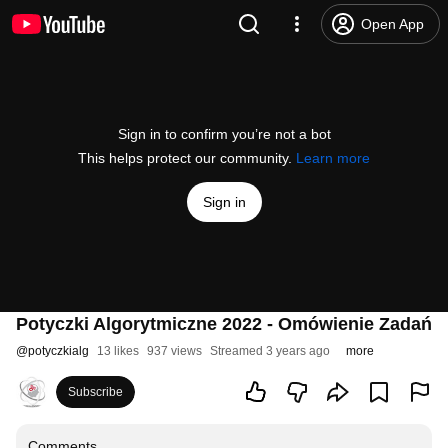
Open App
Sign in to confirm you’re not a bot
This helps protect our community.
Learn more
Sign in
Potyczki Algorytmiczne 2022 - Omówienie Zadań
@
potyczkialg
13 likes
937 views
Streamed 3 years ago
more
Subscribe
Comments