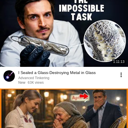
1:11:13
I Sealed a Glass-Destroying Metal in Glass
Advanced Tinkering
New
63K views