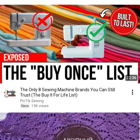
22:36
The Only 8 Sewing Machine Brands You Can Still
Trust (The Buy It For Life List)
PicTik Sewing
New
19K views