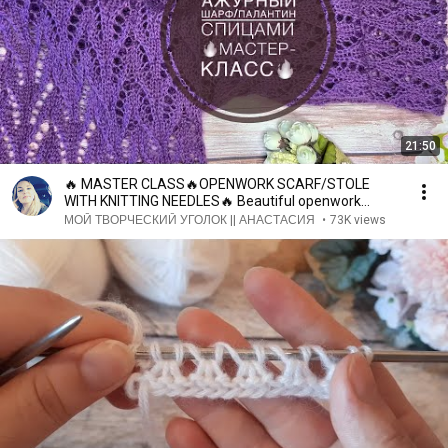
21:50
🔥 MASTER CLASS🔥OPENWORK SCARF/STOLE
WITH KNITTING NEEDLES🔥 Beautiful openwork
pattern with knitti...
МОЙ ТВОРЧЕСКИЙ УГОЛОК || АНАСТАСИЯ
•
73K views