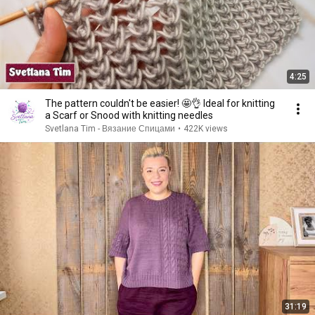
4:25
The pattern couldn't be easier! 🤩👌 Ideal for knitting
a Scarf or Snood with knitting needles
Svetlana Tim - Вязание Спицами
•
422K views
31:19