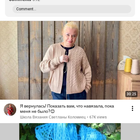
Comment...
30:25
Я вернулась! Показать вам, что навязала, пока
меня не было?😊
Школа Вязания Светланы Коломиец
•
67K views