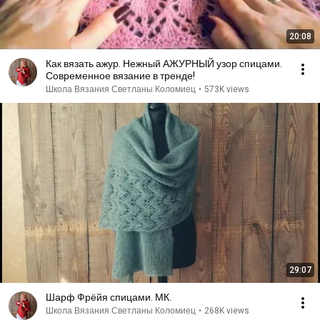
20:08
Как вязать ажур. Нежный АЖУРНЫЙ узор спицами.
Современное вязание в тренде!
Школа Вязания Светланы Коломиец
•
573K views
29:07
Шарф Фрёйя спицами. МК.
Школа Вязания Светланы Коломиец
•
268K views