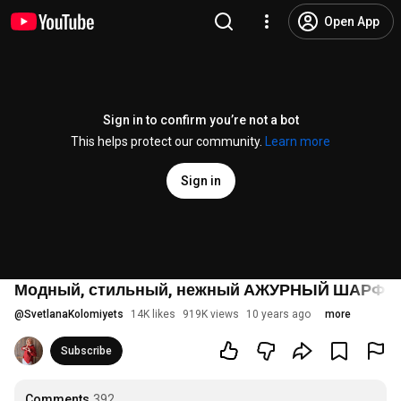
Open App
Sign in to confirm you’re not a bot
This helps protect our community.
Learn more
Sign in
Модный, стильный, нежный АЖУРНЫЙ ШАРФ спи
@
SvetlanaKolomiyets
14K likes
919K views
10 years ago
more
Subscribe
Comments
392