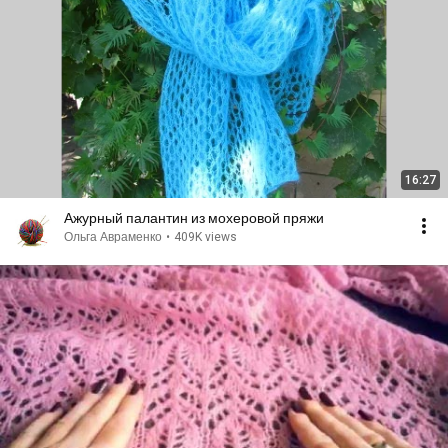
16:27
Ажурный палантин из мохеровой пряжи
Ольга Авраменко
•
409K views