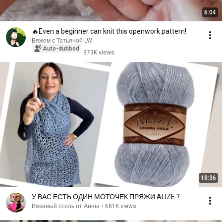
6:04
🔥Even a beginner can knit this openwork pattern!
Вяжем с Татьяной LW
Auto-dubbed
973K views
18:36
У ВАС ЕСТЬ ОДИН МОТОЧЕК ПРЯЖИ ALIZE ?
Вязаный стиль от Анны
•
681K views