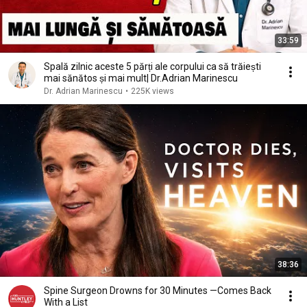
33:59
Spală zilnic aceste 5 părți ale corpului ca să trăiești
mai sănătos și mai mult| Dr.Adrian Marinescu
Dr. Adrian Marinescu
•
225K views
38:36
Spine Surgeon Drowns for 30 Minutes —Comes Back
With a List