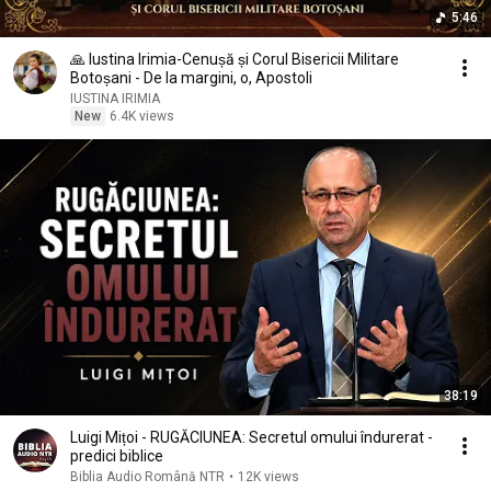
5:46
🙏 Iustina Irimia-Cenușă și Corul Bisericii Militare
Botoșani - De la margini, o, Apostoli
IUSTINA IRIMIA
New
6.4K views
38:19
Luigi Mițoi - RUGĂCIUNEA: Secretul omului îndurerat -
predici biblice
Biblia Audio Română NTR
•
12K views