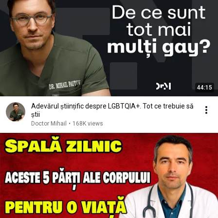
44:15
Adevărul științific despre LGBTQIA+. Tot ce trebuie să
știi
Doctor Mihail
•
168K views