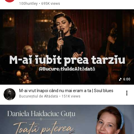
100huntley
•
695K views
6:00
M-ai vrut înapoi când nu mai eram a ta | Soul blues
Bucureștiul de Altădată
•
151K views