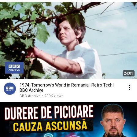
24:01
1974: Tomorrow's World in Romania | Retro Tech |
BBC Archive
BBC Archive
•
239K views