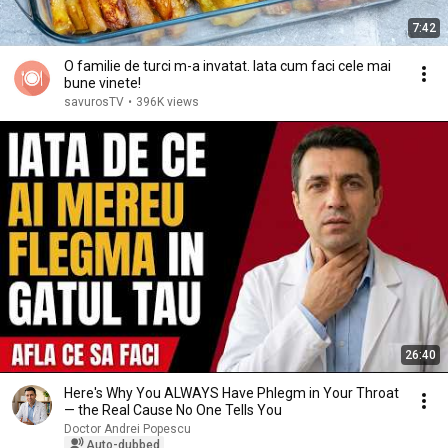
7:42
O familie de turci m-a invatat. Iata cum faci cele mai
bune vinete!
savurosTV
•
396K views
26:40
Here's Why You ALWAYS Have Phlegm in Your Throat
— the Real Cause No One Tells You
Doctor Andrei Popescu
Auto-dubbed