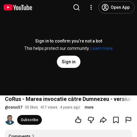
Open App
Sign in to confirm you’re not a bot
This helps protect our community.
Learn more
Sign in
CoRus - Marea invocatie către Dumnezeu - versiune ac
@
corus57
30 likes
417 views
4 years ago
more
Subscribe
Comments
3