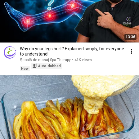
13:36
Why do your legs hurt? Explained simply, for everyone
to understand!
Școală de masaj Spa Therapy
•
41K views
Auto-dubbed
New