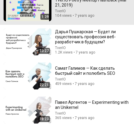
Tver.IO Poetry Meetup Flashback (Mar
21, 2019)
Comment...
TverIO
104 views • 7 years ago
1:29
Дарья Пушкарская — Будет ли
существовать профессия веб-
разработчик в будущем?
TverIO
33:27
1.2K views • 7 years ago
Самат Галимов — Как сделать
быстрый сайт и полюбить SEO
TverIO
459 views • 7 years ago
22:21
22:06
Nobody Is Unintentionally Hilarious Like Matt
Павел Аргентов — Experimenting with
Damon...and It NEVER Gets Old!
an Unikernel
Papa Ruzz
•
1.3M views
TverIO
365 views • 7 years ago
38:23