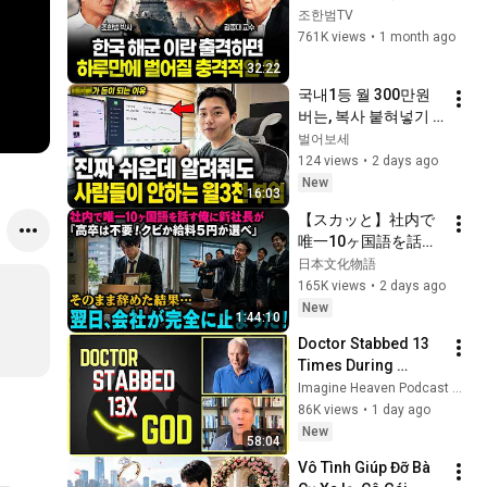
하루만에 벌어질 충격
조한범TV
적인 일 | 김종대 교수 
761K views
•
1 month ago
풀버전2
32:22
국내1등 월 300만원 
버는, 복사 붙혀넣기 
부업 무료공개
벌어보세
124 views
•
2 days ago
New
16:03
【スカッと】社内で
唯一10ヶ国語を話す
俺に新社長が「高卒
日本文化物語
は不要！クビか給料
165K views
•
2 days ago
５円か選べ」と言っ
New
1:44:10
てきた。そのまま辞
Doctor Stabbed 13 
めた結果
Times During 
Murder Attempt - 
Imagine Heaven Podcast with John Burke
Then God Showed 
86K views
•
1 day ago
Up | Near Death 
New
58:04
Experience
Vô Tình Giúp Đỡ Bà 