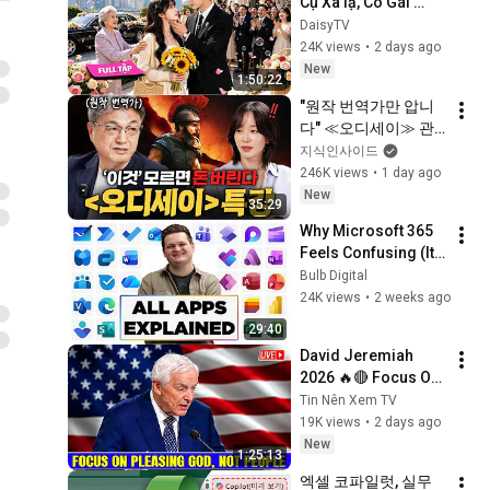
Cụ Xa lạ, Cô Gái 
Nghèo Bất Ngờ 
DaisyTV
Được Gả Cho Tổng 
24K views
•
2 days ago
Tài Tỷ Phú Giàu Nhất 
New
1:50:22
Thành Phố!✨💖
"원작 번역가만 압니
다" ≪오디세이≫ 관
람 전 필수 세계관 총
지식인사이드
정리ㅣ지식인 클래스 
246K views
•
1 day ago
EP.13 (김헌 교수)
New
35:29
Why Microsoft 365 
Feels Confusing (It 
Doesn't Have To)
Bulb Digital
24K views
•
2 weeks ago
29:40
David Jeremiah 
2026 🔥🔴 Focus On 
Pleasing God, Not 
Tin Nên Xem TV
People 💥🔴 David 
19K views
•
2 days ago
Jeremiah Sermons 
New
1:25:13
2026
엑셀 코파일럿, 실무