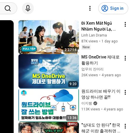
Sign in
Đi Xem Mắt Ngủ 
Nhầm Người Lạ, 
Chốt Đơn Kết Hôn 
Linh Lan Drama
Chớp Nhoáng, Nào 
87K views
•
1 day ago
Ngờ Lại Trở Thành 
New
2:27:16
Phu Nhân Tổng Tài
MS OneDrive 제대로 
활용하기
업무의 잔머리
26K views
•
4 years ago
9:20
원드라이브 배우기 이 
영상 하나면 끝!!
이지쌤
113K views
•
4 years ago
13:36
"상대도 안 된다" 한국 
해군 이란 출격하면 