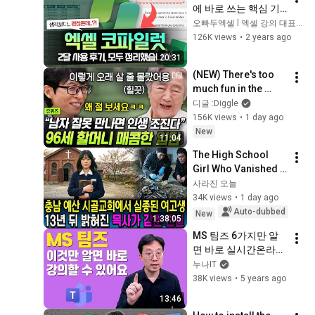
에 바로 쓰는 핵심 기
능 9가지 | 개인용 vs 
오빠두엑셀 l 엑셀 강의 대표채널
기업용 차이점 | 이렇
126K views
•
2 years ago
게 준비하세요!
20:31
(NEW) There's too 
much fun in the 
world to die yet😁 A 
디글 :Diggle
literary grandma 
156K views
•
1 day ago
with a sharp wit that 
New
11:04
stol...
The High School 
Girl Who Vanished 
from a Rural Church 
사라진 오늘
in Yesan in 2003… 
34K views
•
1 day ago
The Truth Hidden by 
Auto-dubbed
New
1:38:05
the P...
MS 팀즈 6가지만 알
면 바로 실시간온라인
강의 할 수 있어요
누나IT
38K views
•
5 years ago
13:46