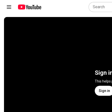
Sign i
This helps
Sign in