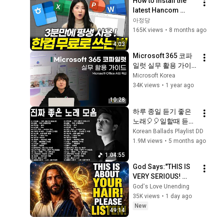
How to install the 
latest Hancom 
Office for free! Use 
아정당
Hangul, Excel, and 
165K views
•
8 months ago
PowerPoint for free 
4:03
for ...
Microsoft 365 코파
일럿 실무 활용 가이
드
Microsoft Korea
34K views
•
1 year ago
10:28
하루 종일 듣기 좋은 
노래🎈🎈일할때 듣기
좋은 발라드 추천 광
Korean Ballads Playlist DD
고없는 노래모음🎊🎊
1.9M views
•
5 months ago
양파, 이승기,왁스,김
1:04:55
범수,소울스타,원티
God Says:"THIS IS 
드,숙희,
VERY SERIOUS! 
LISTEN TO THIS 
God's Love Unending
URGENTLY!"/God 
35K views
•
1 day ago
Message Now/God 
New
49:14
Message