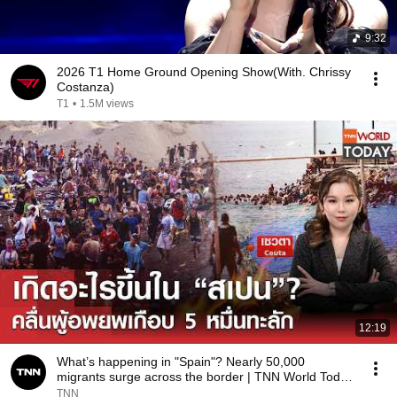
9:32
2026 T1 Home Ground Opening Show(With. Chrissy
Costanza)
T1
•
1.5M views
12:19
What’s happening in "Spain"? Nearly 50,000
migrants surge across the border | TNN World Today
| 0...
TNN