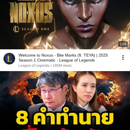
5:04
Welcome to Noxus - Bite Marks (ft. TEYA) | 2025
Season 1 Cinematic - League of Legends
League of Legends
•
185M views