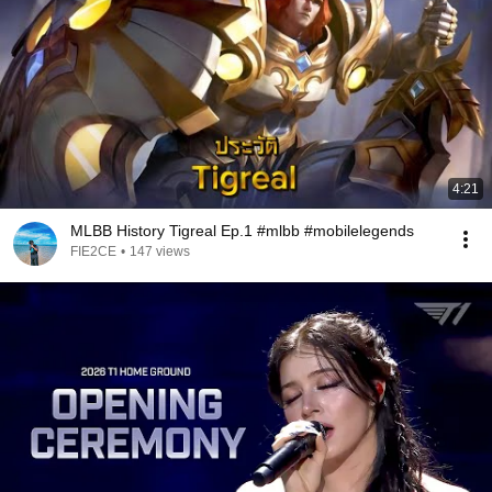
4:21
MLBB History Tigreal Ep.1 #mlbb #mobilelegends
FIE2CE
•
147 views