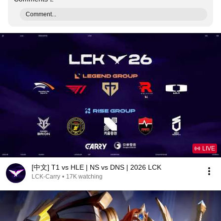
Comment...
LIVE
[中文] T1 vs HLE | NS vs DNS | 2026 LCK
LCK-Carry
•
17K watching