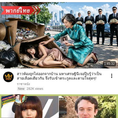
1:45:32
สาวท้องถูกไล่ออกจากบ้าน มหาเศรษฐินีเจอปุ๊บรู้ว่าเป็น
สายเลือดเดียวกัน จึงรับเข้าตระกูลและตามใจสุดๆ!
ราชาหนัง
New
282K views