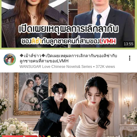
13:55
🔶เม้าส์ข่าว🔶เปิดเผยเหตุผลการเลิกลากันของลิซ่ากับ
ลูกชายคนที่สามของLVMH
WANSUGAR Love Chinese Novels& Series
•
372K views