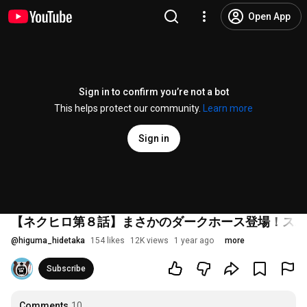
Open App
Sign in to confirm you’re not a bot
This helps protect our community.
Learn more
Sign in
【ネクヒロ第８話】まさかのダークホース登場！スポーツ
@
higuma_hidetaka
154 likes
12K views
1 year ago
more
Subscribe
Comments
10