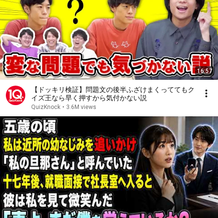
16:57
【ドッキリ検証】問題文の後半ふざけまくっててもク
イズ王なら早く押すから気付かない説
QuizKnock
•
3.6M views