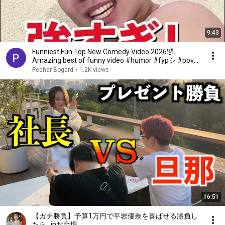
9:43
Funniest Fun Top New Comedy Video 2026🤣
Amazing best of funny video #humor #fypシ #pov
#fyp #foryou 😍😜
Pechar Bogard
•
1.2K views
16:51
【ガチ勝負】予算1万円で平岩優奈を喜ばせる勝負し
たら…inお台場