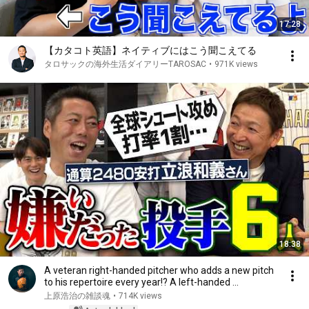
17:28
【カタコト英語】ネイティブにはこう聞こえてる
タロサックの海外生活ダイアリーTAROSAC
•
971K views
18:38
A veteran right-handed pitcher who adds a new pitch
to his repertoire every year!? A left-handed ...
上原浩治の雑談魂
•
714K views