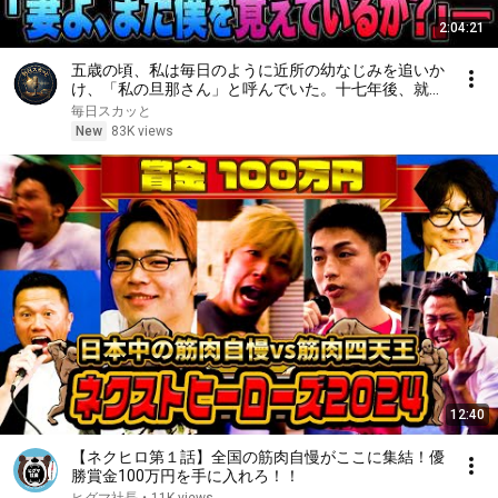
2:04:21
五歳の頃、私は毎日のように近所の幼なじみを追いか
け、「私の旦那さん」と呼んでいた。十七年後、就職
面接で社長室へ入ると、彼は私を見て微笑んだ。「妻
毎日スカッと
よ、まだ僕を覚えているか？」――
New
83K views
12:40
【ネクヒロ第１話】全国の筋肉自慢がここに集結！優
勝賞金100万円を手に入れろ！！