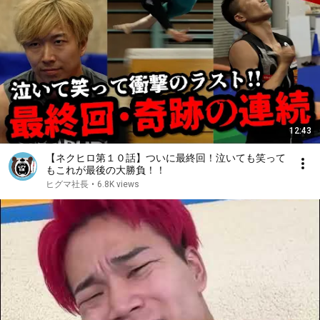
12:43
【ネクヒロ第１０話】ついに最終回！泣いても笑って
もこれが最後の大勝負！！
ヒグマ社長
•
6.8K views