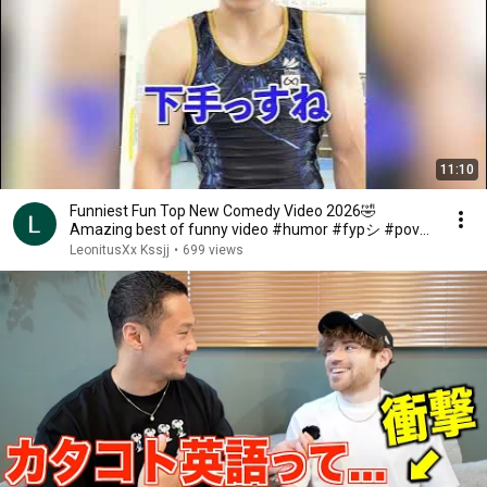
11:10
Funniest Fun Top New Comedy Video 2026🤣
Amazing best of funny video #humor #fypシ #pov
#fyp #foryou 😍😜
LeonitusXx Kssjj
•
699 views