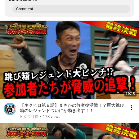
Comment...
16:10
【ネクヒロ第９話】まさかの敗者復活戦！？巨大跳び
箱のレジェンドついにが動き出す！！
ヒグマ社長
•
4.7K views