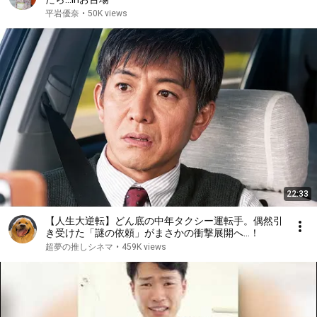
平岩優奈
•
50K views
22:33
【人生大逆転】どん底の中年タクシー運転手。偶然引
き受けた「謎の依頼」がまさかの衝撃展開へ…！
超夢の推しシネマ
•
459K views