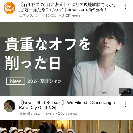
【石川祐希の1日に密着】イタリア現地取材で明かし
た“超一流たるこだわり”｜news zero独占密着！
日テレスポーツ【公式】
•
342K views
13:27
【New T-Shirt Release】 We Filmed It Sacrificing a
Rare Day Off [ENG]
佐藤 健 / Satoh Takeru
•
260K views