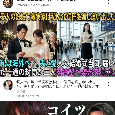
What Japanese Guys Find Attractive
TAKASHii
•
2.6M views
2:19:11
愛人の妊娠で義実家は私に20億円を渡し追い出し
た。夫と愛人の結婚式当日、届いた一通の封筒がすべ
てを終わらせた――| 感動する話 | スカッとする話
蛍の空
New
57K views