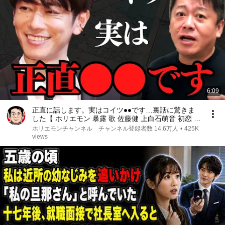
6:09
正直に話します。実はコイツ●●です…裏話に驚きま
した【 ホリエモン 暴露 歌 佐藤健 上白石萌音 初恋 電
王 ノブ 恋つづ るろうに剣心 】
ホリエモンチャンネル チャンネル登録者数 14.6万人
•
425K
views