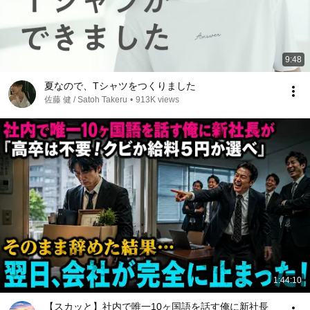
9:48
夏なので、Tシャツをつくりました
佐藤 健 / Satoh Takeru
•
913K views
1:44:10
【スカッと】社内で唯一10ヶ国語を話す俺に新社長