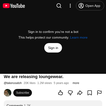
Open App
Sign in to confirm you’re not a bot
This helps protect our community.
Learn more
Sign in
We are releasing loungewear.
@
takerusatoh
20K likes
1.2M views
5 years ago
more
Subscribe
Comments
1.2K