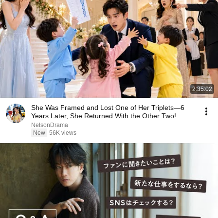
2:35:02
She Was Framed and Lost One of Her Triplets—6
Years Later, She Returned With the Other Two!
NelsonDrama
New
56K views