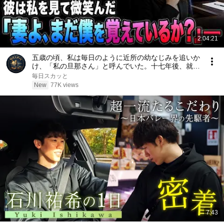
2:04:21
五歳の頃、私は毎日のように近所の幼なじみを追いか
け、「私の旦那さん」と呼んでいた。十七年後、就職
面接で社長室へ入ると、彼は私を見て微笑んだ。「妻
毎日スカッと
よ、まだ僕を覚えているか？」――
New
77K views
7:43