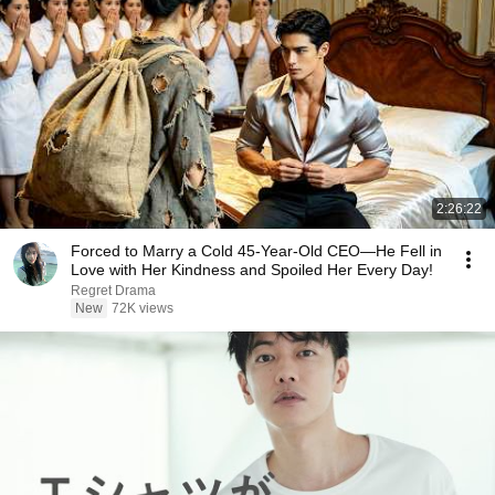
2:26:22
Forced to Marry a Cold 45-Year-Old CEO—He Fell in
Love with Her Kindness and Spoiled Her Every Day!
Regret Drama
New
72K views