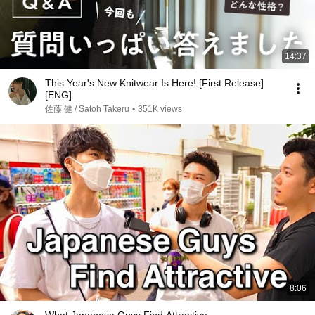
14:37
This Year's New Knitwear Is Here! [First Release]
[ENG]
佐藤 健 / Satoh Takeru
•
351K views
8:06