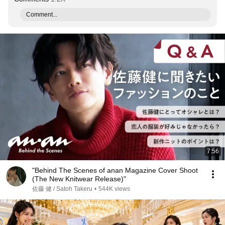
Comment...
7:56
"Behind The Scenes of anan Magazine Cover Shoot
(The New Knitwear Release)"
佐藤 健 / Satoh Takeru
•
544K views