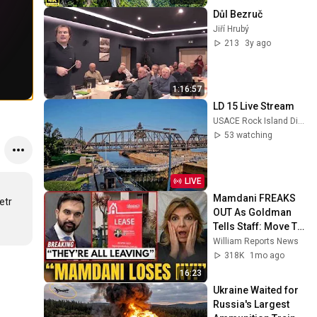
Důl Bezruč
Jiří Hrubý
213
3y ago
1:16:57
LD 15 Live Stream
USACE Rock Island District
53 watching
LIVE
Mamdani FREAKS 
tr 
OUT As Goldman 
Tells Staff: Move To 
Dallas Or LEAVE — 
William Reports News
$500 MILLION 
318K
1mo ago
Campus Rising
16:23
Ukraine Waited for 
Russia's Largest 