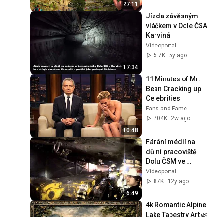
graffiti
27:11
Jízda závěsným 
vláčkem v Dole ČSA 
Karviná
Videoportal
5.7K
5y ago
17:34
11 Minutes of Mr. 
Bean Cracking up 
Celebrities
Fans and Fame
704K
2w ago
10:48
Fárání médií na 
důlní pracoviště 
Dolu ČSM ve 
Stonavě
Videoportal
87K
12y ago
6:49
4k Romantic Alpine 
Lake Tapestry Art 🌿 