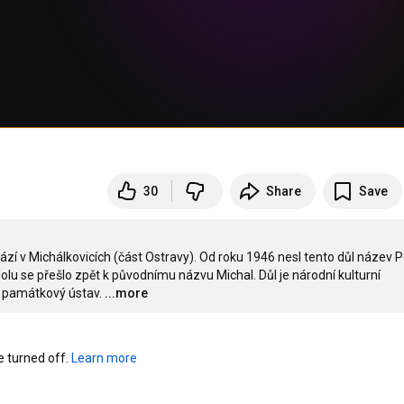
30
Share
Save
zí v Michálkovicích (část Ostravy). Od roku 1946 nesl tento důl název Pe
u se přešlo zpět k původnímu názvu Michal. Důl je národní kulturní 
ní památkový ústav.
...more
turned off. 
Learn more