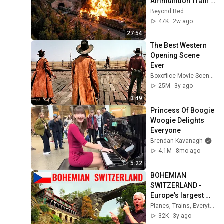
Ammunition Train 
to Enter the Tunnel 
Beyond Red
— Then THIS 
47K
2w ago
Happened...
27:54
The Best Western 
Opening Scene 
Ever
Boxoffice Movie Scenes
25M
3y ago
3:49
Princess Of Boogie 
Woogie Delights 
Everyone
Brendan Kavanagh
4.1M
8mo ago
5:22
BOHEMIAN 
SWITZERLAND - 
Europe's largest 
sandstone arch, I 
Planes, Trains, Everything.
discover historic 
32K
3y ago