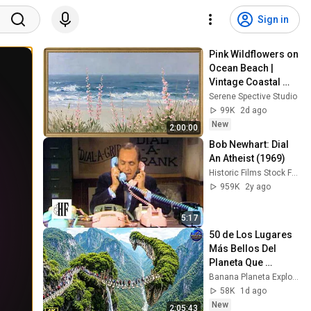
Sign in
Pink Wildflowers on 
Ocean Beach | 
Vintage Coastal 
Seascape Oil 
Serene Spective Studio
Painting | 4K 
99K
2d ago
Ambient TV 
New
2:00:00
Screensaver
Bob Newhart: Dial 
An Atheist (1969)
Historic Films Stock Footage Archive
959K
2y ago
5:17
50 de Los Lugares 
Más Bellos Del 
Planeta Que 
Sorprendieron al 
Banana Planeta Exploración
Mundo | 
58K
1d ago
Documental 4K
New
2:05:43