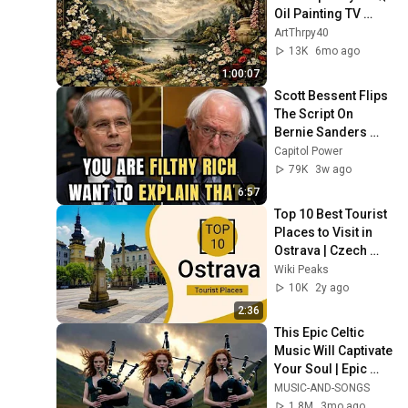
Oil Painting TV 
Background | 
ArtThrpy40
Vintage 
13K
6mo ago
Screensaver
1:00:07
Scott Bessent Flips 
The Script On 
Bernie Sanders 
With One Biden 
Capitol Power
Question
79K
3w ago
6:57
Top 10 Best Tourist 
Places to Visit in 
Ostrava | Czech 
Republic - English
Wiki Peaks
10K
2y ago
2:36
This Epic Celtic 
Music Will Captivate 
Your Soul | Epic 
Celtic Music
MUSIC-AND-SONGS
1.8M
3mo ago