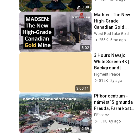
3:00
Madsen: The New 
High-Grade 
Canadian Gold 
Mine
West Red Lake Gold
255K
6mo ago
8:02
3 Hours Navajo 
White Screen 4K | 
Background | 
Backdrop | 
Pigment Peace
Screensaver | Full 
812K
2y ago
HD | Phone, 
3:00:11
Monitor, TV
Příbor centrum - 
náměstí Sigmunda 
Freuda, Farní kostel 
Narození Panny 
Příbor cz
Marie
1.1K
6y ago
2:59