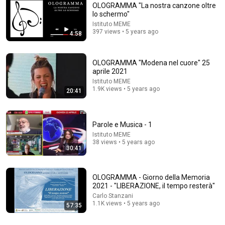
OLOGRAMMA "La nostra canzone oltre
lo schermo"
Comment...
Istituto MEME
397 views • 5 years ago
4:58
OLOGRAMMA "Modena nel cuore" 25
aprile 2021
Istituto MEME
1.9K views • 5 years ago
20:41
Parole e Musica - 1
Istituto MEME
38 views • 5 years ago
30:41
42:47
Richard Wagner - Parsifal suite (arr. Claudio Abbado) |
OLOGRAMMA - Giorno della Memoria
Oksana Lyniv direttrice
2021 - "LIBERAZIONE, il tempo resterà"
Teatro Comunale Bologna
•
64K views
Carlo Stanzani
1.1K views • 5 years ago
57:35