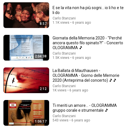
E se la vita non ha più sogni... io li ho e te
li do
22:16
Carlo Stanzani
1.1K views • 6 years ago
8:57
When You Age, Forget People: Focus on These 4
Things | Paolo Crepet
Giornata della Memoria 2020 - "Perché
LA VISIONE DI CREPET
ancora questo filo spinato?!" - Concerto
Auto-dubbed
131K views
OLOGRAMMA 🎵
Carlo Stanzani
2:04:38
1.5K views • 6 years ago
La Ballata di Mauthausen -
OLOGRAMMA - Giorno delle Memorie
2020 (Anteprima del concerto) 🎵🎵
Carlo Stanzani
2:12
1K views • 6 years ago
Ti meriti un amore... - OLOGRAMMA
gruppo corale e strumentale 🎵
Carlo Stanzani
12:35
543 views • 6 years ago
1:06:17