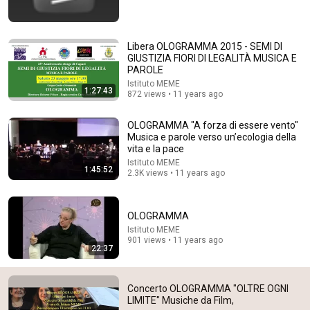
47:41
Libera OLOGRAMMA 2015 - SEMI DI
«L'odore della vecchiaia» non è una questione di
GIUSTIZIA FIORI DI LEGALITÀ MUSICA E
scarsa igiene. Scopri la sua vera causa!
PAROLE
Dott. Antonio Romano
•
82K views
Istituto MEME
1:27:43
872 views • 11 years ago
OLOGRAMMA "A forza di essere vento"
Musica e parole verso un’ecologia della
vita e la pace
Istituto MEME
1:45:52
2.3K views • 11 years ago
OLOGRAMMA
Istituto MEME
901 views • 11 years ago
22:37
31:08
Mozart - Piano Concerto No.21, K.467 / Yeol Eum Son
Concerto OLOGRAMMA "OLTRE OGNI
taky_classic
•
31M views
LIMITE" Musiche da Film,