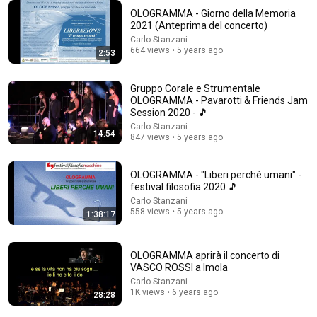
OLOGRAMMA - Giorno della Memoria
2021 (Anteprima del concerto)
Carlo Stanzani
664 views • 5 years ago
2:53
Gruppo Corale e Strumentale
OLOGRAMMA - Pavarotti & Friends Jam
Session 2020 - 🎵
Carlo Stanzani
1:15:57
14:54
847 views • 5 years ago
I Gave My Stepmother Everything After My Dad Died,
But My Father’s Final Secret Exposed Her...
OLOGRAMMA - "Liberi perché umani" -
Gold's Revenge Story
•
388K views
festival filosofia 2020 🎵
Carlo Stanzani
558 views • 5 years ago
1:38:17
OLOGRAMMA aprirà il concerto di
VASCO ROSSI a Imola
Carlo Stanzani
1K views • 6 years ago
28:28