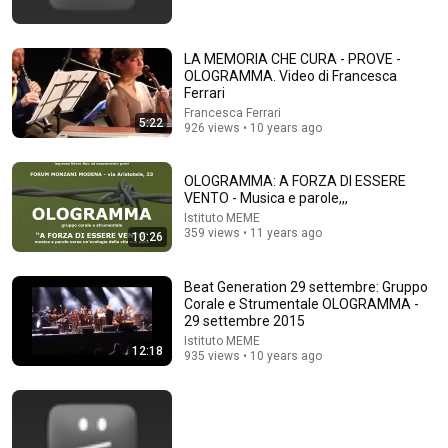
LA MEMORIA CHE CURA - PROVE -
OLOGRAMMA. Video di Francesca
Ferrari
Francesca Ferrari
5:22
926 views • 10 years ago
1:29:29
OLOGRAMMA: A FORZA DI ESSERE
VENTO - Musica e parole,,,
1970s French Retro Chanson | A Timeless Dream |
Slow Cafe Moments (60s 70s 80s)
Istituto MEME
359 views • 11 years ago
10:26
Chanson Aura
•
460K views
Beat Generation 29 settembre: Gruppo
Corale e Strumentale OLOGRAMMA -
29 settembre 2015
Istituto MEME
12:18
935 views • 10 years ago