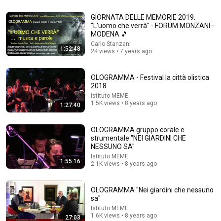
GIORNATA DELLE MEMORIE 2019:
"L'uomo che verrà" - FORUM MONZANI -
MODENA 🎵
Carlo Stanzani
1:52:48
2K views • 7 years ago
OLOGRAMMA - Festival la città olistica
2018
1:23:37
Istituto MEME
1.5K views • 8 years ago
Adagio (Cello, Piano, Violin) - Beautiful Relaxing
1:27:40
Classical Music
ClassicalMusic Playlist
•
2.5M views
OLOGRAMMA gruppo corale e
strumentale "NEI GIARDINI CHE
NESSUNO SA"
Istituto MEME
1:55:16
2.1K views • 8 years ago
OLOGRAMMA "Nei giardini che nessuno
sa"
Istituto MEME
1.6K views • 8 years ago
27:03