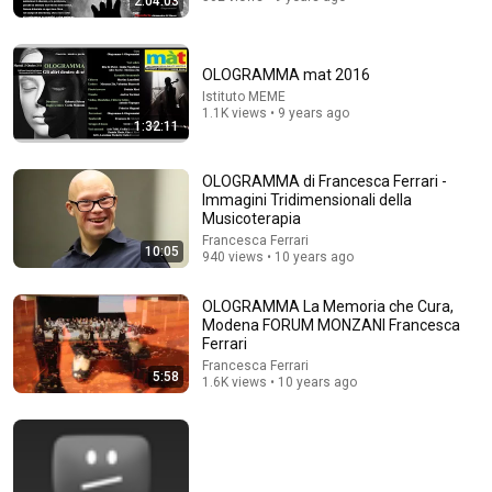
2:04:03
Auto-dubbed
451K views
OLOGRAMMA mat 2016
Istituto MEME
1.1K views • 9 years ago
1:32:11
OLOGRAMMA di Francesca Ferrari -
Immagini Tridimensionali della
Musicoterapia
Francesca Ferrari
10:05
940 views • 10 years ago
2:01:02
OLOGRAMMA La Memoria che Cura,
Modena FORUM MONZANI Francesca
Porzucił swoją „grubą i zaniedbaną” żonę. Rok
Ferrari
później na zjeździe zaniemówił.
Francesca Ferrari
Khamrul mohd nor
5:58
1.6K views • 10 years ago
New
34K views