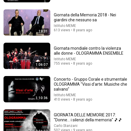
Giornata della Memoria 2018 - Nei
17:20
giardini che nessuno sa
Istituto MEME
Bill Maher Says There’s No Proof for God... Then THIS
613 views • 8 years ago
19:31
Happens
Jaiden Forrest
•
1.9M views
Giornata mondiale contro la violenza
alle donne - OLOGRAMMA ENSEMBLE
Istituto MEME
755 views • 8 years ago
1:06:07
Concerto - Gruppo Corale e strumentale
OLOGRAMMA "Vissi d'arte: Musiche che
salvano"
Istituto MEME
1:10:36
410 views • 8 years ago
14:47
GIORNATA DELLE MEMORIE 2017:
"Donne... i silenzi della memoria" 🎵🎵
The Whole Truth Behind the Eataly Disaster
Carlo Stanzani
Fegialo
502 views • 9 years ago