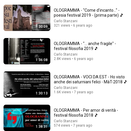
Robin Williams Made Hollywood Stars Lose Control
and Go Off-Script
OLOGRAMMA - "Come d'incanto..." -
Celeb Spark ⭐
•
690K views
poesia festival 2019 - (prima parte) 🎵
Carlo Stanzani
321 views • 6 years ago
30:09
OLOGRAMMA - "... anche fragile" -
festival filosofia 2019 🎵
Carlo Stanzani
2.8K views • 6 years ago
1:36:08
OLOGRAMMA - VOCI DA EST - Ho visto
anche dei saturniani felici - MàT-2018 🎵
59:53
Carlo Stanzani
1.6K views • 7 years ago
1:30:13
Paganini & Vivaldi | The Best Classical Violin Music 🎻
to Boost Focus and Productivity
Calm Classical Aura
•
43K views
OLOGRAMMA - Per amor di verità -
festival filosofia 2018 🎵
Carlo Stanzani
574 views • 7 years ago
1:38:31