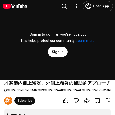
Open App
Sign in to confirm you’re not a bot
This helps protect our community.
Learn more
Sign in
肘関節内側上顆炎、外側上顆炎の補助的アプローチ
@
%E3%81%8B%E3%82%89%E3%81%A0%E3%81%AE%E3%81%97%E3%81%
more
Subscribe
Comments