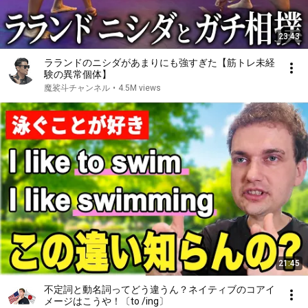
23:43
ラランドのニシダがあまりにも強すぎた【筋トレ未経
験の異常個体】
魔裟斗チャンネル
•
4.5M views
21:45
不定詞と動名詞ってどう違うん？ネイティブのコアイ
メージはこうや！〔to /ing〕