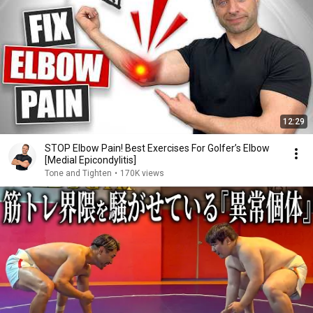
12:29
STOP Elbow Pain! Best Exercises For Golfer’s Elbow
[Medial Epicondylitis]
Tone and Tighten
•
170K views