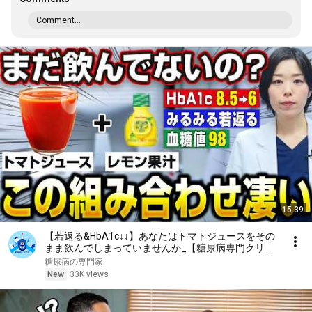
Comment...
15:39
【若返る&HbA1c↓↓】あなたはトマトジュースをその
まま飲んでしまっていませんか_【糖尿病専門クリニ
ック現役医師】
糖尿病の専門家
New
33K views