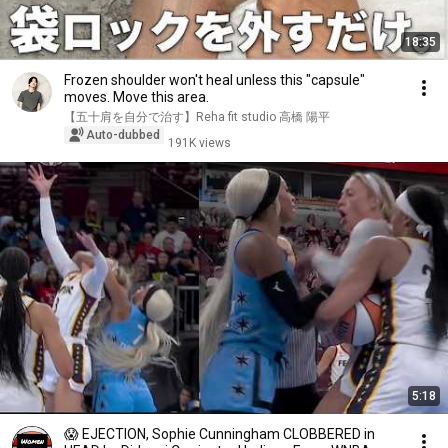
18:35
Frozen shoulder won't heal unless this "capsule"
moves. Move this area.
【五十肩を自分で治す】Reha fit studio 高橋 陽平
Auto-dubbed
191K views
5:18
😱 EJECTION, Sophie Cunningham CLOBBERED in