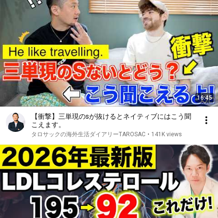
16:45
【衝撃】三単現のsが抜けるとネイティブにはこう聞
こえます。
タロサックの海外生活ダイアリーTAROSAC
•
141K views