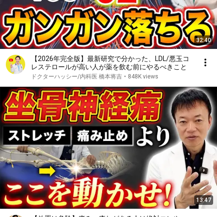
32:40
【2026年完全版】最新研究で分かった、LDL/悪玉コ
レステロールが高い人が薬を飲む前にやるべきこと
ドクターハッシー/内科医 橋本将吉
•
848K views
13:47