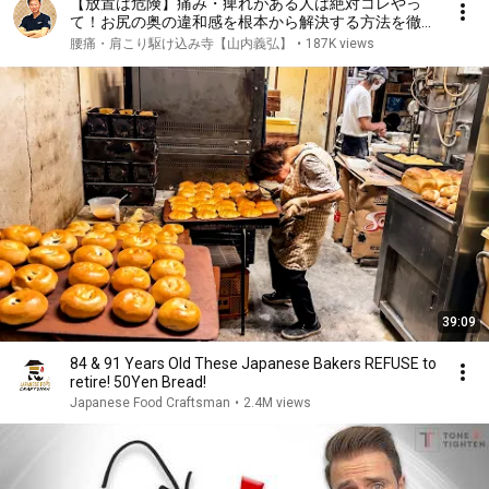
【放置は危険】痛み・痺れがある人は絶対コレやっ
て！お尻の奥の違和感を根本から解決する方法を徹底
解説します（坐骨神経痛、お尻の痛み）
腰痛・肩こり駆け込み寺【山内義弘】
•
187K views
39:09
84 & 91 Years Old These Japanese Bakers REFUSE to
retire! 50Yen Bread!
Japanese Food Craftsman
•
2.4M views