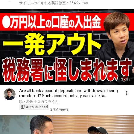
サイモンのイキれる英語教室
•
854K views
27:23
Are all bank account deposits and withdrawals being
monitored? Such account activity can raise su...
脱・税理士スガワラくん
Auto-dubbed
2.9M views